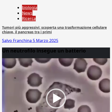
biologia
News
Ricerca
Tumori più aggressivi: scoperta una trasformazione cellulare
chiave, il pancreas tra i primi
Salvo Franchina
5 Marzo 2025
Un neutrofilo insegue un batterio
Video
Player