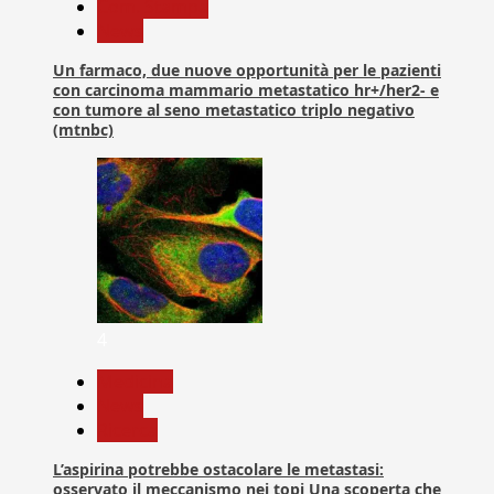
Com. Stampa
News
Un farmaco, due nuove opportunità per le pazienti
con carcinoma mammario metastatico hr+/her2- e
con tumore al seno metastatico triplo negativo
(mtnbc)
4
Medicina
News
Ricerca
L’aspirina potrebbe ostacolare le metastasi:
osservato il meccanismo nei topi Una scoperta che