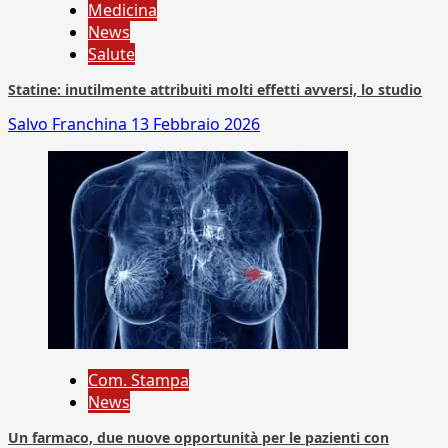
Medicina
News
Salute
Statine: inutilmente attribuiti molti effetti avversi, lo studio
Salvo Franchina
13 Febbraio 2026
Com. Stampa
News
Un farmaco, due nuove opportunità per le pazienti con