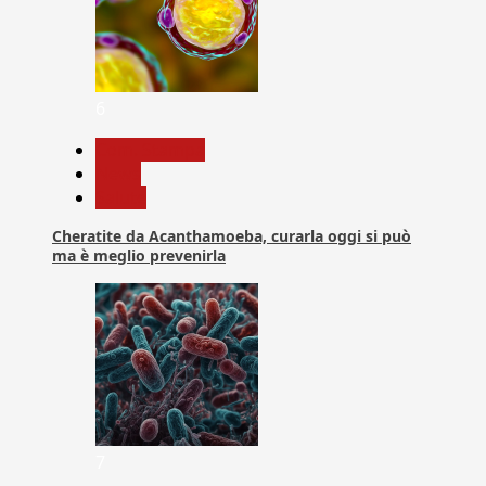
6
Com. Stampa
News
Salute
Cheratite da Acanthamoeba, curarla oggi si può
ma è meglio prevenirla
7