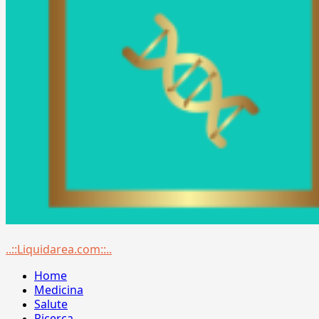
Menu
..::Liquidarea.com::..
principale
Home
Medicina
Salute
Ricerca