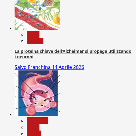
News
Ricerca
La proteina chiave dell’Alzheimer si propaga utilizzando
i neuroni
Salvo Franchina
14 Aprile 2026
Medicina
News
Salute