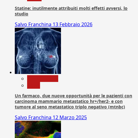
Statine: inutilmente attribuiti molti effetti avversi, lo
studio
Salvo Franchina
13 Febbraio 2026
Com. Stampa
News
Un farmaco, due nuove opportunità per le pazienti con
carcinoma mammario metastatico hr+/her2- e con
tumore al seno metastatico triplo negativo (mtnbc)
Salvo Franchina
12 Marzo 2025