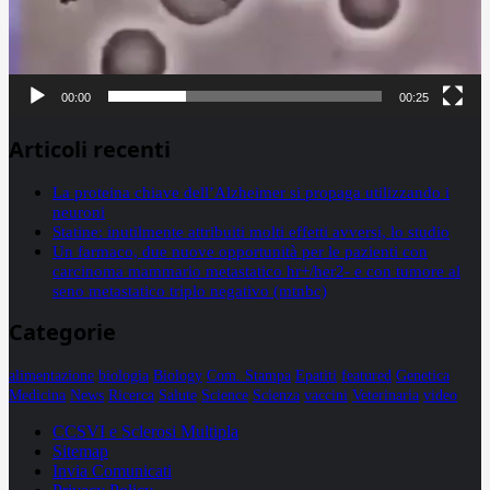
00:00
00:25
Articoli recenti
La proteina chiave dell’Alzheimer si propaga utilizzando i
neuroni
Statine: inutilmente attribuiti molti effetti avversi, lo studio
Un farmaco, due nuove opportunità per le pazienti con
carcinoma mammario metastatico hr+/her2- e con tumore al
seno metastatico triplo negativo (mtnbc)
Categorie
alimentazione
biologia
Biology
Com. Stampa
Epatiti
featured
Genetica
Medicina
News
Ricerca
Salute
Science
Scienza
vaccini
Veterinaria
video
CCSVI e Sclerosi Multipla
Sitemap
Invia Comunicati