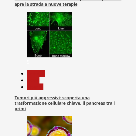
apre la strada a nuove terapie
5
biologia
News
Ricerca
Tumori più aggressivi: scoperta una
trasformazione cellulare chiave, il pancreas tra i
primi