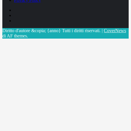
Privacy Policy
Facebook
Linkedin
X
Diritto d'autore &copia; {anno} Tutti i diritti riservati.
|
CoverNews
di AF themes.