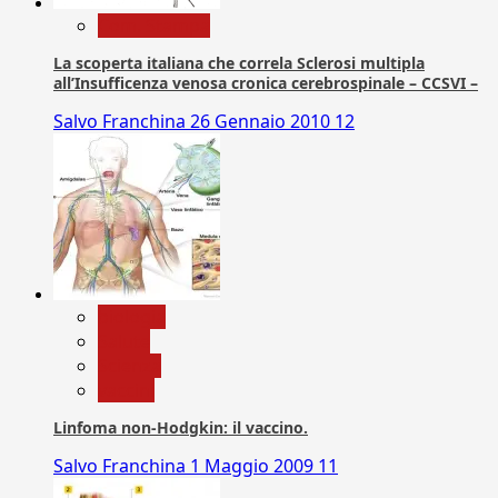
Com. Stampa
La scoperta italiana che correla Sclerosi multipla
all’Insufficenza venosa cronica cerebrospinale – CCSVI –
Salvo Franchina
26 Gennaio 2010
12
biologia
Salute
Scienza
vaccini
Linfoma non-Hodgkin: il vaccino.
Salvo Franchina
1 Maggio 2009
11