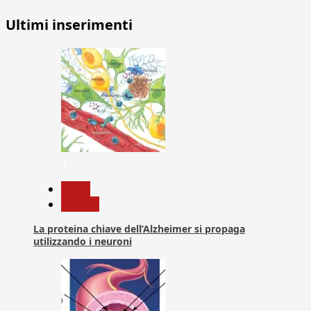
Ultimi inserimenti
1
News
Ricerca
La proteina chiave dell’Alzheimer si propaga
utilizzando i neuroni