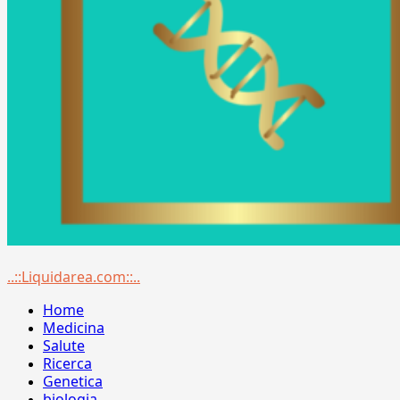
Menu
..::Liquidarea.com::..
principale
Home
Medicina
Salute
Ricerca
Genetica
biologia