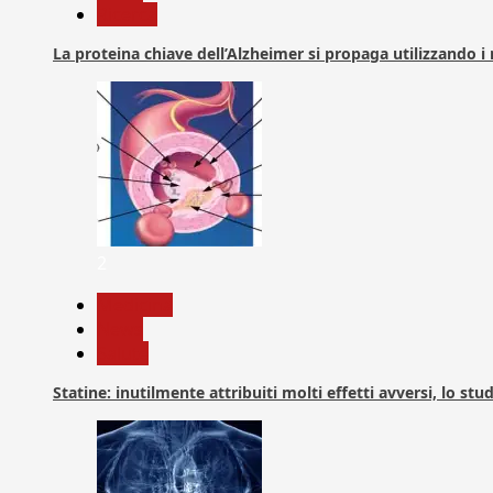
Ricerca
La proteina chiave dell’Alzheimer si propaga utilizzando i
2
Medicina
News
Salute
Statine: inutilmente attribuiti molti effetti avversi, lo stu