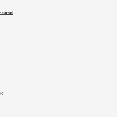
 neuroni
dio