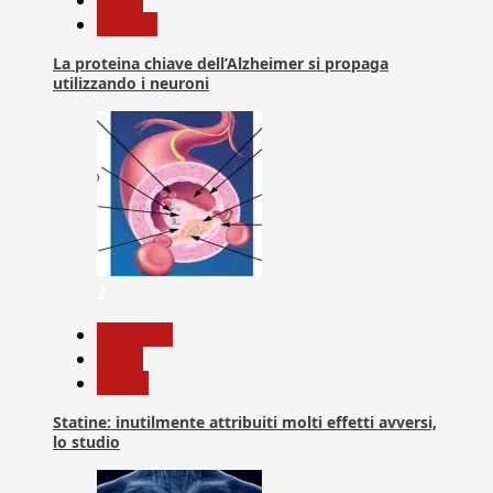
Ricerca
La proteina chiave dell’Alzheimer si propaga
utilizzando i neuroni
2
Medicina
News
Salute
Statine: inutilmente attribuiti molti effetti avversi,
lo studio