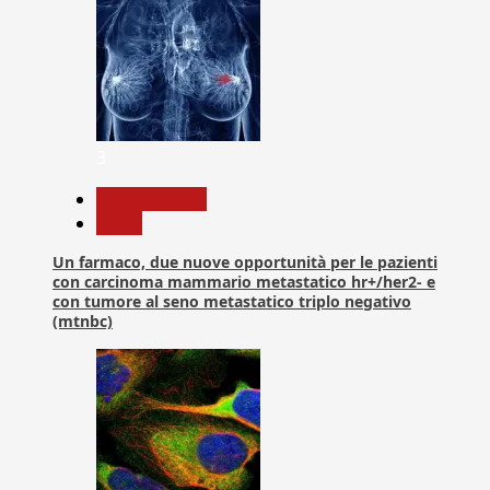
3
Com. Stampa
News
Un farmaco, due nuove opportunità per le pazienti
con carcinoma mammario metastatico hr+/her2- e
con tumore al seno metastatico triplo negativo
(mtnbc)