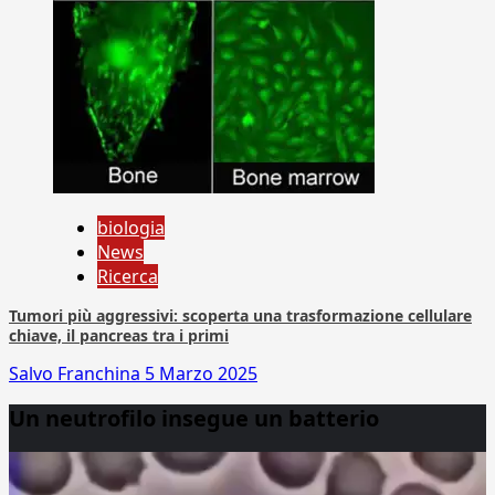
biologia
News
Ricerca
Tumori più aggressivi: scoperta una trasformazione cellulare
chiave, il pancreas tra i primi
Salvo Franchina
5 Marzo 2025
Un neutrofilo insegue un batterio
Video
Player