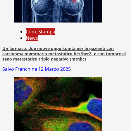
Com. Stampa
News
Un farmaco, due nuove opportunità per le pazienti con
carcinoma mammario metastatico hr+/her2- e con tumore al
seno metastatico triplo negativo (mtnbc)
Salvo Franchina
12 Marzo 2025