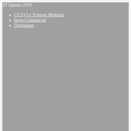
Vai
10 Agosto 2026
al
CCSVI e Sclerosi Multipla
contenuto
Invia Comunicati
Disclaimer