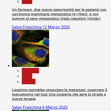
News
Un farmaco, due nuove opportunità per le pazienti con
carcinoma mammario metastatico hr+/her2- e con
tumore al seno metastatico triplo negativo (mtnbc)
Salvo Franchina
12 Marzo 2025
Medicina
News
Ricerca
L’aspirina potrebbe ostacolare le metastasi: osservato il
meccanismo nei topi Una scoperta che apre la strada a
nuove terapie
Salvo Franchina
6 Marzo 2025