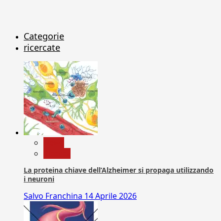
Categorie
ricercate
News
Ricerca
La proteina chiave dell’Alzheimer si propaga utilizzando
i neuroni
Salvo Franchina
14 Aprile 2026