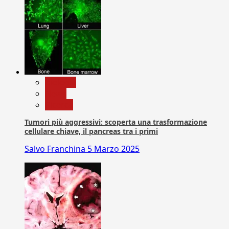
biologia
News
Ricerca
Tumori più aggressivi: scoperta una trasformazione
cellulare chiave, il pancreas tra i primi
Salvo Franchina
5 Marzo 2025