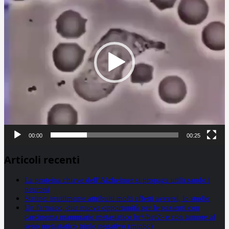
00:00
00:25
Articoli recenti
La proteina chiave dell’Alzheimer si propaga utilizzando i
neuroni
Statine: inutilmente attribuiti molti effetti avversi, lo studio
Un farmaco, due nuove opportunità per le pazienti con
carcinoma mammario metastatico hr+/her2- e con tumore al
seno metastatico triplo negativo (mtnbc)