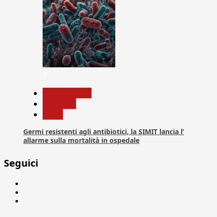
7
Com. Stampa
Medicina
News
Germi resistenti agli antibiotici, la SIMIT lancia l’
allarme sulla mortalità in ospedale
Seguici
Facebook
Linkedin
X