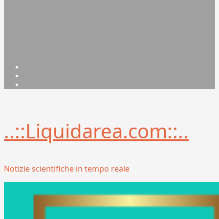
Facebook
Linkedin
X
..::Liquidarea.com::..
Notizie scientifiche in tempo reale