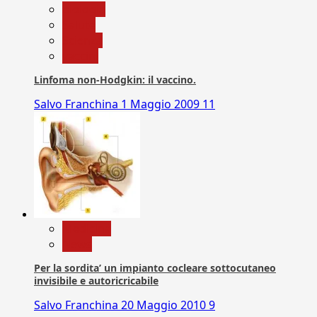
biologia
Salute
Scienza
vaccini
Linfoma non-Hodgkin: il vaccino.
Salvo Franchina
1 Maggio 2009
11
Medicina
News
Per la sordita’ un impianto cocleare sottocutaneo
invisibile e autoricricabile
Salvo Franchina
20 Maggio 2010
9