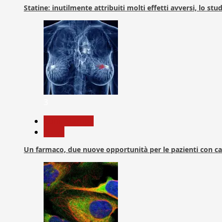
Statine: inutilmente attribuiti molti effetti avversi, lo stu
3
Com. Stampa
News
Un farmaco, due nuove opportunità per le pazienti con c