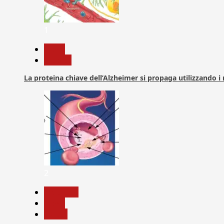
1
News
Ricerca
La proteina chiave dell’Alzheimer si propaga utilizzando i
2
Medicina
News
Salute