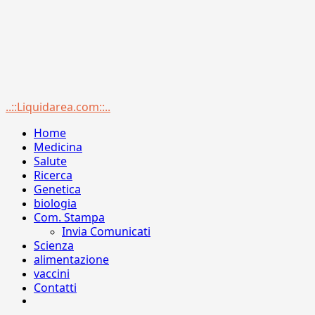
Menu
..::Liquidarea.com::..
principale
Home
Medicina
Salute
Ricerca
Genetica
biologia
Com. Stampa
Invia Comunicati
Scienza
alimentazione
vaccini
Contatti