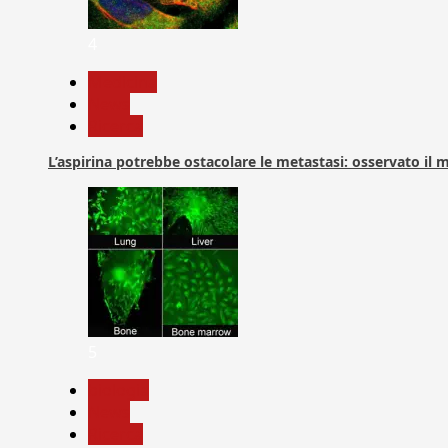
4
Medicina
News
Ricerca
L’aspirina potrebbe ostacolare le metastasi: osservato il
5
biologia
News
Ricerca