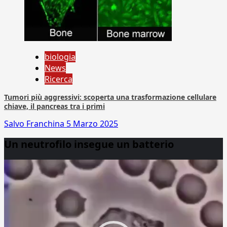
biologia
News
Ricerca
Tumori più aggressivi: scoperta una trasformazione cellulare
chiave, il pancreas tra i primi
Salvo Franchina
5 Marzo 2025
Un neutrofilo insegue un batterio
Video
Player