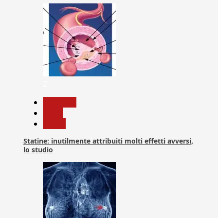
2
Medicina
News
Salute
Statine: inutilmente attribuiti molti effetti avversi,
lo studio