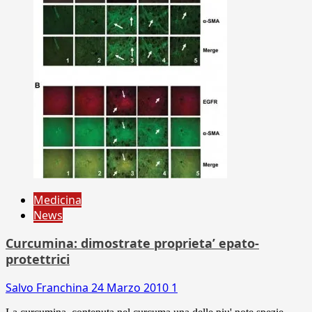
Medicina
News
Curcumina: dimostrate proprieta’ epato-
protettrici
Salvo Franchina
24 Marzo 2010
1