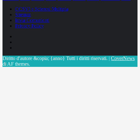
CCSVI e Sclerosi Multipla
Sitemap
Invia Comunicati
Privacy Policy
Facebook
Linkedin
X
Diritto d'autore &copia; {anno} Tutti i diritti riservati.
|
CoverNews
di AF themes.