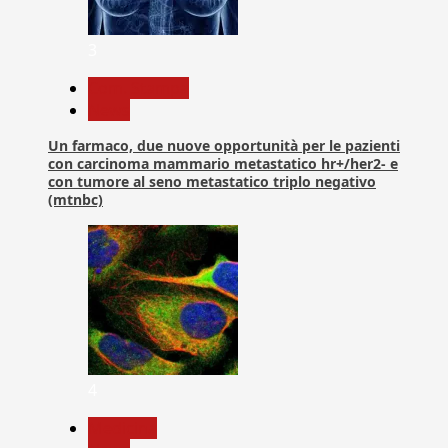
3
Com. Stampa
News
Un farmaco, due nuove opportunità per le pazienti
con carcinoma mammario metastatico hr+/her2- e
con tumore al seno metastatico triplo negativo
(mtnbc)
4
Medicina