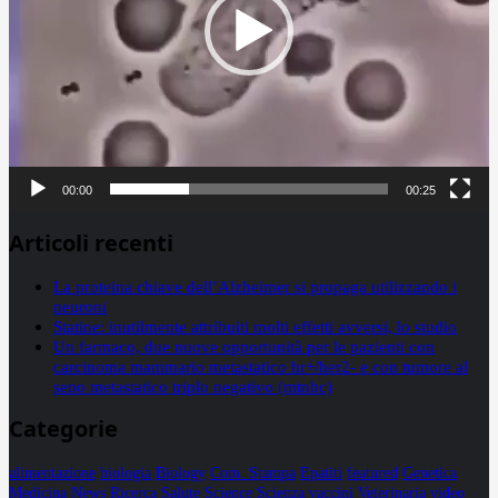
00:00
00:25
Articoli recenti
La proteina chiave dell’Alzheimer si propaga utilizzando i
neuroni
Statine: inutilmente attribuiti molti effetti avversi, lo studio
Un farmaco, due nuove opportunità per le pazienti con
carcinoma mammario metastatico hr+/her2- e con tumore al
seno metastatico triplo negativo (mtnbc)
Categorie
alimentazione
biologia
Biology
Com. Stampa
Epatiti
featured
Genetica
Medicina
News
Ricerca
Salute
Science
Scienza
vaccini
Veterinaria
video