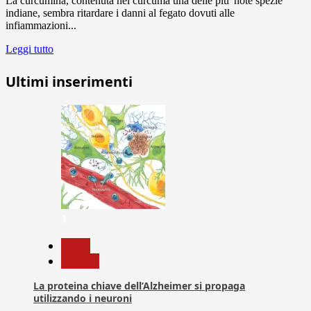
La curcumina, contenuta nel curcuma una delle piu' note spezie
indiane, sembra ritardare i danni al fegato dovuti alle
infiammazioni...
Leggi tutto
Ultimi inserimenti
1
News
Ricerca
La proteina chiave dell’Alzheimer si propaga
utilizzando i neuroni