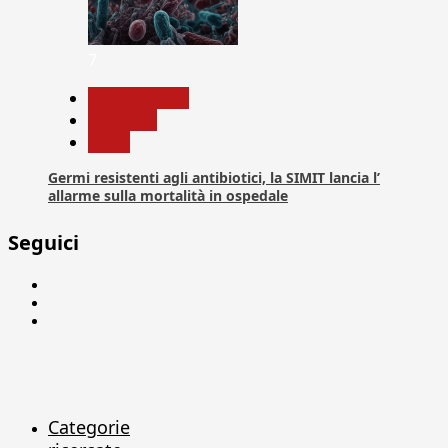
7
Com. Stampa
Medicina
News
Germi resistenti agli antibiotici, la SIMIT lancia l’
allarme sulla mortalità in ospedale
Seguici
Facebook
Linkedin
X
Categorie