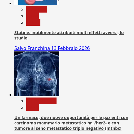
Medicina
News
Salute
Statine: inutilmente attribuiti molti effetti avversi, lo
studio
Salvo Franchina
13 Febbraio 2026
Com. Stampa
News
Un farmaco, due nuove opportunità per le pazienti con
carcinoma mammario metastatico hr+/her2- e con
tumore al seno metastatico triplo negativo (mtnbc)