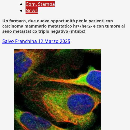
Com. Stampa
News
Un farmaco, due nuove opportunità per le pazienti con
carcinoma mammario metastatico hr+/her2- e con tumore al
seno metastatico triplo negativo (mtnbc)
Salvo Franchina
12 Marzo 2025