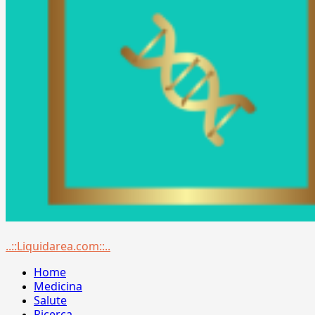
Menu
..::Liquidarea.com::..
principale
Home
Medicina
Salute
Ricerca