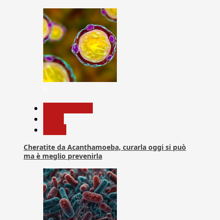
6
Com. Stampa
News
Salute
Cheratite da Acanthamoeba, curarla oggi si può
ma è meglio prevenirla