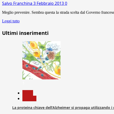
Salvo Franchina
3 Febbraio 2013
0
Meglio prevenire. Sembra questa la strada scelta dal Governo francese su
Leggi tutto
Ultimi inserimenti
1
News
Ricerca
La proteina chiave dell’Alzheimer si propaga utilizzando i