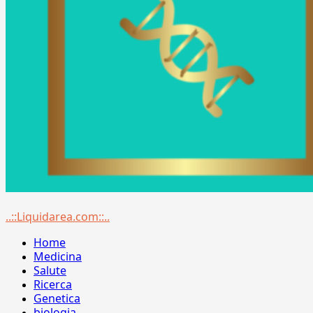
Menu
..::Liquidarea.com::..
principale
Home
Medicina
Salute
Ricerca
Genetica
biologia