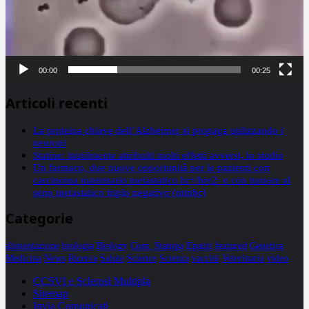
00:00
00:25
Articoli recenti
La proteina chiave dell’Alzheimer si propaga utilizzando i
neuroni
Statine: inutilmente attribuiti molti effetti avversi, lo studio
Un farmaco, due nuove opportunità per le pazienti con
carcinoma mammario metastatico hr+/her2- e con tumore al
seno metastatico triplo negativo (mtnbc)
Categorie
alimentazione
biologia
Biology
Com. Stampa
Epatiti
featured
Genetica
Medicina
News
Ricerca
Salute
Science
Scienza
vaccini
Veterinaria
video
CCSVI e Sclerosi Multipla
Sitemap
Invia Comunicati