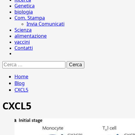
Genetica
biologia
Com. Stampa
Invia Comunicati
Scienza
alimentazione
vaccini
Contatti
Ricerca
per:
Home
Blog
CXCL5
CXCL5