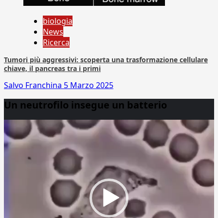
biologia
News
Ricerca
Tumori più aggressivi: scoperta una trasformazione cellulare
chiave, il pancreas tra i primi
Salvo Franchina
5 Marzo 2025
Un neutrofilo insegue un batterio
Video
Player