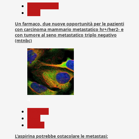
Com. Stampa
News
Un farmaco, due nuove opportunità per le pazienti
con carcinoma mammario metastatico hr+/her2- e
con tumore al seno metastatico triplo negativo
(mtnbc)
4
Medicina
News
Ricerca
L’aspirina potrebbe ostacolare le metastasi: