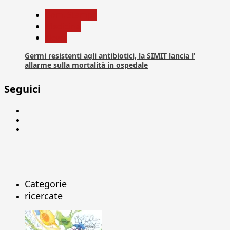
Com. Stampa
Medicina
News
Germi resistenti agli antibiotici, la SIMIT lancia l’
allarme sulla mortalità in ospedale
Seguici
Facebook
Linkedin
X
Categorie
ricercate