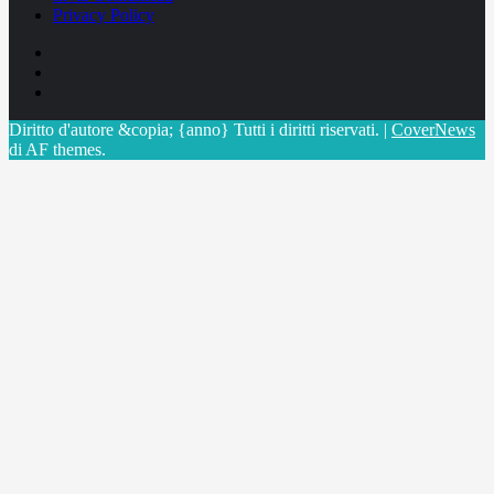
Privacy Policy
Facebook
Linkedin
X
Diritto d'autore &copia; {anno} Tutti i diritti riservati.
|
CoverNews
di AF themes.