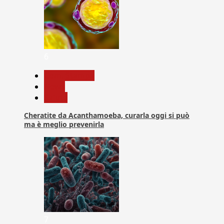
6
Com. Stampa
News
Salute
Cheratite da Acanthamoeba, curarla oggi si può
ma è meglio prevenirla
7