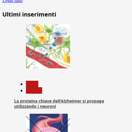
Leggi tutto
Ultimi inserimenti
1
News
Ricerca
La proteina chiave dell’Alzheimer si propaga
utilizzando i neuroni