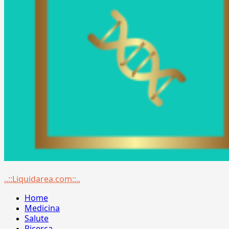
Menu
..::Liquidarea.com::..
principale
Home
Medicina
Salute
Ricerca