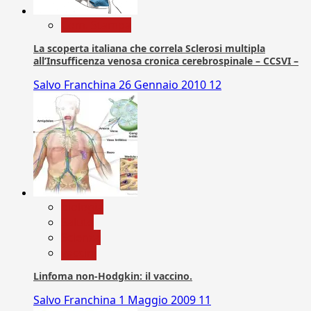
Com. Stampa
La scoperta italiana che correla Sclerosi multipla
all’Insufficenza venosa cronica cerebrospinale – CCSVI –
Salvo Franchina
26 Gennaio 2010
12
biologia
Salute
Scienza
vaccini
Linfoma non-Hodgkin: il vaccino.
Salvo Franchina
1 Maggio 2009
11