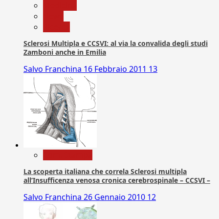
Medicina
News
Ricerca
Sclerosi Multipla e CCSVI: al via la convalida degli studi
Zamboni anche in Emilia
Salvo Franchina
16 Febbraio 2011
13
Com. Stampa
La scoperta italiana che correla Sclerosi multipla
all’Insufficenza venosa cronica cerebrospinale – CCSVI –
Salvo Franchina
26 Gennaio 2010
12