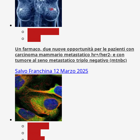
Com. Stampa
News
Un farmaco, due nuove opportunità per le pazienti con
carcinoma mammario metastatico hr+/her2- e con
tumore al seno metastatico triplo negativo (mtnbc)
Salvo Franchina
12 Marzo 2025
Medicina
News
Ricerca