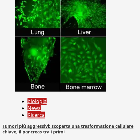
biologia
News
Ricerca
Tumori più aggressivi: scoperta una trasformazione cellulare
chiave, il pancreas tra i primi