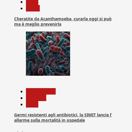
News
Salute
Cheratite da Acanthamoeba, curarla oggi si può
ma è meglio prevenirla
7
Com. Stampa
Medicina
News
Germi resistenti agli antibiotici, la SIMIT lancia l’
allarme sulla mortalità in ospedale