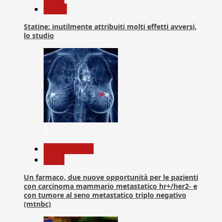
Salute
Statine: inutilmente attribuiti molti effetti avversi,
lo studio
3
Com. Stampa
News
Un farmaco, due nuove opportunità per le pazienti
con carcinoma mammario metastatico hr+/her2- e
con tumore al seno metastatico triplo negativo
(mtnbc)