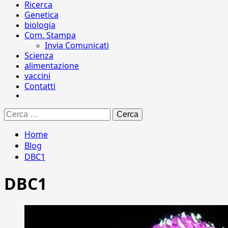
Ricerca
Genetica
biologia
Com. Stampa
Invia Comunicati
Scienza
alimentazione
vaccini
Contatti
Ricerca
per:
Home
Blog
DBC1
DBC1