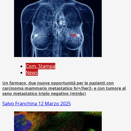
Com. Stampa
News
Un farmaco, due nuove opportunità per le pazienti con
carcinoma mammario metastatico hr+/her2- e con tumore al
seno metastatico triplo negativo (mtnbc)
Salvo Franchina
12 Marzo 2025