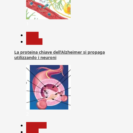
1
News
Ricerca
La proteina chiave dell’Alzheimer si propaga
utilizzando i neuroni
2
Medicina
News