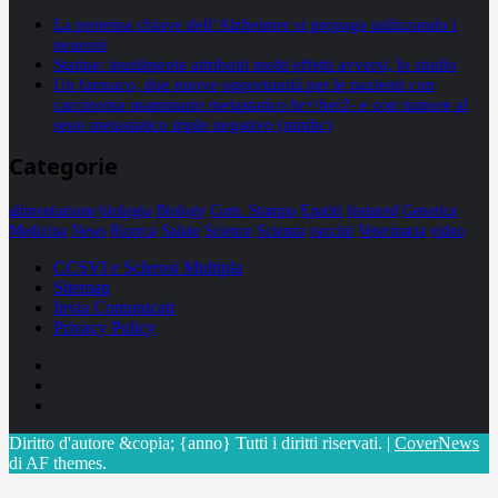
La proteina chiave dell’Alzheimer si propaga utilizzando i
neuroni
Statine: inutilmente attribuiti molti effetti avversi, lo studio
Un farmaco, due nuove opportunità per le pazienti con
carcinoma mammario metastatico hr+/her2- e con tumore al
seno metastatico triplo negativo (mtnbc)
Categorie
alimentazione
biologia
Biology
Com. Stampa
Epatiti
featured
Genetica
Medicina
News
Ricerca
Salute
Science
Scienza
vaccini
Veterinaria
video
CCSVI e Sclerosi Multipla
Sitemap
Invia Comunicati
Privacy Policy
Facebook
Linkedin
X
Diritto d'autore &copia; {anno} Tutti i diritti riservati.
|
CoverNews
di AF themes.