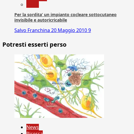
News
Per la sordita’ un impianto cocleare sottocutaneo
invisibile e autoricricabile
Salvo Franchina
20 Maggio 2010
9
Potresti esserti perso
News
Ricerca