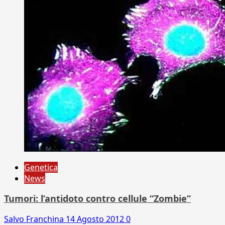
Genetica
News
Tumori: l’antidoto contro cellule “Zombie”
Salvo Franchina
14 Agosto 2012
0