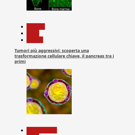
5
biologia
News
Ricerca
Tumori più aggressivi: scoperta una
trasformazione cellulare chiave, il pancreas tra i
primi
6
Com. Stampa