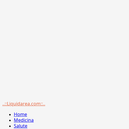
Menu
..::Liquidarea.com::..
principale
Home
Medicina
Salute