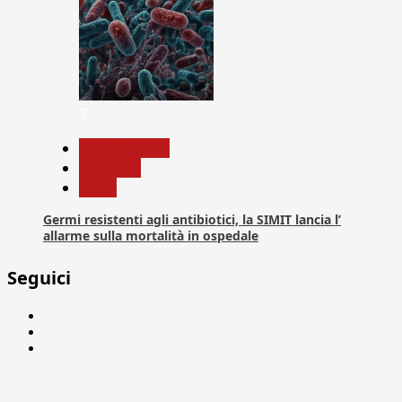
7
Com. Stampa
Medicina
News
Germi resistenti agli antibiotici, la SIMIT lancia l’
allarme sulla mortalità in ospedale
Seguici
Facebook
Linkedin
X