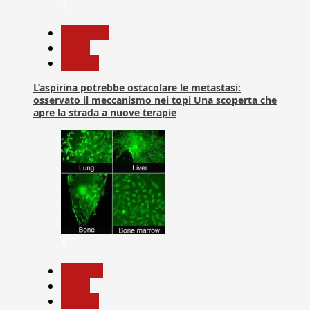
4
Medicina
News
Ricerca
L’aspirina potrebbe ostacolare le metastasi:
osservato il meccanismo nei topi Una scoperta che
apre la strada a nuove terapie
5
biologia
News
Ricerca