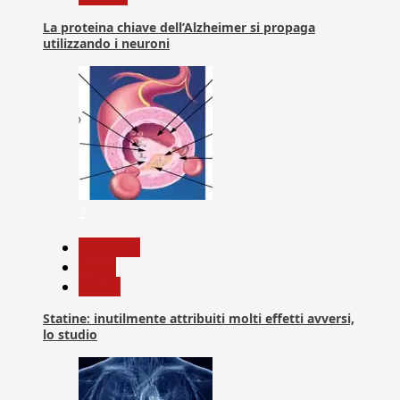
La proteina chiave dell’Alzheimer si propaga
utilizzando i neuroni
2
Medicina
News
Salute
Statine: inutilmente attribuiti molti effetti avversi,
lo studio