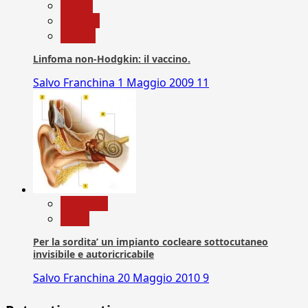
Salute
Scienza
vaccini
Linfoma non-Hodgkin: il vaccino.
Salvo Franchina
1 Maggio 2009
11
Medicina
News
Per la sordita’ un impianto cocleare sottocutaneo
invisibile e autoricricabile
Salvo Franchina
20 Maggio 2010
9