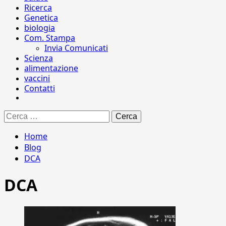
Ricerca
Genetica
biologia
Com. Stampa
Invia Comunicati
Scienza
alimentazione
vaccini
Contatti
Ricerca
per:
Home
Blog
DCA
DCA