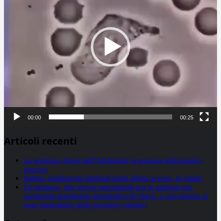
00:00
00:25
Articoli recenti
La proteina chiave dell’Alzheimer si propaga utilizzando i
neuroni
Statine: inutilmente attribuiti molti effetti avversi, lo studio
Un farmaco, due nuove opportunità per le pazienti con
carcinoma mammario metastatico hr+/her2- e con tumore al
seno metastatico triplo negativo (mtnbc)