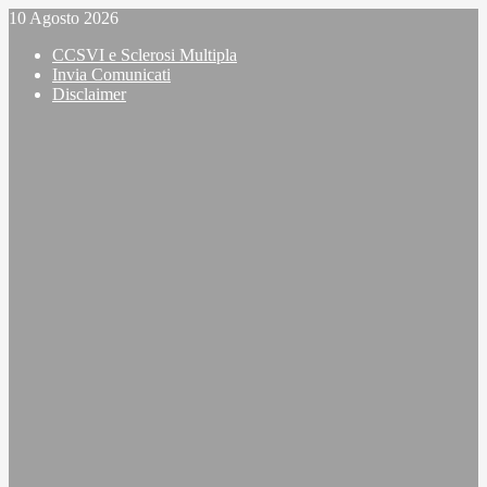
Vai
10 Agosto 2026
al
CCSVI e Sclerosi Multipla
contenuto
Invia Comunicati
Disclaimer