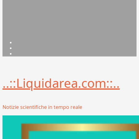
Facebook
Linkedin
X
..::Liquidarea.com::..
Notizie scientifiche in tempo reale