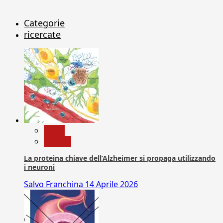
Categorie
ricercate
News
Ricerca
La proteina chiave dell’Alzheimer si propaga utilizzando
i neuroni
Salvo Franchina
14 Aprile 2026