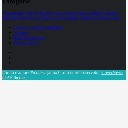
Categorie
alimentazione
biologia
Biology
Com. Stampa
Epatiti
featured
Genetica
Medicina
News
Ricerca
Salute
Science
Scienza
vaccini
Veterinaria
video
CCSVI e Sclerosi Multipla
Sitemap
Invia Comunicati
Privacy Policy
Facebook
Linkedin
X
Diritto d'autore &copia; {anno} Tutti i diritti riservati.
|
CoverNews
di AF themes.