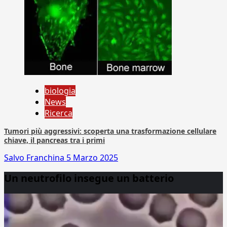
biologia
News
Ricerca
Tumori più aggressivi: scoperta una trasformazione cellulare
chiave, il pancreas tra i primi
Salvo Franchina
5 Marzo 2025
Un neutrofilo insegue un batterio
Video
Player