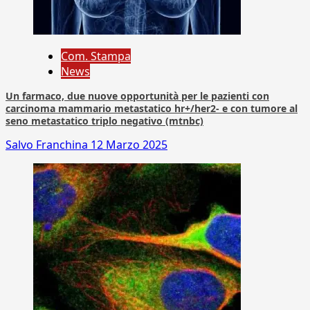
Com. Stampa
News
Un farmaco, due nuove opportunità per le pazienti con
carcinoma mammario metastatico hr+/her2- e con tumore al
seno metastatico triplo negativo (mtnbc)
Salvo Franchina
12 Marzo 2025