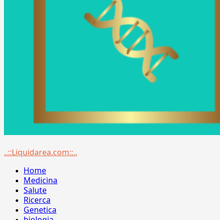
Menu
..::Liquidarea.com::..
principale
Home
Medicina
Salute
Ricerca
Genetica
biologia