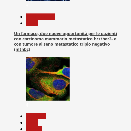
3
Com. Stampa
News
Un farmaco, due nuove opportunità per le pazienti
con carcinoma mammario metastatico hr+/her2- e
con tumore al seno metastatico triplo negativo
(mtnbc)
4
Medicina
News
Ricerca