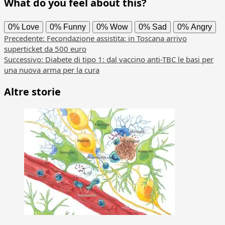
What do you feel about this?
0%
Love
0%
Funny
0%
Wow
0%
Sad
0%
Angry
Navigazione
Precedente:
Fecondazione assistita: in Toscana arrivo
superticket da 500 euro
articolo
Successivo:
Diabete di tipo 1: dal vaccino anti-TBC le basi per
una nuova arma per la cura
Altre storie