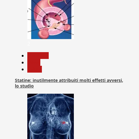
2
Medicina
News
Salute
Statine: inutilmente attribuiti molti effetti avversi,
lo studio