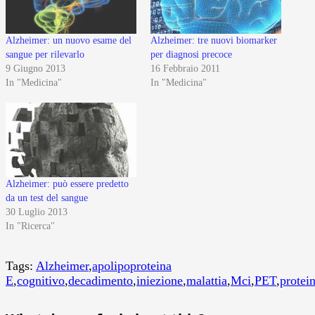
Alzheimer: un nuovo esame del
Alzheimer: tre nuovi biomarker
sangue per rilevarlo
per diagnosi precoce
9 Giugno 2013
16 Febbraio 2011
In "Medicina"
In "Medicina"
Alzheimer: può essere predetto
da un test del sangue
30 Luglio 2013
In "Ricerca"
Tags:
Alzheimer
,
apolipoproteina
E
,
cognitivo
,
decadimento
,
iniezione
,
malattia
,
Mci
,
PET
,
protei