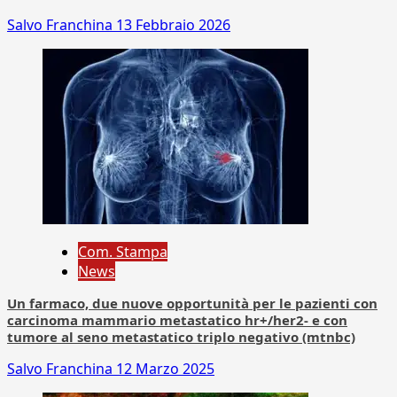
Salvo Franchina
13 Febbraio 2026
Com. Stampa
News
Un farmaco, due nuove opportunità per le pazienti con
carcinoma mammario metastatico hr+/her2- e con
tumore al seno metastatico triplo negativo (mtnbc)
Salvo Franchina
12 Marzo 2025