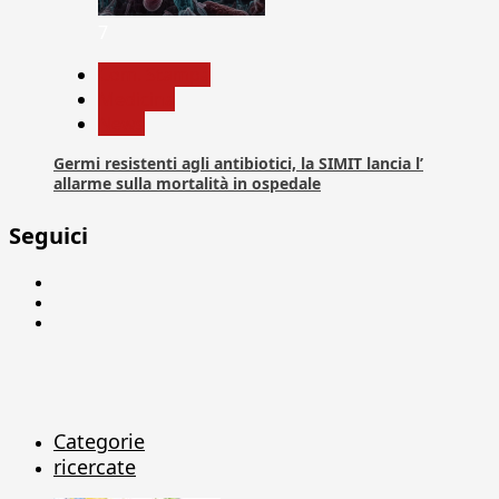
7
Com. Stampa
Medicina
News
Germi resistenti agli antibiotici, la SIMIT lancia l’
allarme sulla mortalità in ospedale
Seguici
Facebook
Linkedin
X
Categorie
ricercate