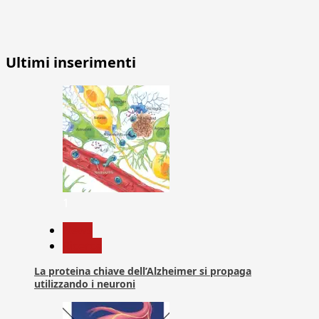
Ultimi inserimenti
1
News
Ricerca
La proteina chiave dell’Alzheimer si propaga
utilizzando i neuroni