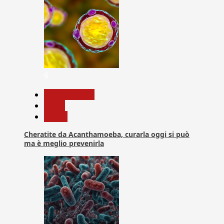
6
Com. Stampa
News
Salute
Cheratite da Acanthamoeba, curarla oggi si può
ma è meglio prevenirla