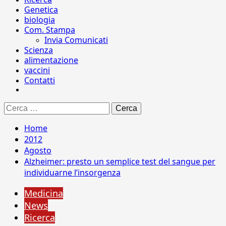
Genetica
biologia
Com. Stampa
Invia Comunicati
Scienza
alimentazione
vaccini
Contatti
Ricerca
per:
Home
2012
Agosto
Alzheimer: presto un semplice test del sangue per
individuarne l’insorgenza
Medicina
News
Ricerca