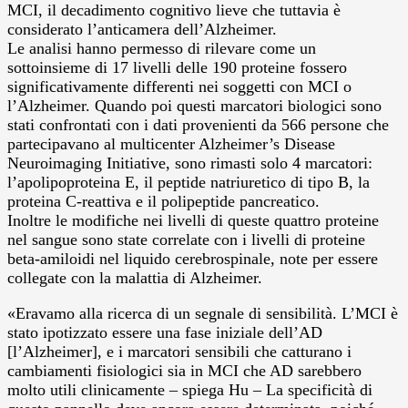
MCI, il decadimento cognitivo lieve che tuttavia è
considerato l’anticamera dell’Alzheimer.
Le analisi hanno permesso di rilevare come un
sottoinsieme di 17 livelli delle 190 proteine fossero
significativamente differenti nei soggetti con MCI o
l’Alzheimer. Quando poi questi marcatori biologici sono
stati confrontati con i dati provenienti da 566 persone che
partecipavano al multicenter Alzheimer’s Disease
Neuroimaging Initiative, sono rimasti solo 4 marcatori:
l’apolipoproteina E, il peptide natriuretico di tipo B, la
proteina C-reattiva e il polipeptide pancreatico.
Inoltre le modifiche nei livelli di queste quattro proteine
nel sangue sono state correlate con i livelli di proteine
beta-amiloidi nel liquido cerebrospinale, note per essere
collegate con la malattia di Alzheimer.
«Eravamo alla ricerca di un segnale di sensibilità. L’MCI è
stato ipotizzato essere una fase iniziale dell’AD
[l’Alzheimer], e i marcatori sensibili che catturano i
cambiamenti fisiologici sia in MCI che AD sarebbero
molto utili clinicamente – spiega Hu – La specificità di