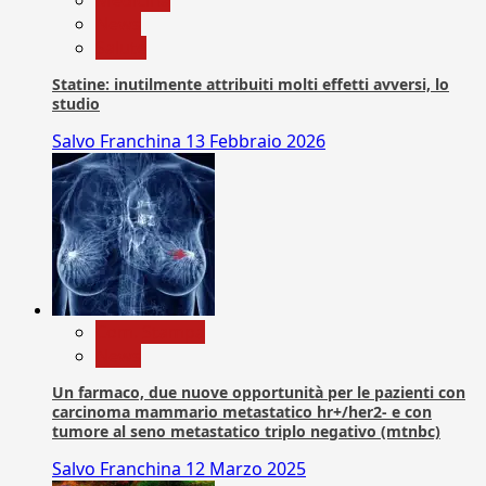
Medicina
News
Salute
Statine: inutilmente attribuiti molti effetti avversi, lo
studio
Salvo Franchina
13 Febbraio 2026
Com. Stampa
News
Un farmaco, due nuove opportunità per le pazienti con
carcinoma mammario metastatico hr+/her2- e con
tumore al seno metastatico triplo negativo (mtnbc)
Salvo Franchina
12 Marzo 2025