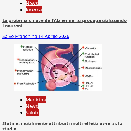
News
Ricerca
La proteina chiave dell’Alzheimer si propaga utilizzando
i neuroni
Salvo Franchina
14 Aprile 2026
Medicina
News
Salute
Statine: inutilmente attribuiti molti effetti avversi, lo
studio