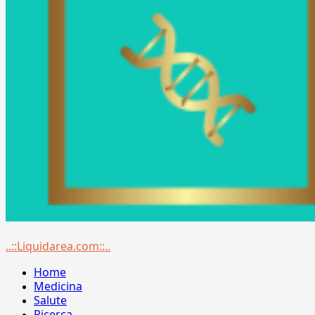
Menu
..::Liquidarea.com::..
principale
Home
Medicina
Salute
Ricerca