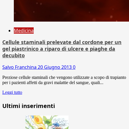
Medicina
Cellule staminali prelevate dal cordone per un
gel piastrinico a riparo di ulcere e piaghe da
decubito
Salvo Franchina
20 Giugno 2013
0
Preziose cellule staminali che vengono utilizzate a scopo di trapianto
per i pazienti affetti da gravi malattie del sangue, quali...
Leggi tutto
Ultimi inserimenti