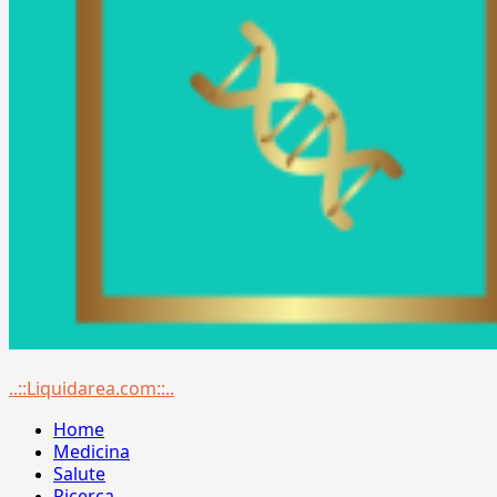
Menu
..::Liquidarea.com::..
principale
Home
Medicina
Salute
Ricerca