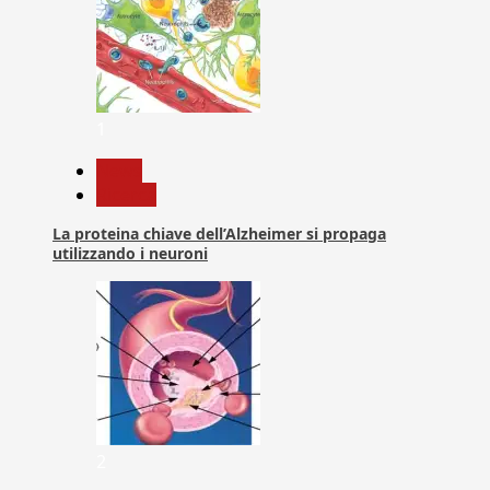
1
News
Ricerca
La proteina chiave dell’Alzheimer si propaga
utilizzando i neuroni
2