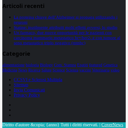
Articoli recenti
La proteina chiave dell’Alzheimer si propaga utilizzando i
neuroni
Statine: inutilmente attribuiti molti effetti avversi, lo studio
Un farmaco, due nuove opportunità per le pazienti con
carcinoma mammario metastatico hr+/her2- e con tumore al
seno metastatico triplo negativo (mtnbc)
Categorie
alimentazione
biologia
Biology
Com. Stampa
Epatiti
featured
Genetica
Medicina
News
Ricerca
Salute
Science
Scienza
vaccini
Veterinaria
video
CCSVI e Sclerosi Multipla
Sitemap
Invia Comunicati
Privacy Policy
Facebook
Linkedin
X
Diritto d'autore &copia; {anno} Tutti i diritti riservati.
|
CoverNews