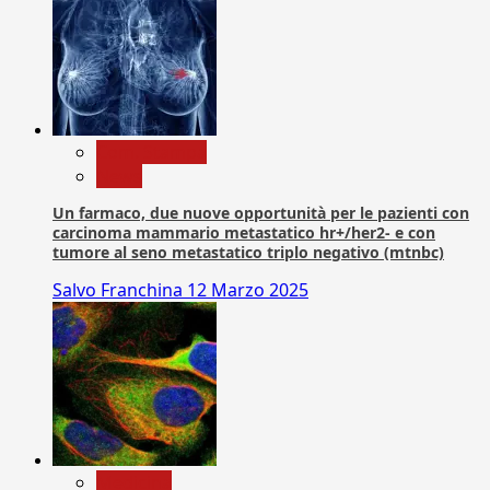
Com. Stampa
News
Un farmaco, due nuove opportunità per le pazienti con
carcinoma mammario metastatico hr+/her2- e con
tumore al seno metastatico triplo negativo (mtnbc)
Salvo Franchina
12 Marzo 2025
Medicina