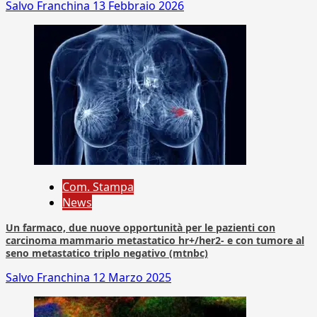
Salvo Franchina
13 Febbraio 2026
Com. Stampa
News
Un farmaco, due nuove opportunità per le pazienti con
carcinoma mammario metastatico hr+/her2- e con tumore al
seno metastatico triplo negativo (mtnbc)
Salvo Franchina
12 Marzo 2025