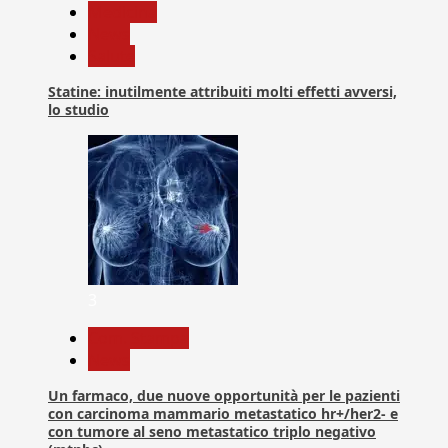
Medicina
News
Salute
Statine: inutilmente attribuiti molti effetti avversi,
lo studio
3
Com. Stampa
News
Un farmaco, due nuove opportunità per le pazienti
con carcinoma mammario metastatico hr+/her2- e
con tumore al seno metastatico triplo negativo