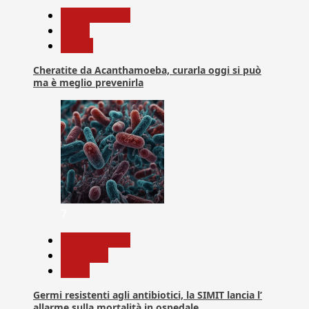
Com. Stampa
News
Salute
Cheratite da Acanthamoeba, curarla oggi si può
ma è meglio prevenirla
7
Com. Stampa
Medicina
News
Germi resistenti agli antibiotici, la SIMIT lancia l’
allarme sulla mortalità in ospedale