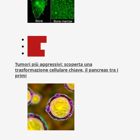
5
biologia
News
Ricerca
Tumori più aggressivi: scoperta una
trasformazione cellulare chiave, il pancreas tra i
primi
6