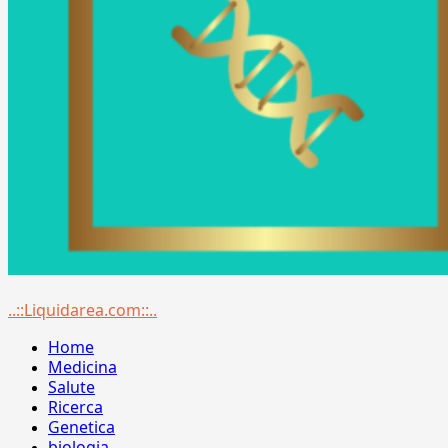
Menu
..::Liquidarea.com::..
principale
Home
Medicina
Salute
Ricerca
Genetica
biologia