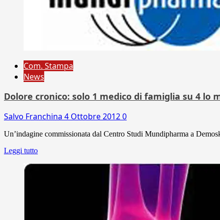
Com. Stampa
News
Dolore cronico: solo 1 medico di famiglia su 4 lo 
Salvo Franchina
4 Ottobre 2012
0
Un’indagine commissionata dal Centro Studi Mundipharma a Demoskopea
Leggi tutto