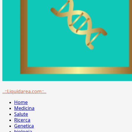
Menu
..::Liquidarea.com::..
principale
Home
Medicina
Salute
Ricerca
Genetica
biologia