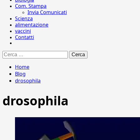
Com. Stampa
Invia Comunicati
Scienza
alimentazione
vaccini
Contatti
Ricerca
per:
Home
Blog
drosophila
drosophila