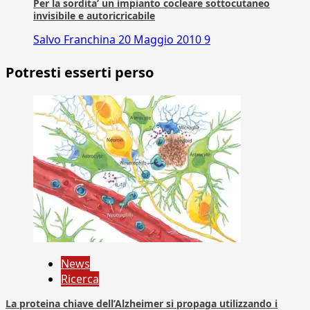
Per la sordita’ un impianto cocleare sottocutaneo
invisibile e autoricricabile
Salvo Franchina
20 Maggio 2010
9
Potresti esserti perso
News
Ricerca
La proteina chiave dell’Alzheimer si propaga utilizzando i