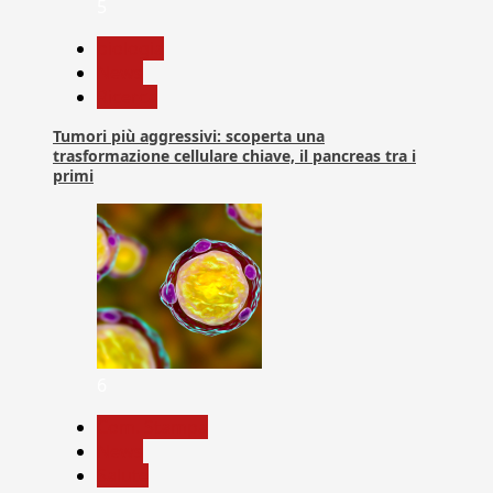
5
biologia
News
Ricerca
Tumori più aggressivi: scoperta una
trasformazione cellulare chiave, il pancreas tra i
primi
6
Com. Stampa
News
Salute