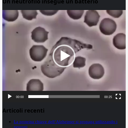
Un neutrofilo insegue un batterio
Video
Player
00:00
00:25
Articoli recenti
La proteina chiave dell’Alzheimer si propaga utilizzando i
neuroni