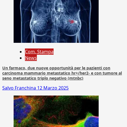
Com. Stampa
News
Un farmaco, due nuove opportunità per le pazienti con
carcinoma mammario metastatico hr+/her2- e con tumore al
seno metastatico triplo negativo (mtnbc)
Salvo Franchina
12 Marzo 2025