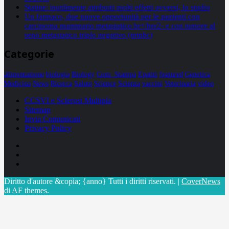
Statine: inutilmente attribuiti molti effetti avversi, lo studio
Un farmaco, due nuove opportunità per le pazienti con
carcinoma mammario metastatico hr+/her2- e con tumore al
seno metastatico triplo negativo (mtnbc)
Categorie
alimentazione
biologia
Biology
Com. Stampa
Epatiti
featured
Genetica
Medicina
News
Ricerca
Salute
Science
Scienza
vaccini
Veterinaria
video
CCSVI e Sclerosi Multipla
Sitemap
Invia Comunicati
Privacy Policy
Facebook
Linkedin
X
Diritto d'autore &copia; {anno} Tutti i diritti riservati.
|
CoverNews
di AF themes.