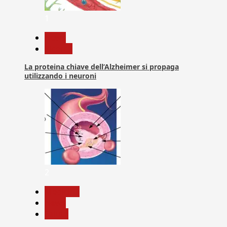
1
News
Ricerca
La proteina chiave dell’Alzheimer si propaga
utilizzando i neuroni
2
Medicina
News
Salute