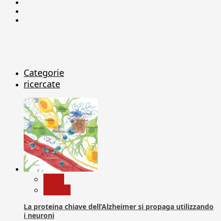
Facebook
Linkedin
X
Categorie
ricercate
News
Ricerca
La proteina chiave dell’Alzheimer si propaga utilizzando
i neuroni