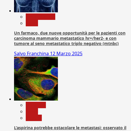
Com. Stampa
News
Un farmaco, due nuove opportunità per le pazienti con
carcinoma mammario metastatico hr+/her2- e con
tumore al seno metastatico triplo negativo (mtnbc)
Salvo Franchina
12 Marzo 2025
Medicina
News
Ricerca
L’aspirina potrebbe ostacolare le metastasi: osservato il