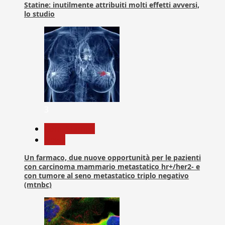
Statine: inutilmente attribuiti molti effetti avversi,
lo studio
3
Com. Stampa
News
Un farmaco, due nuove opportunità per le pazienti
con carcinoma mammario metastatico hr+/her2- e
con tumore al seno metastatico triplo negativo
(mtnbc)