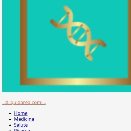
Menu
..::Liquidarea.com::..
principale
Home
Medicina
Salute
Ricerca