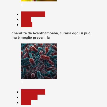
6
Com. Stampa
News
Salute
Cheratite da Acanthamoeba, curarla oggi si può
ma è meglio prevenirla
7
Com. Stampa
Medicina
News