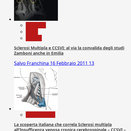
Medicina
News
Ricerca
Sclerosi Multipla e CCSVI: al via la convalida degli studi
Zamboni anche in Emilia
Salvo Franchina
16 Febbraio 2011
13
Com. Stampa
La scoperta italiana che correla Sclerosi multipla
all’Insufficenza venosa cronica cerebrospinale – CCSVI –