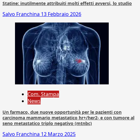
Statine: inutilmente attribuiti molti effetti avversi, lo studio
Salvo Franchina
13 Febbraio 2026
Com. Stampa
News
Un farmaco, due nuove opportunità per le pazienti con
carcinoma mammario metastatico hr+/her2- e con tumore al
seno metastatico triplo negativo (mtnbc)
Salvo Franchina
12 Marzo 2025