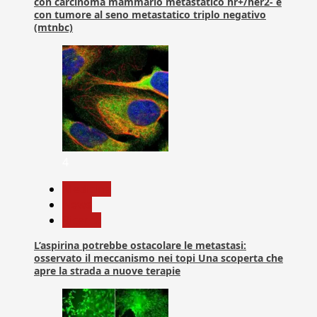
con carcinoma mammario metastatico hr+/her2- e
con tumore al seno metastatico triplo negativo
(mtnbc)
4
Medicina
News
Ricerca
L’aspirina potrebbe ostacolare le metastasi:
osservato il meccanismo nei topi Una scoperta che
apre la strada a nuove terapie