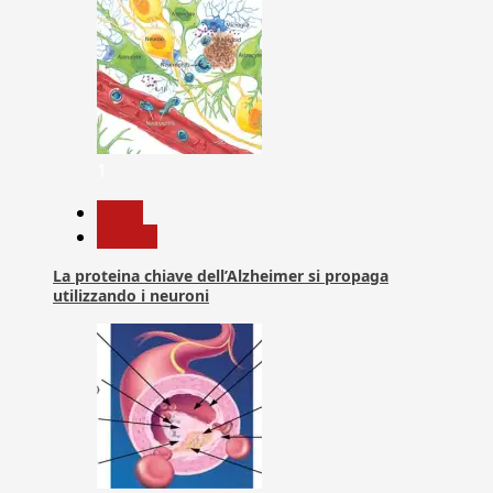
1
News
Ricerca
La proteina chiave dell’Alzheimer si propaga
utilizzando i neuroni