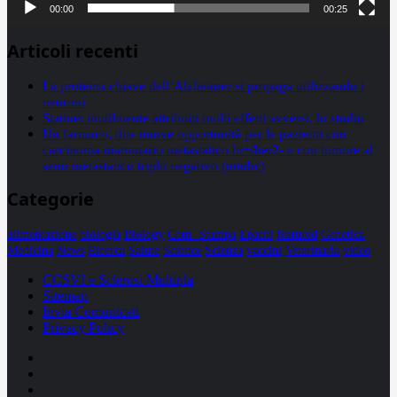
00:00
00:25
Articoli recenti
La proteina chiave dell’Alzheimer si propaga utilizzando i
neuroni
Statine: inutilmente attribuiti molti effetti avversi, lo studio
Un farmaco, due nuove opportunità per le pazienti con
carcinoma mammario metastatico hr+/her2- e con tumore al
seno metastatico triplo negativo (mtnbc)
Categorie
alimentazione
biologia
Biology
Com. Stampa
Epatiti
featured
Genetica
Medicina
News
Ricerca
Salute
Science
Scienza
vaccini
Veterinaria
video
CCSVI e Sclerosi Multipla
Sitemap
Invia Comunicati
Privacy Policy
Facebook
Linkedin
X