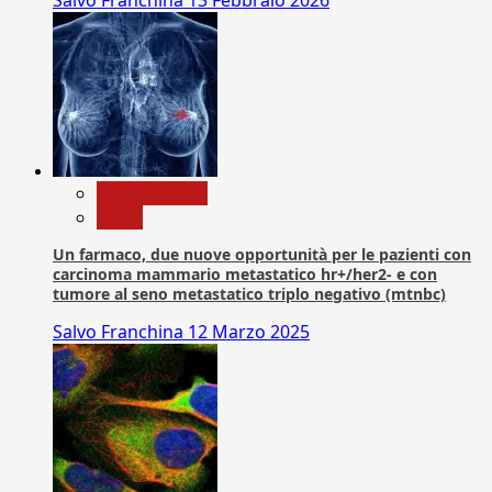
Com. Stampa
News
Un farmaco, due nuove opportunità per le pazienti con
carcinoma mammario metastatico hr+/her2- e con
tumore al seno metastatico triplo negativo (mtnbc)
Salvo Franchina
12 Marzo 2025