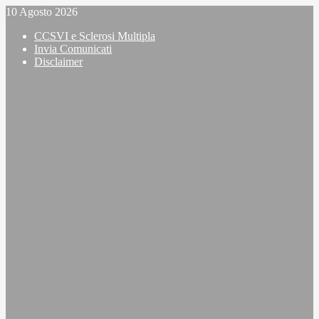
Vai
10 Agosto 2026
al
CCSVI e Sclerosi Multipla
contenuto
Invia Comunicati
Disclaimer