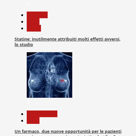
2
Medicina
News
Salute
Statine: inutilmente attribuiti molti effetti avversi,
lo studio
3
Com. Stampa
News
Un farmaco, due nuove opportunità per le pazienti