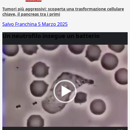
Tumori più aggressivi: scoperta una trasformazione cellulare
chiave, il pancreas tra i primi
Salvo Franchina
5 Marzo 2025
Un neutrofilo insegue un batterio
Video
Player