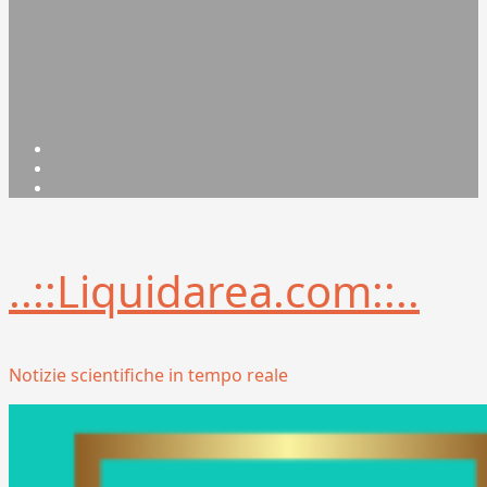
Facebook
Linkedin
X
..::Liquidarea.com::..
Notizie scientifiche in tempo reale