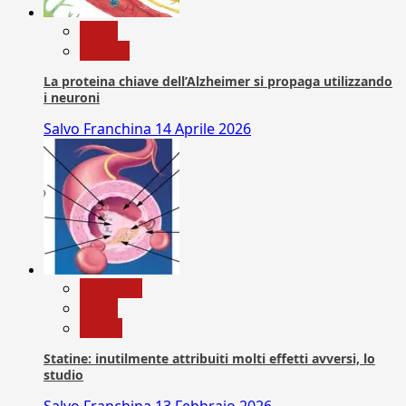
News
Ricerca
La proteina chiave dell’Alzheimer si propaga utilizzando
i neuroni
Salvo Franchina
14 Aprile 2026
Medicina
News
Salute
Statine: inutilmente attribuiti molti effetti avversi, lo
studio
Salvo Franchina
13 Febbraio 2026