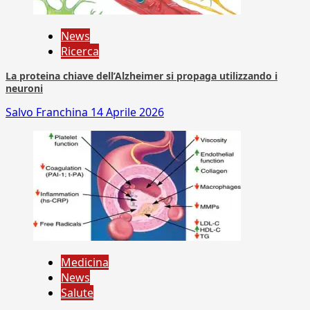
News
Ricerca
La proteina chiave dell’Alzheimer si propaga utilizzando i
neuroni
Salvo Franchina
14 Aprile 2026
Medicina
News
Salute