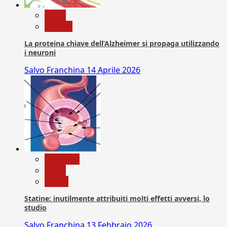
News
Ricerca
La proteina chiave dell’Alzheimer si propaga utilizzando
i neuroni
Salvo Franchina
14 Aprile 2026
Medicina
News
Salute
Statine: inutilmente attribuiti molti effetti avversi, lo
studio
Salvo Franchina
13 Febbraio 2026