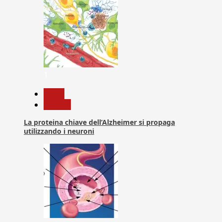
1
News
Ricerca
La proteina chiave dell’Alzheimer si propaga
utilizzando i neuroni