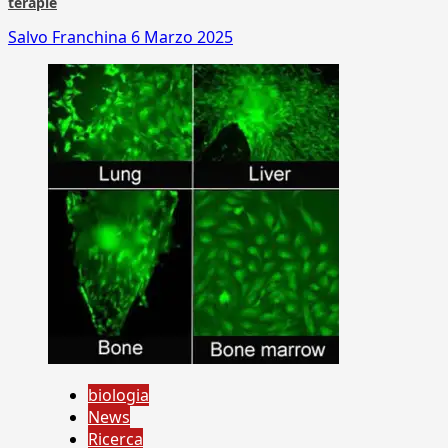
terapie
Salvo Franchina
6 Marzo 2025
biologia
News
Ricerca