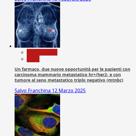
Com. Stampa
News
Un farmaco, due nuove opportunità per le pazienti con
carcinoma mammario metastatico hr+/her2- e con
tumore al seno metastatico triplo negativo (mtnbc)
Salvo Franchina
12 Marzo 2025