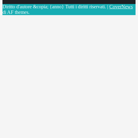
Diritto d'autore &copia; {anno} Tutti i diritti riservati.
|
CoverNews
di AF themes.