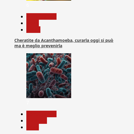
6
Com. Stampa
News
Salute
Cheratite da Acanthamoeba, curarla oggi si può
ma è meglio prevenirla
7
Com. Stampa
Medicina
News