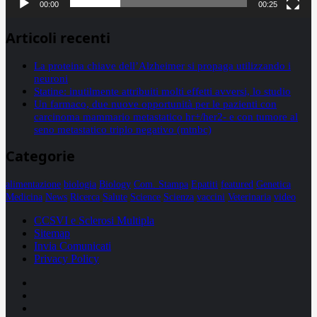
00:00
00:25
Articoli recenti
La proteina chiave dell’Alzheimer si propaga utilizzando i
neuroni
Statine: inutilmente attribuiti molti effetti avversi, lo studio
Un farmaco, due nuove opportunità per le pazienti con
carcinoma mammario metastatico hr+/her2- e con tumore al
seno metastatico triplo negativo (mtnbc)
Categorie
alimentazione
biologia
Biology
Com. Stampa
Epatiti
featured
Genetica
Medicina
News
Ricerca
Salute
Science
Scienza
vaccini
Veterinaria
video
CCSVI e Sclerosi Multipla
Sitemap
Invia Comunicati
Privacy Policy
Facebook
Linkedin
X