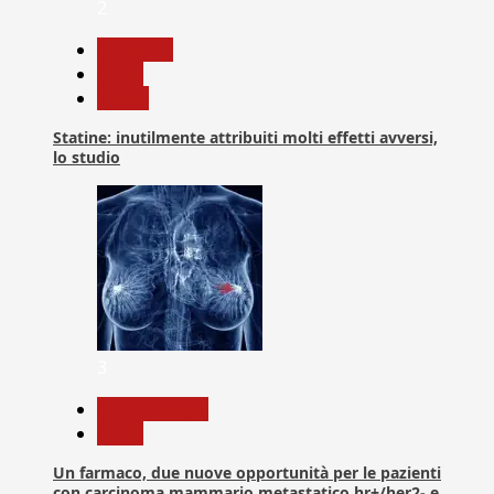
2
Medicina
News
Salute
Statine: inutilmente attribuiti molti effetti avversi,
lo studio
3
Com. Stampa
News
Un farmaco, due nuove opportunità per le pazienti
con carcinoma mammario metastatico hr+/her2- e