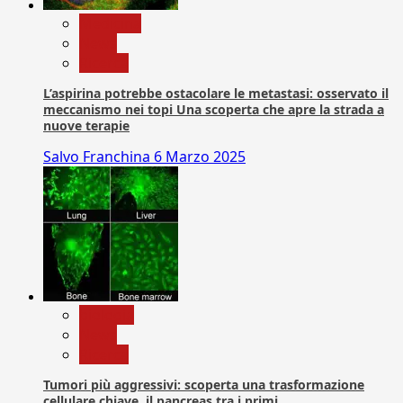
Medicina
News
Ricerca
L’aspirina potrebbe ostacolare le metastasi: osservato il
meccanismo nei topi Una scoperta che apre la strada a
nuove terapie
Salvo Franchina
6 Marzo 2025
biologia
News
Ricerca
Tumori più aggressivi: scoperta una trasformazione
cellulare chiave, il pancreas tra i primi