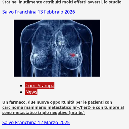
Statine: inutilmente attribuiti molti effetti avversi, lo studio
Salvo Franchina
13 Febbraio 2026
Com. Stampa
News
Un farmaco, due nuove opportunità per le pazienti con
carcinoma mammario metastatico hr+/her2- e con tumore al
seno metastatico triplo negativo (mtnbc)
Salvo Franchina
12 Marzo 2025