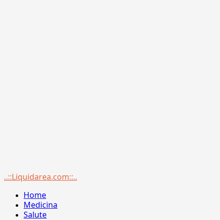
Menu
..::Liquidarea.com::..
principale
Home
Medicina
Salute