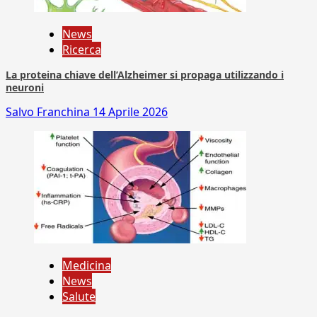
News
Ricerca
La proteina chiave dell’Alzheimer si propaga utilizzando i
neuroni
Salvo Franchina
14 Aprile 2026
Medicina
News
Salute