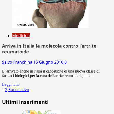
Medicina
Arriva in Italia la molecola contro l’artrite
reumatoide
Salvo Franchina
15 Giugno 2010
0
E' arrivato anche in Italia il capostipite di una nuova classe di
farmaci biologici per la cura dell'artrite reumatoide, una...
Leggi tutto
Paginazione
2
Successivo
1
degli
Ultimi inserimenti
articoli