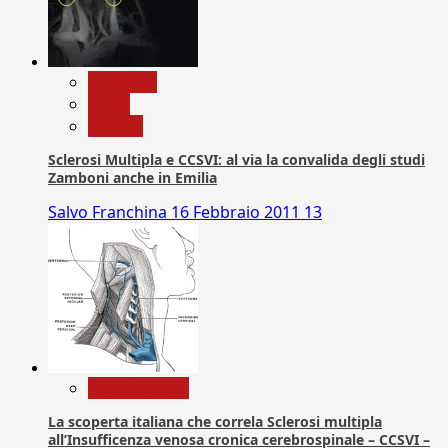
Medicina
News
Ricerca
Sclerosi Multipla e CCSVI: al via la convalida degli studi
Zamboni anche in Emilia
Salvo Franchina
16 Febbraio 2011
13
Com. Stampa
La scoperta italiana che correla Sclerosi multipla
all’Insufficenza venosa cronica cerebrospinale – CCSVI –