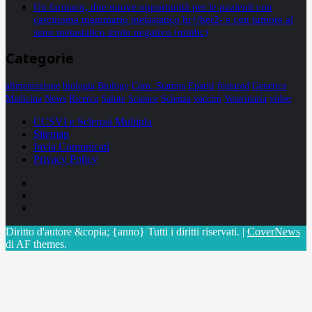
Un farmaco, due nuove opportunità per le pazienti con
carcinoma mammario metastatico hr+/her2- e con tumore al
seno metastatico triplo negativo (mtnbc)
Categorie
alimentazione
biologia
Biology
Com. Stampa
Epatiti
featured
Genetica
Medicina
News
Ricerca
Salute
Science
Scienza
vaccini
Veterinaria
video
CCSVI e Sclerosi Multipla
Sitemap
Invia Comunicati
Privacy Policy
Facebook
Linkedin
X
Diritto d'autore &copia; {anno} Tutti i diritti riservati.
|
CoverNews
di AF themes.