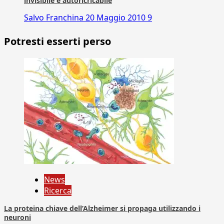
invisibile e autoricricabile
Salvo Franchina
20 Maggio 2010
9
Potresti esserti perso
News
Ricerca
La proteina chiave dell’Alzheimer si propaga utilizzando i
neuroni