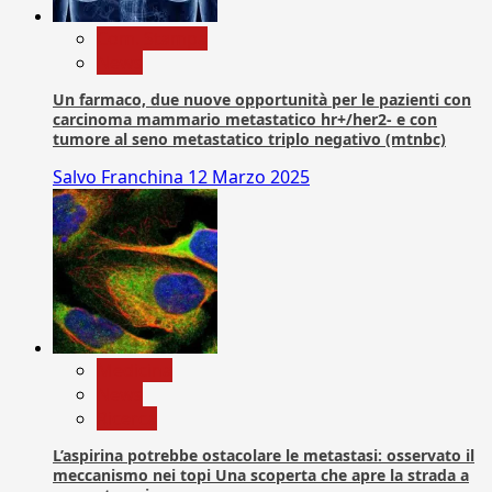
Com. Stampa
News
Un farmaco, due nuove opportunità per le pazienti con
carcinoma mammario metastatico hr+/her2- e con
tumore al seno metastatico triplo negativo (mtnbc)
Salvo Franchina
12 Marzo 2025
Medicina
News
Ricerca
L’aspirina potrebbe ostacolare le metastasi: osservato il
meccanismo nei topi Una scoperta che apre la strada a