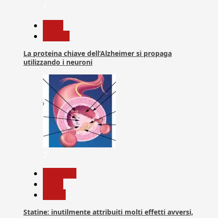
1
News
Ricerca
La proteina chiave dell’Alzheimer si propaga
utilizzando i neuroni
2
Medicina
News
Salute
Statine: inutilmente attribuiti molti effetti avversi,