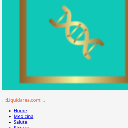
Menu
..::Liquidarea.com::..
principale
Home
Medicina
Salute
Ricerca