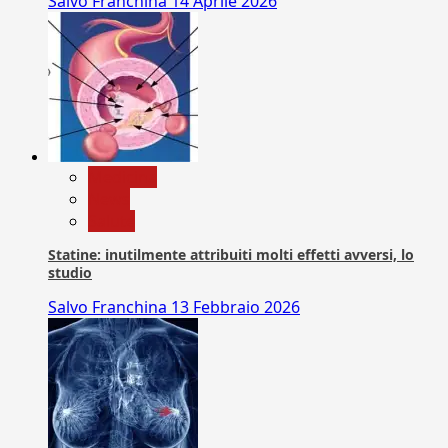
Salvo Franchina
14 Aprile 2026
Medicina
News
Salute
Statine: inutilmente attribuiti molti effetti avversi, lo
studio
Salvo Franchina
13 Febbraio 2026