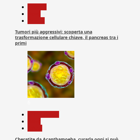
biologia
News
Ricerca
Tumori più aggressivi: scoperta una
trasformazione cellulare chiave, il pancreas tra i
primi
6
Com. Stampa
News
Salute
Cheratite da Acanthamoeba, curarla oggi si può