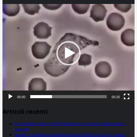
Video
Player
00:00
00:25
Articoli recenti
La proteina chiave dell’Alzheimer si propaga utilizzando i
neuroni
Statine: inutilmente attribuiti molti effetti avversi, lo studio