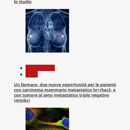
lo studio
3
Com. Stampa
News
Un farmaco, due nuove opportunità per le pazienti
con carcinoma mammario metastatico hr+/her2- e
con tumore al seno metastatico triplo negativo
(mtnbc)