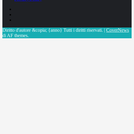
Facebook
Linkedin
X
Diritto d'autore &copia; {anno} Tutti i diritti riservati.
|
CoverNews
di AF themes.