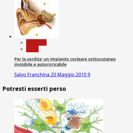
Medicina
News
Per la sordita’ un impianto cocleare sottocutaneo
invisibile e autoricricabile
Salvo Franchina
20 Maggio 2010
9
Potresti esserti perso