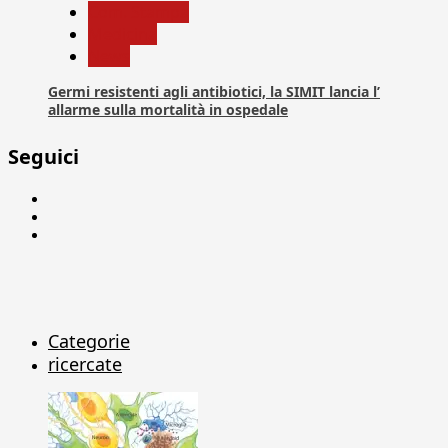
Com. Stampa
Medicina
News
Germi resistenti agli antibiotici, la SIMIT lancia l’
allarme sulla mortalità in ospedale
Seguici
Facebook
Linkedin
X
Categorie
ricercate