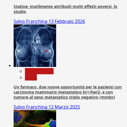
Statine: inutilmente attribuiti molti effetti avversi, lo
studio
Salvo Franchina
13 Febbraio 2026
Com. Stampa
News
Un farmaco, due nuove opportunità per le pazienti con
carcinoma mammario metastatico hr+/her2- e con
tumore al seno metastatico triplo negativo (mtnbc)
Salvo Franchina
12 Marzo 2025