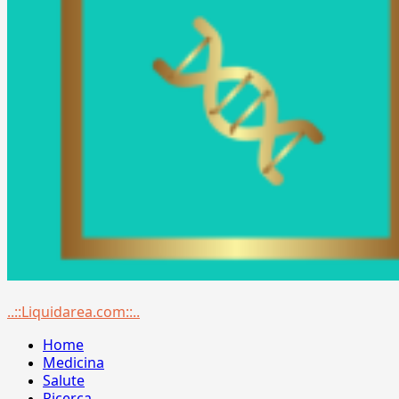
Menu
..::Liquidarea.com::..
principale
Home
Medicina
Salute
Ricerca