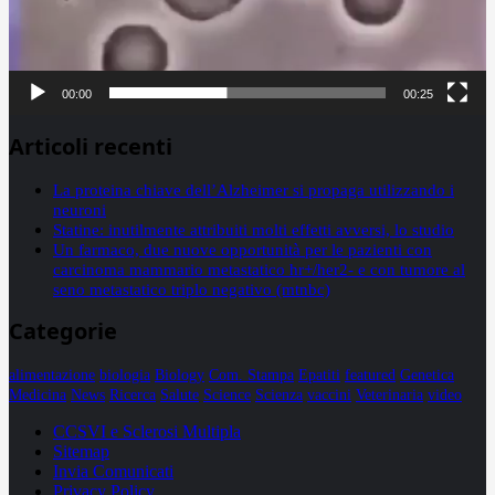
00:00
00:25
Articoli recenti
La proteina chiave dell’Alzheimer si propaga utilizzando i
neuroni
Statine: inutilmente attribuiti molti effetti avversi, lo studio
Un farmaco, due nuove opportunità per le pazienti con
carcinoma mammario metastatico hr+/her2- e con tumore al
seno metastatico triplo negativo (mtnbc)
Categorie
alimentazione
biologia
Biology
Com. Stampa
Epatiti
featured
Genetica
Medicina
News
Ricerca
Salute
Science
Scienza
vaccini
Veterinaria
video
CCSVI e Sclerosi Multipla
Sitemap
Invia Comunicati
Privacy Policy