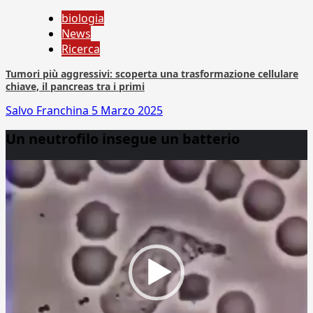
biologia
News
Ricerca
Tumori più aggressivi: scoperta una trasformazione cellulare
chiave, il pancreas tra i primi
Salvo Franchina
5 Marzo 2025
Un neutrofilo insegue un batterio
Video
Player