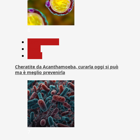
6
Com. Stampa
News
Salute
Cheratite da Acanthamoeba, curarla oggi si può
ma è meglio prevenirla
7