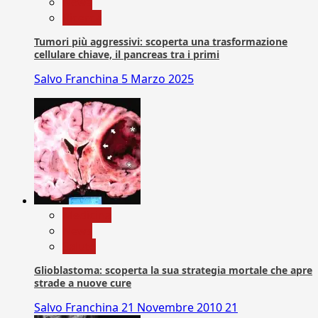
News
Ricerca
Tumori più aggressivi: scoperta una trasformazione
cellulare chiave, il pancreas tra i primi
Salvo Franchina
5 Marzo 2025
Medicina
News
Salute
Glioblastoma: scoperta la sua strategia mortale che apre
strade a nuove cure
Salvo Franchina
21 Novembre 2010
21