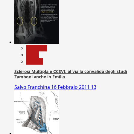
Medicina
News
Ricerca
Sclerosi Multipla e CCSVI: al via la convalida degli studi
Zamboni anche in Emilia
Salvo Franchina
16 Febbraio 2011
13