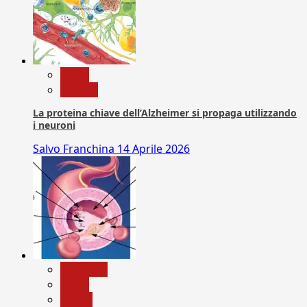
News
Ricerca
La proteina chiave dell’Alzheimer si propaga utilizzando
i neuroni
Salvo Franchina
14 Aprile 2026
Medicina
News
Salute