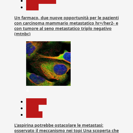
Com. Stampa
News
Un farmaco, due nuove opportunità per le pazienti
con carcinoma mammario metastatico hr+/her2- e
con tumore al seno metastatico triplo negativo
(mtnbc)
4
Medicina
News
Ricerca
L’aspirina potrebbe ostacolare le metastasi:
osservato il meccanismo nei topi Una scoperta che