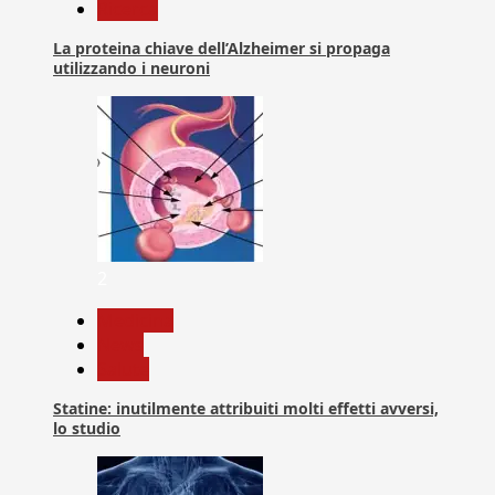
Ricerca
La proteina chiave dell’Alzheimer si propaga
utilizzando i neuroni
2
Medicina
News
Salute
Statine: inutilmente attribuiti molti effetti avversi,
lo studio