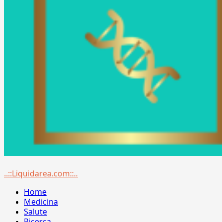
Menu
..::Liquidarea.com::..
principale
Home
Medicina
Salute
Ricerca