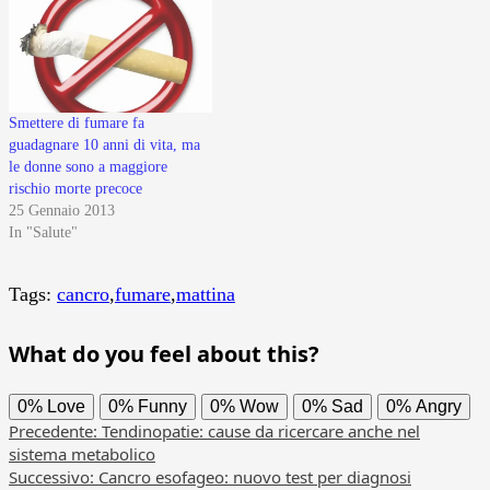
Smettere di fumare fa
guadagnare 10 anni di vita, ma
le donne sono a maggiore
rischio morte precoce
25 Gennaio 2013
In "Salute"
Tags:
cancro
,
fumare
,
mattina
What do you feel about this?
0%
Love
0%
Funny
0%
Wow
0%
Sad
0%
Angry
Navigazione
Precedente:
Tendinopatie: cause da ricercare anche nel
sistema metabolico
articolo
Successivo:
Cancro esofageo: nuovo test per diagnosi