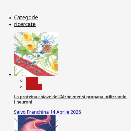
Categorie
ricercate
News
Ricerca
La proteina chiave dell’Alzheimer si propaga utilizzando
i neuroni
Salvo Franchina
14 Aprile 2026