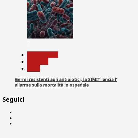
7
Com. Stampa
Medicina
News
Germi resistenti agli antibiotici, la SIMIT lancia l’
allarme sulla mortalità in ospedale
Seguici
Facebook
Linkedin
X