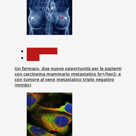
3
Com. Stampa
News
Un farmaco, due nuove opportunità per le pazienti
con carcinoma mammario metastatico hr+/her2- e
con tumore al seno metastatico triplo negativo
(mtnbc)