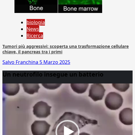
biologia
News
Ricerca
Tumori più aggressivi: scoperta una trasformazione cellulare
chiave, il pancreas tra i primi
Salvo Franchina
5 Marzo 2025
Un neutrofilo insegue un batterio
Video
Player