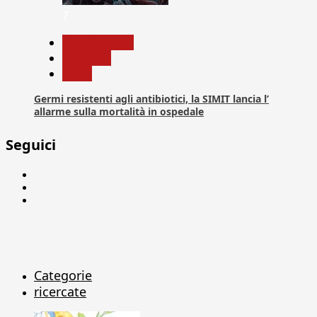
7
Com. Stampa
Medicina
News
Germi resistenti agli antibiotici, la SIMIT lancia l’
allarme sulla mortalità in ospedale
Seguici
Facebook
Linkedin
X
Categorie
ricercate