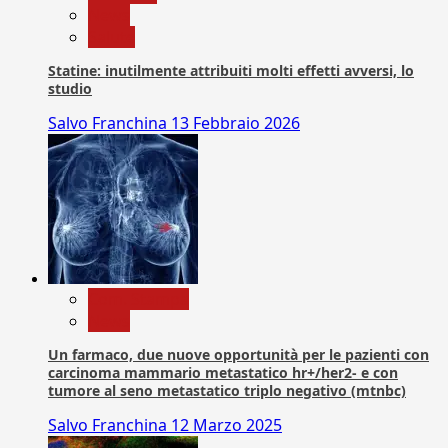
News
Salute
Statine: inutilmente attribuiti molti effetti avversi, lo
studio
Salvo Franchina
13 Febbraio 2026
Com. Stampa
News
Un farmaco, due nuove opportunità per le pazienti con
carcinoma mammario metastatico hr+/her2- e con
tumore al seno metastatico triplo negativo (mtnbc)
Salvo Franchina
12 Marzo 2025