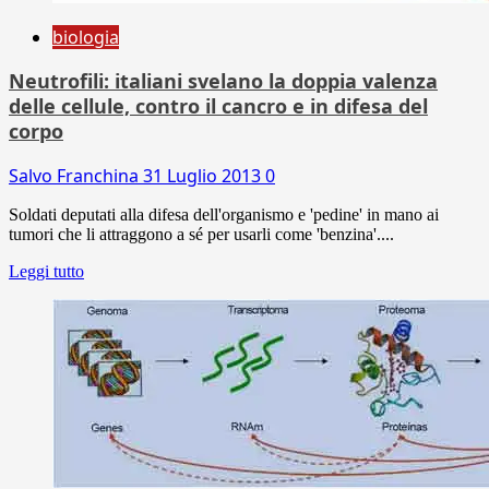
biologia
Neutrofili: italiani svelano la doppia valenza
delle cellule, contro il cancro e in difesa del
corpo
Salvo Franchina
31 Luglio 2013
0
Soldati deputati alla difesa dell'organismo e 'pedine' in mano ai
tumori che li attraggono a sé per usarli come 'benzina'....
Leggi tutto