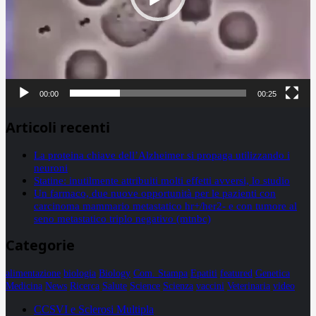
00:00
00:25
Articoli recenti
La proteina chiave dell’Alzheimer si propaga utilizzando i
neuroni
Statine: inutilmente attribuiti molti effetti avversi, lo studio
Un farmaco, due nuove opportunità per le pazienti con
carcinoma mammario metastatico hr+/her2- e con tumore al
seno metastatico triplo negativo (mtnbc)
Categorie
alimentazione
biologia
Biology
Com. Stampa
Epatiti
featured
Genetica
Medicina
News
Ricerca
Salute
Science
Scienza
vaccini
Veterinaria
video
CCSVI e Sclerosi Multipla