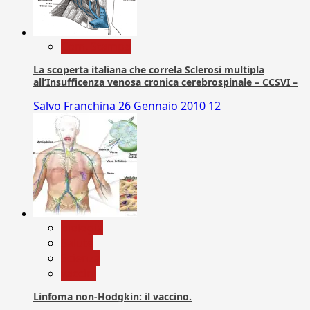
Com. Stampa
La scoperta italiana che correla Sclerosi multipla
all’Insufficenza venosa cronica cerebrospinale – CCSVI –
Salvo Franchina
26 Gennaio 2010
12
biologia
Salute
Scienza
vaccini
Linfoma non-Hodgkin: il vaccino.