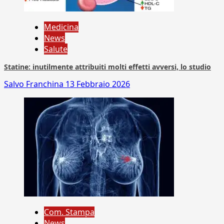
Medicina
News
Salute
Statine: inutilmente attribuiti molti effetti avversi, lo studio
Salvo Franchina
13 Febbraio 2026
Com. Stampa
News