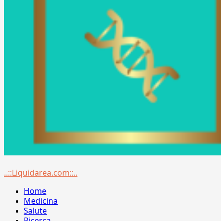
Menu
..::Liquidarea.com::..
principale
Home
Medicina
Salute
Ricerca