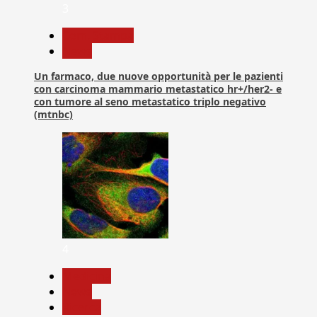
3
Com. Stampa
News
Un farmaco, due nuove opportunità per le pazienti
con carcinoma mammario metastatico hr+/her2- e
con tumore al seno metastatico triplo negativo
(mtnbc)
4
Medicina
News
Ricerca