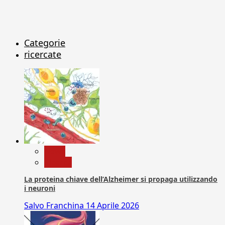
Categorie
ricercate
News
Ricerca
La proteina chiave dell’Alzheimer si propaga utilizzando
i neuroni
Salvo Franchina
14 Aprile 2026