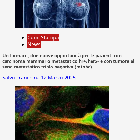
Com. Stampa
News
Un farmaco, due nuove opportunità per le pazienti con
carcinoma mammario metastatico hr+/her2- e con tumore al
seno metastatico triplo negativo (mtnbc)
Salvo Franchina
12 Marzo 2025