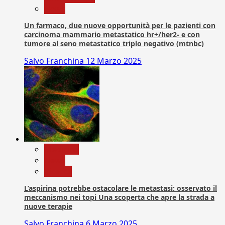
News
Un farmaco, due nuove opportunità per le pazienti con
carcinoma mammario metastatico hr+/her2- e con
tumore al seno metastatico triplo negativo (mtnbc)
Salvo Franchina
12 Marzo 2025
Medicina
News
Ricerca
L’aspirina potrebbe ostacolare le metastasi: osservato il
meccanismo nei topi Una scoperta che apre la strada a
nuove terapie
Salvo Franchina
6 Marzo 2025