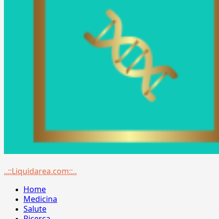
Menu
..::Liquidarea.com::..
principale
Home
Medicina
Salute
Ricerca