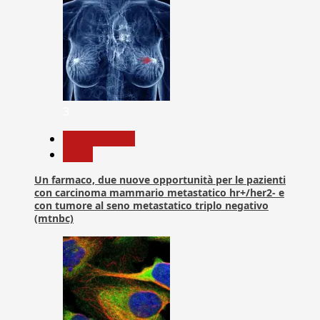
3
Com. Stampa
News
Un farmaco, due nuove opportunità per le pazienti
con carcinoma mammario metastatico hr+/her2- e
con tumore al seno metastatico triplo negativo
(mtnbc)