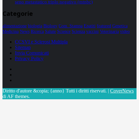
seno metastatico triplo negativo (mtnbc)
Categorie
alimentazione
biologia
Biology
Com. Stampa
Epatiti
featured
Genetica
Medicina
News
Ricerca
Salute
Science
Scienza
vaccini
Veterinaria
video
CCSVI e Sclerosi Multipla
Sitemap
Invia Comunicati
Privacy Policy
Facebook
Linkedin
X
Diritto d'autore &copia; {anno} Tutti i diritti riservati.
|
CoverNews
di AF themes.