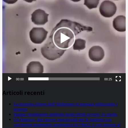
00:00
00:25
Articoli recenti
La proteina chiave dell’Alzheimer si propaga utilizzando i
neuroni
Statine: inutilmente attribuiti molti effetti avversi, lo studio
Un farmaco, due nuove opportunità per le pazienti con
carcinoma mammario metastatico hr+/her2- e con tumore al