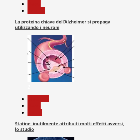
News
Ricerca
La proteina chiave dell’Alzheimer si propaga
utilizzando i neuroni
2
Medicina
News
Salute
Statine: inutilmente attribuiti molti effetti avversi,
lo studio