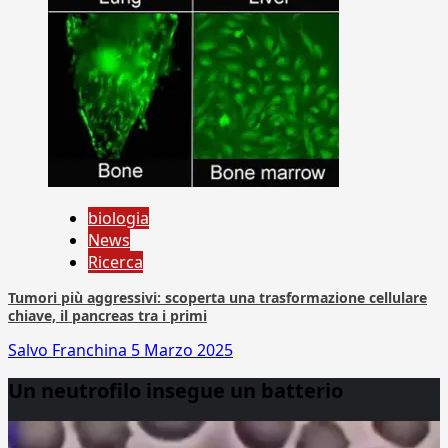
biologia
News
Ricerca
Tumori più aggressivi: scoperta una trasformazione cellulare
chiave, il pancreas tra i primi
Salvo Franchina
5 Marzo 2025
Un neutrofilo insegue un batterio
Video
Player