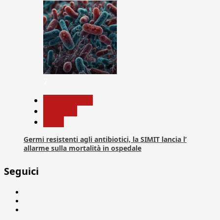
7
Com. Stampa
Medicina
News
Germi resistenti agli antibiotici, la SIMIT lancia l’
allarme sulla mortalità in ospedale
Seguici
Facebook
Linkedin
X