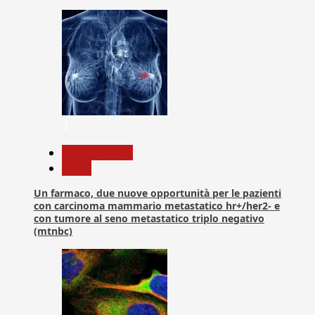
3
Com. Stampa
News
Un farmaco, due nuove opportunità per le pazienti
con carcinoma mammario metastatico hr+/her2- e
con tumore al seno metastatico triplo negativo
(mtnbc)