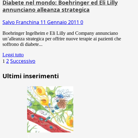
Diabete nel mondo: Boehringer ed Eli Lilly
annunciano alleanza strategica
Salvo Franchina
11 Gennaio 2011
0
Boehringer Ingelheim e Eli Lilly and Company annunciano
un’alleanza strategica per offrire nuove terapie ai pazienti che
soffrono di diabete...
Leggi tutto
Paginazione
2
Successivo
1
degli
Ultimi inserimenti
articoli
1