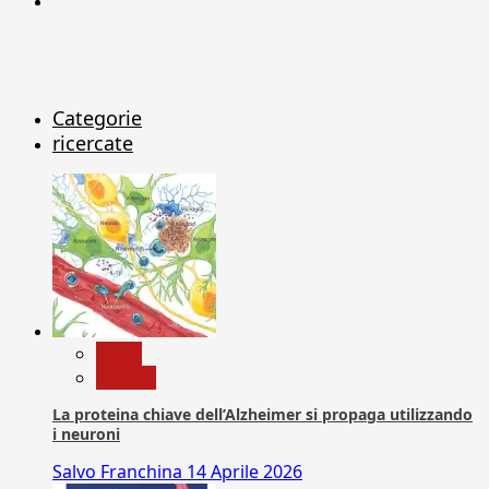
X
Categorie
ricercate
News
Ricerca
La proteina chiave dell’Alzheimer si propaga utilizzando
i neuroni
Salvo Franchina
14 Aprile 2026