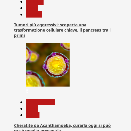
biologia
News
Ricerca
Tumori più aggressivi: scoperta una
trasformazione cellulare chiave, il pancreas tra i
primi
6
Com. Stampa
News
Salute
Cheratite da Acanthamoeba, curarla oggi si può
ma è meglio prevenirla