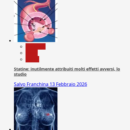
Medicina
News
Salute
Statine: inutilmente attribuiti molti effetti avversi, lo
studio
Salvo Franchina
13 Febbraio 2026