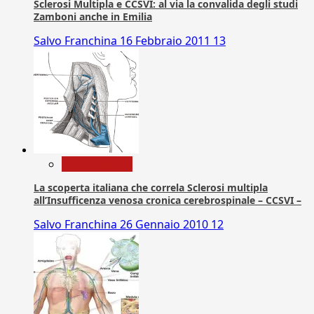
Sclerosi Multipla e CCSVI: al via la convalida degli studi
Zamboni anche in Emilia
Salvo Franchina
16 Febbraio 2011
13
Com. Stampa
La scoperta italiana che correla Sclerosi multipla
all’Insufficenza venosa cronica cerebrospinale – CCSVI –
Salvo Franchina
26 Gennaio 2010
12