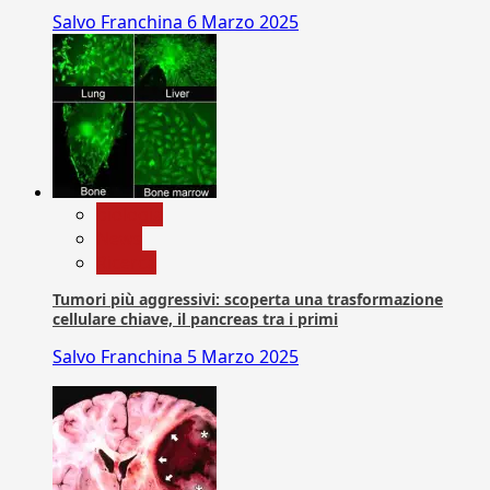
Salvo Franchina
6 Marzo 2025
biologia
News
Ricerca
Tumori più aggressivi: scoperta una trasformazione
cellulare chiave, il pancreas tra i primi
Salvo Franchina
5 Marzo 2025