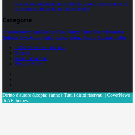
carcinoma mammario metastatico hr+/her2- e con tumore al
seno metastatico triplo negativo (mtnbc)
Categorie
alimentazione
biologia
Biology
Com. Stampa
Epatiti
featured
Genetica
Medicina
News
Ricerca
Salute
Science
Scienza
vaccini
Veterinaria
video
CCSVI e Sclerosi Multipla
Sitemap
Invia Comunicati
Privacy Policy
Facebook
Linkedin
X
Diritto d'autore &copia; {anno} Tutti i diritti riservati.
|
CoverNews
di AF themes.