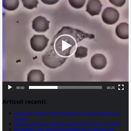
Video
Player
00:00
00:25
Articoli recenti
La proteina chiave dell’Alzheimer si propaga utilizzando i
neuroni
Statine: inutilmente attribuiti molti effetti avversi, lo studio
Un farmaco, due nuove opportunità per le pazienti con