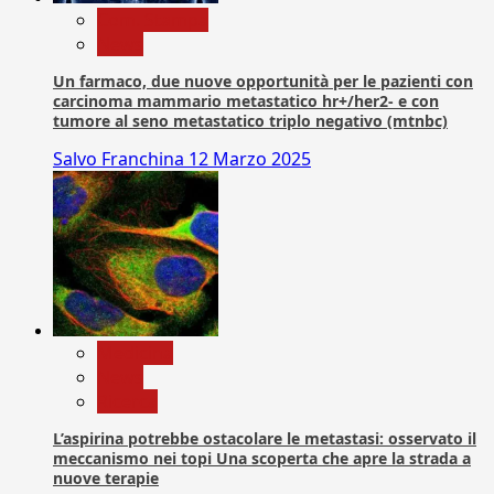
Com. Stampa
News
Un farmaco, due nuove opportunità per le pazienti con
carcinoma mammario metastatico hr+/her2- e con
tumore al seno metastatico triplo negativo (mtnbc)
Salvo Franchina
12 Marzo 2025
Medicina
News
Ricerca
L’aspirina potrebbe ostacolare le metastasi: osservato il
meccanismo nei topi Una scoperta che apre la strada a
nuove terapie