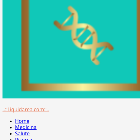
Menu
..::Liquidarea.com::..
principale
Home
Medicina
Salute
Ricerca