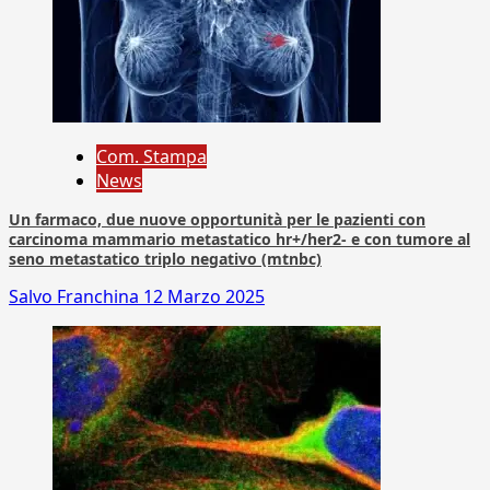
Com. Stampa
News
Un farmaco, due nuove opportunità per le pazienti con
carcinoma mammario metastatico hr+/her2- e con tumore al
seno metastatico triplo negativo (mtnbc)
Salvo Franchina
12 Marzo 2025