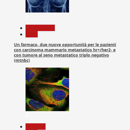
3
Com. Stampa
News
Un farmaco, due nuove opportunità per le pazienti
con carcinoma mammario metastatico hr+/her2- e
con tumore al seno metastatico triplo negativo
(mtnbc)
4
Medicina