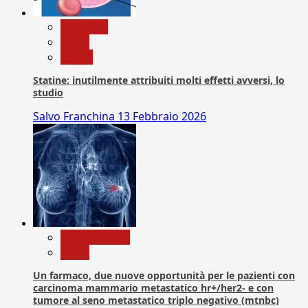
Medicina
News
Salute
Statine: inutilmente attribuiti molti effetti avversi, lo
studio
Salvo Franchina
13 Febbraio 2026
Com. Stampa
News
Un farmaco, due nuove opportunità per le pazienti con
carcinoma mammario metastatico hr+/her2- e con
tumore al seno metastatico triplo negativo (mtnbc)