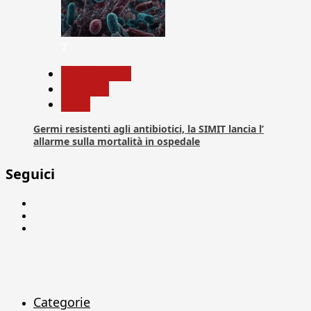
7
Com. Stampa
Medicina
News
Germi resistenti agli antibiotici, la SIMIT lancia l’
allarme sulla mortalità in ospedale
Seguici
Facebook
Linkedin
X
Categorie