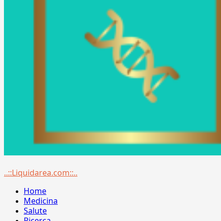
Menu
..::Liquidarea.com::..
principale
Home
Medicina
Salute
Ricerca