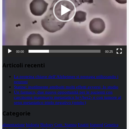
00:00
00:25
Articoli recenti
La proteina chiave dell’Alzheimer si propaga utilizzando i
neuroni
Statine: inutilmente attribuiti molti effetti avversi, lo studio
Un farmaco, due nuove opportunità per le pazienti con
carcinoma mammario metastatico hr+/her2- e con tumore al
seno metastatico triplo negativo (mtnbc)
Categorie
alimentazione
biologia
Biology
Com. Stampa
Epatiti
featured
Genetica