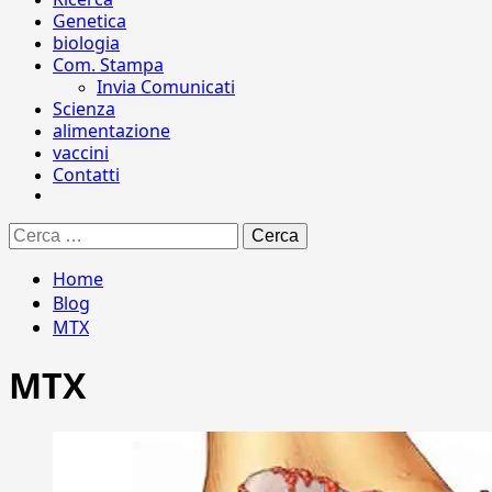
Genetica
biologia
Com. Stampa
Invia Comunicati
Scienza
alimentazione
vaccini
Contatti
Ricerca
per:
Home
Blog
MTX
MTX