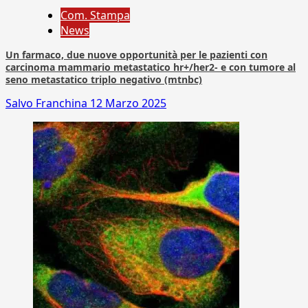
Com. Stampa
News
Un farmaco, due nuove opportunità per le pazienti con
carcinoma mammario metastatico hr+/her2- e con tumore al
seno metastatico triplo negativo (mtnbc)
Salvo Franchina
12 Marzo 2025