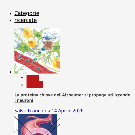
Categorie
ricercate
News
Ricerca
La proteina chiave dell’Alzheimer si propaga utilizzando
i neuroni
Salvo Franchina
14 Aprile 2026