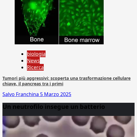
biologia
News
Ricerca
Tumori più aggressivi: scoperta una trasformazione cellulare
chiave, il pancreas tra i primi
Salvo Franchina
5 Marzo 2025
Un neutrofilo insegue un batterio
Video
Player