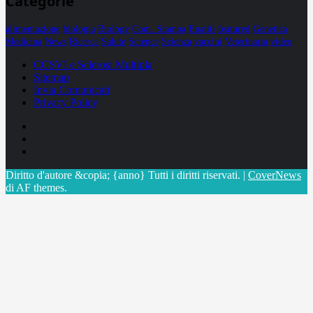
Categorie
alimentazione
biologia
Biology
Com. Stampa
Epatiti
featured
Genetica
Medicina
News
Ricerca
Salute
Science
Scienza
vaccini
Veterinaria
video
CCSVI e Sclerosi Multipla
Sitemap
Invia Comunicati
Privacy Policy
Facebook
Linkedin
X
Diritto d'autore &copia; {anno} Tutti i diritti riservati.
|
CoverNews
di AF themes.