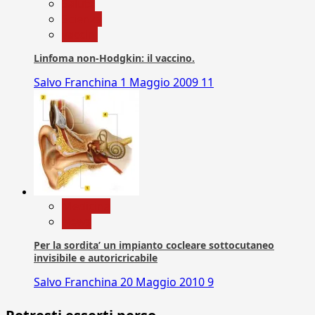
Salute
Scienza
vaccini
Linfoma non-Hodgkin: il vaccino.
Salvo Franchina
1 Maggio 2009
11
Medicina
News
Per la sordita’ un impianto cocleare sottocutaneo
invisibile e autoricricabile
Salvo Franchina
20 Maggio 2010
9