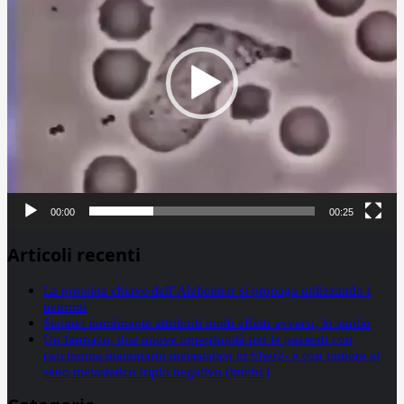
00:00
00:25
Articoli recenti
La proteina chiave dell’Alzheimer si propaga utilizzando i
neuroni
Statine: inutilmente attribuiti molti effetti avversi, lo studio
Un farmaco, due nuove opportunità per le pazienti con
carcinoma mammario metastatico hr+/her2- e con tumore al
seno metastatico triplo negativo (mtnbc)