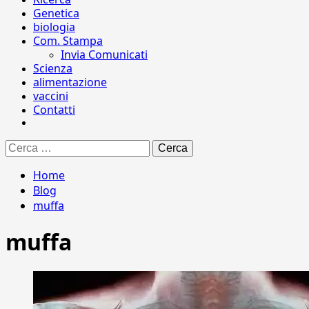
Genetica
biologia
Com. Stampa
Invia Comunicati
Scienza
alimentazione
vaccini
Contatti
Ricerca
per:
Home
Blog
muffa
muffa