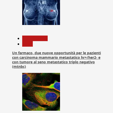
3
Com. Stampa
News
Un farmaco, due nuove opportunità per le pazienti
con carcinoma mammario metastatico hr+/her2- e
con tumore al seno metastatico triplo negativo
(mtnbc)