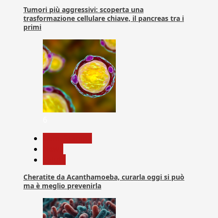
Tumori più aggressivi: scoperta una
trasformazione cellulare chiave, il pancreas tra i
primi
6
Com. Stampa
News
Salute
Cheratite da Acanthamoeba, curarla oggi si può
ma è meglio prevenirla