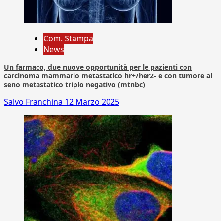
Com. Stampa
News
Un farmaco, due nuove opportunità per le pazienti con
carcinoma mammario metastatico hr+/her2- e con tumore al
seno metastatico triplo negativo (mtnbc)
Salvo Franchina
12 Marzo 2025