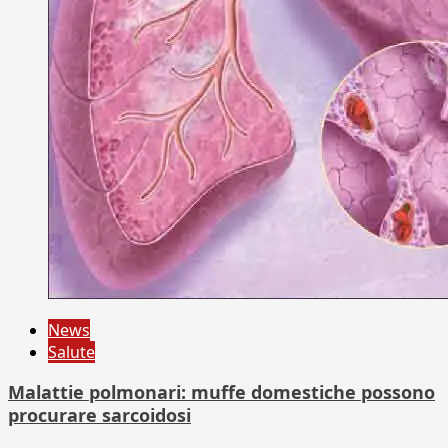
News
Salute
Malattie polmonari: muffe domestiche possono
procurare sarcoidosi