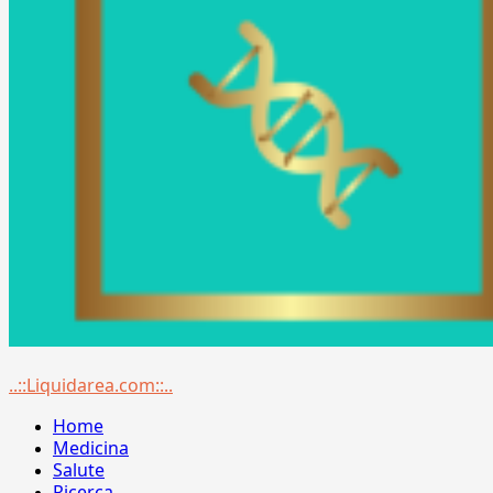
Menu
..::Liquidarea.com::..
principale
Home
Medicina
Salute
Ricerca