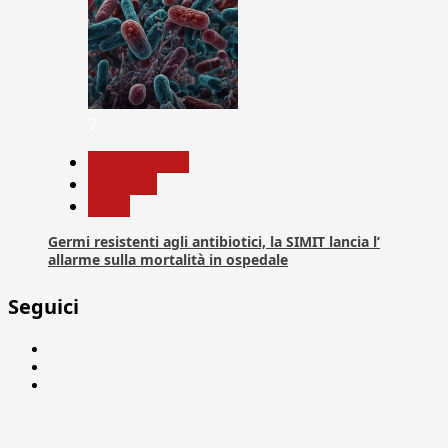
7
Com. Stampa
Medicina
News
Germi resistenti agli antibiotici, la SIMIT lancia l’
allarme sulla mortalità in ospedale
Seguici
Facebook
Linkedin
X