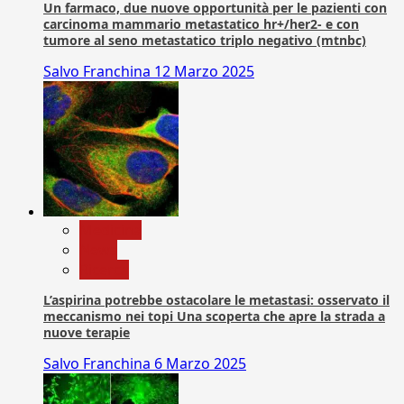
Un farmaco, due nuove opportunità per le pazienti con
carcinoma mammario metastatico hr+/her2- e con
tumore al seno metastatico triplo negativo (mtnbc)
Salvo Franchina
12 Marzo 2025
Medicina
News
Ricerca
L’aspirina potrebbe ostacolare le metastasi: osservato il
meccanismo nei topi Una scoperta che apre la strada a
nuove terapie
Salvo Franchina
6 Marzo 2025