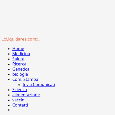
Menu
..::Liquidarea.com::..
principale
Home
Medicina
Salute
Ricerca
Genetica
biologia
Com. Stampa
Invia Comunicati
Scienza
alimentazione
vaccini
Contatti