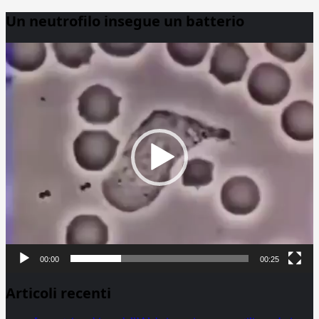
Un neutrofilo insegue un batterio
Video
Player
00:00
00:25
Articoli recenti