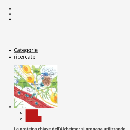
Facebook
Linkedin
X
Categorie
ricercate
News
Ricerca
La proteina chiave dell’Alzheimer si propaga utilizzando