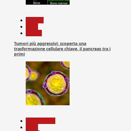
5
biologia
News
Ricerca
Tumori più aggressivi: scoperta una
trasformazione cellulare chiave, il pancreas tra i
primi
6
Com. Stampa
News