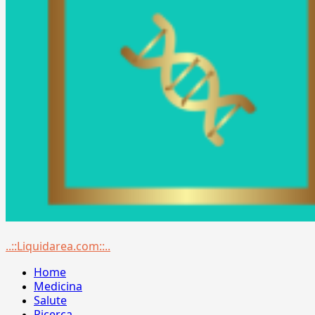
Menu
..::Liquidarea.com::..
principale
Home
Medicina
Salute
Ricerca