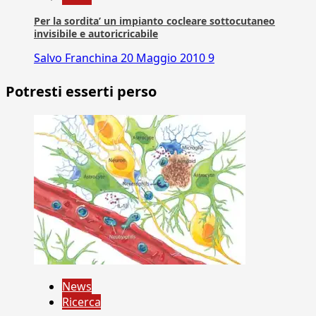
Per la sordita’ un impianto cocleare sottocutaneo
invisibile e autoricricabile
Salvo Franchina
20 Maggio 2010
9
Potresti esserti perso
News
Ricerca