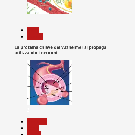
1
News
Ricerca
La proteina chiave dell’Alzheimer si propaga
utilizzando i neuroni
2
Medicina
News
Salute