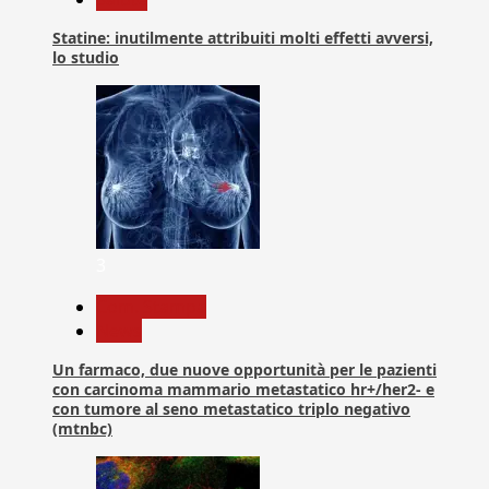
Statine: inutilmente attribuiti molti effetti avversi,
lo studio
3
Com. Stampa
News
Un farmaco, due nuove opportunità per le pazienti
con carcinoma mammario metastatico hr+/her2- e
con tumore al seno metastatico triplo negativo
(mtnbc)