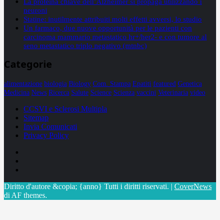
La proteina chiave dell’Alzheimer si propaga utilizzando i
neuroni
Statine: inutilmente attribuiti molti effetti avversi, lo studio
Un farmaco, due nuove opportunità per le pazienti con
carcinoma mammario metastatico hr+/her2- e con tumore al
seno metastatico triplo negativo (mtnbc)
Categorie
alimentazione
biologia
Biology
Com. Stampa
Epatiti
featured
Genetica
Medicina
News
Ricerca
Salute
Science
Scienza
vaccini
Veterinaria
video
CCSVI e Sclerosi Multipla
Sitemap
Invia Comunicati
Privacy Policy
Facebook
Linkedin
X
Diritto d'autore &copia; {anno} Tutti i diritti riservati.
|
CoverNews
di AF themes.