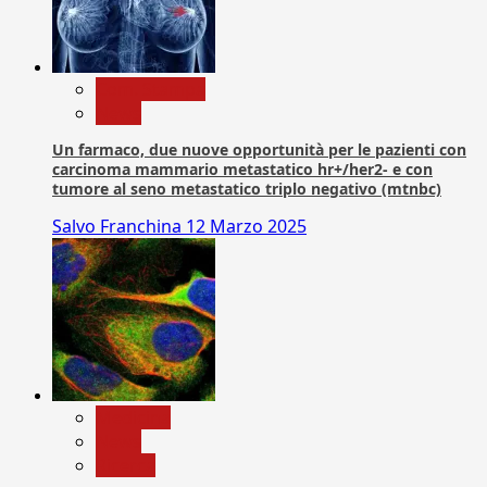
Com. Stampa
News
Un farmaco, due nuove opportunità per le pazienti con
carcinoma mammario metastatico hr+/her2- e con
tumore al seno metastatico triplo negativo (mtnbc)
Salvo Franchina
12 Marzo 2025
Medicina
News
Ricerca