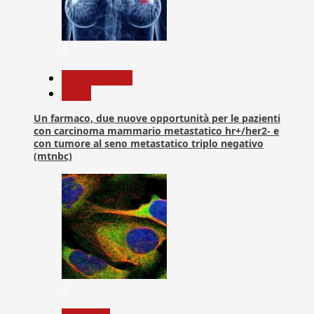
3
Com. Stampa
News
Un farmaco, due nuove opportunità per le pazienti
con carcinoma mammario metastatico hr+/her2- e
con tumore al seno metastatico triplo negativo
(mtnbc)
4