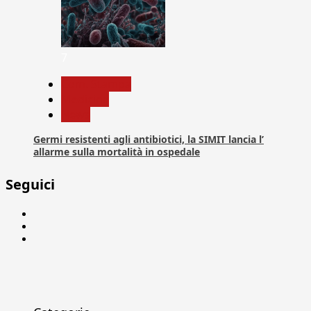
7
Com. Stampa
Medicina
News
Germi resistenti agli antibiotici, la SIMIT lancia l’
allarme sulla mortalità in ospedale
Seguici
Facebook
Linkedin
X