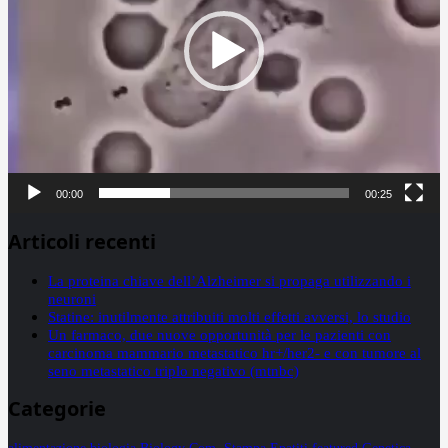
00:00
00:25
Articoli recenti
La proteina chiave dell’Alzheimer si propaga utilizzando i
neuroni
Statine: inutilmente attribuiti molti effetti avversi, lo studio
Un farmaco, due nuove opportunità per le pazienti con
carcinoma mammario metastatico hr+/her2- e con tumore al
seno metastatico triplo negativo (mtnbc)
Categorie