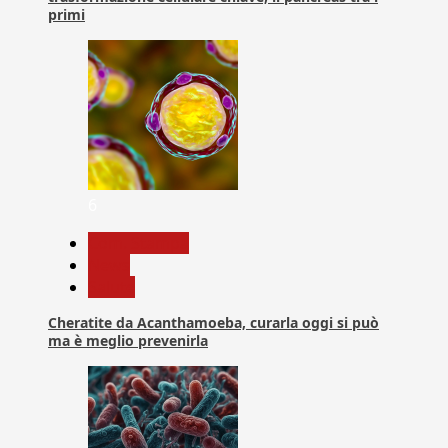
primi
6
Com. Stampa
News
Salute
Cheratite da Acanthamoeba, curarla oggi si può
ma è meglio prevenirla