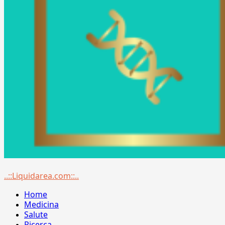
Menu
..::Liquidarea.com::..
principale
Home
Medicina
Salute
Ricerca