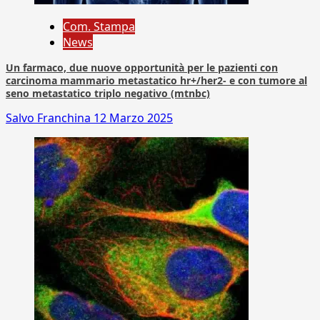
Com. Stampa
News
Un farmaco, due nuove opportunità per le pazienti con
carcinoma mammario metastatico hr+/her2- e con tumore al
seno metastatico triplo negativo (mtnbc)
Salvo Franchina
12 Marzo 2025