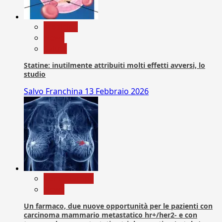
Medicina
News
Salute
Statine: inutilmente attribuiti molti effetti avversi, lo
studio
Salvo Franchina
13 Febbraio 2026
Com. Stampa
News
Un farmaco, due nuove opportunità per le pazienti con
carcinoma mammario metastatico hr+/her2- e con