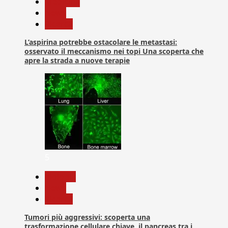
Medicina
News
Ricerca
L’aspirina potrebbe ostacolare le metastasi:
osservato il meccanismo nei topi Una scoperta che
apre la strada a nuove terapie
5
biologia
News
Ricerca
Tumori più aggressivi: scoperta una
trasformazione cellulare chiave, il pancreas tra i