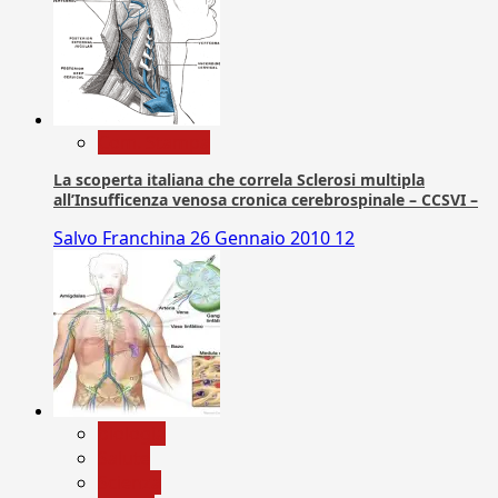
Com. Stampa
La scoperta italiana che correla Sclerosi multipla
all’Insufficenza venosa cronica cerebrospinale – CCSVI –
Salvo Franchina
26 Gennaio 2010
12
biologia
Salute
Scienza