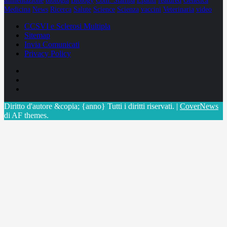
alimentazione
biologia
Biology
Com. Stampa
Epatiti
featured
Genetica
Medicina
News
Ricerca
Salute
Science
Scienza
vaccini
Veterinaria
video
CCSVI e Sclerosi Multipla
Sitemap
Invia Comunicati
Privacy Policy
Facebook
Linkedin
X
Diritto d'autore &copia; {anno} Tutti i diritti riservati.
|
CoverNews
di AF themes.