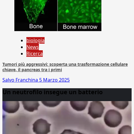
biologia
News
Ricerca
Tumori più aggressivi: scoperta una trasformazione cellulare
chiave, il pancreas tra i primi
Salvo Franchina
5 Marzo 2025
Un neutrofilo insegue un batterio
Video
Player