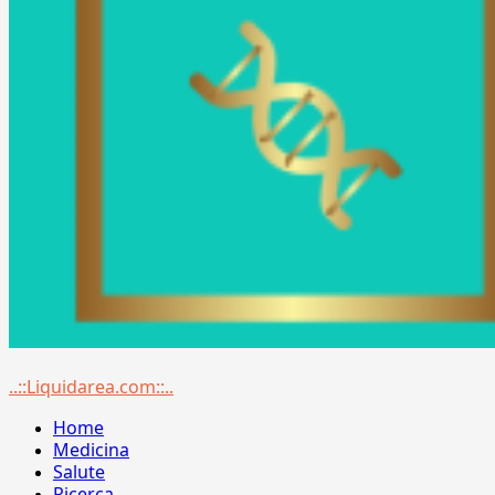
Menu
..::Liquidarea.com::..
principale
Home
Medicina
Salute
Ricerca