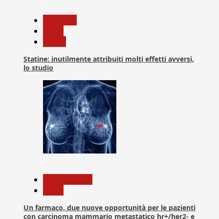
2
Medicina
News
Salute
Statine: inutilmente attribuiti molti effetti avversi,
lo studio
3
Com. Stampa
News
Un farmaco, due nuove opportunità per le pazienti
con carcinoma mammario metastatico hr+/her2- e