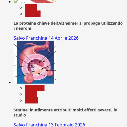
News
Ricerca
La proteina chiave dell’Alzheimer si propaga utilizzando
i neuroni
Salvo Franchina
14 Aprile 2026
Medicina
News
Salute
Statine: inutilmente attribuiti molti effetti avversi, lo
studio
Salvo Franchina
13 Febbraio 2026