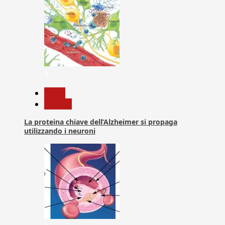
1
News
Ricerca
La proteina chiave dell’Alzheimer si propaga
utilizzando i neuroni