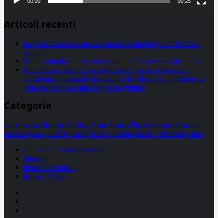
00:00
00:25
Articoli recenti
La proteina chiave dell’Alzheimer si propaga utilizzando i
neuroni
Statine: inutilmente attribuiti molti effetti avversi, lo studio
Un farmaco, due nuove opportunità per le pazienti con
carcinoma mammario metastatico hr+/her2- e con tumore al
seno metastatico triplo negativo (mtnbc)
Categorie
alimentazione
biologia
Biology
Com. Stampa
Epatiti
featured
Genetica
Medicina
News
Ricerca
Salute
Science
Scienza
vaccini
Veterinaria
video
CCSVI e Sclerosi Multipla
Sitemap
Invia Comunicati
Privacy Policy
Facebook
Linkedin
X