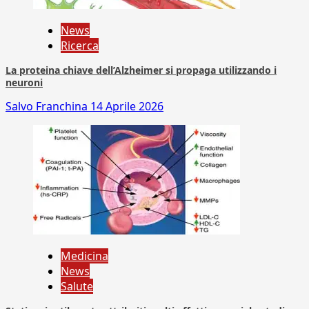
News
Ricerca
La proteina chiave dell’Alzheimer si propaga utilizzando i
neuroni
Salvo Franchina
14 Aprile 2026
Medicina
News
Salute