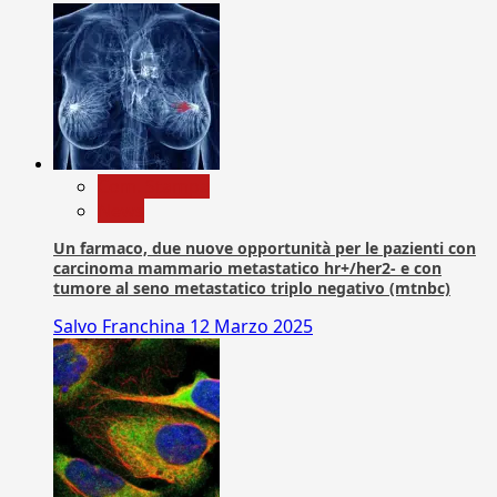
Com. Stampa
News
Un farmaco, due nuove opportunità per le pazienti con
carcinoma mammario metastatico hr+/her2- e con
tumore al seno metastatico triplo negativo (mtnbc)
Salvo Franchina
12 Marzo 2025