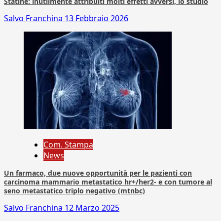
Statine: inutilmente attribuiti molti effetti avversi, lo studio
Salvo Franchina
13 Febbraio 2026
Com. Stampa
News
Un farmaco, due nuove opportunità per le pazienti con
carcinoma mammario metastatico hr+/her2- e con tumore al
seno metastatico triplo negativo (mtnbc)
Salvo Franchina
12 Marzo 2025