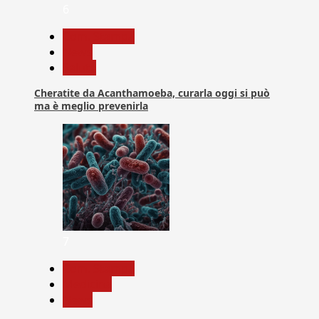
6
Com. Stampa
News
Salute
Cheratite da Acanthamoeba, curarla oggi si può
ma è meglio prevenirla
7
Com. Stampa
Medicina
News