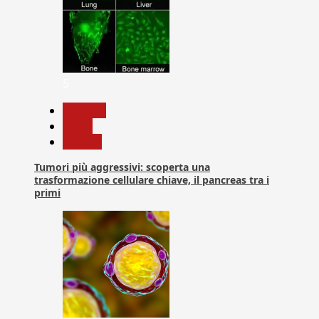
5
biologia
News
Ricerca
Tumori più aggressivi: scoperta una
trasformazione cellulare chiave, il pancreas tra i
primi