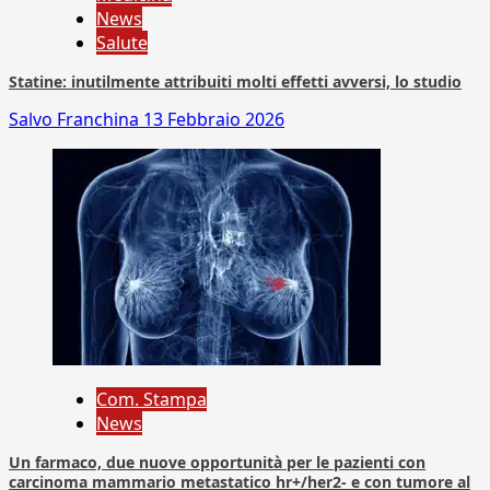
News
Salute
Statine: inutilmente attribuiti molti effetti avversi, lo studio
Salvo Franchina
13 Febbraio 2026
Com. Stampa
News
Un farmaco, due nuove opportunità per le pazienti con
carcinoma mammario metastatico hr+/her2- e con tumore al