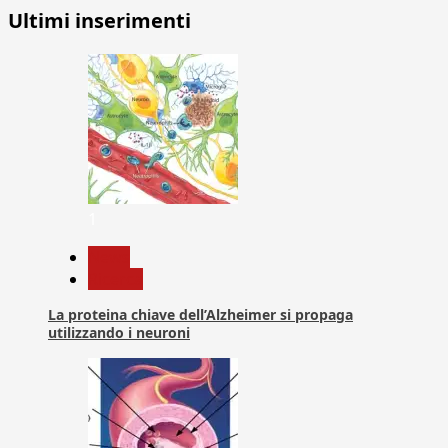
degli
Ultimi inserimenti
articoli
1
News
Ricerca
La proteina chiave dell’Alzheimer si propaga
utilizzando i neuroni