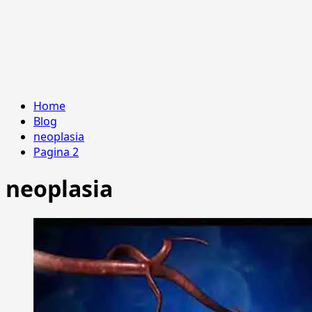
Home
Blog
neoplasia
Pagina 2
neoplasia