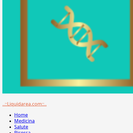
Menu
..::Liquidarea.com::..
principale
Home
Medicina
Salute
Ricerca