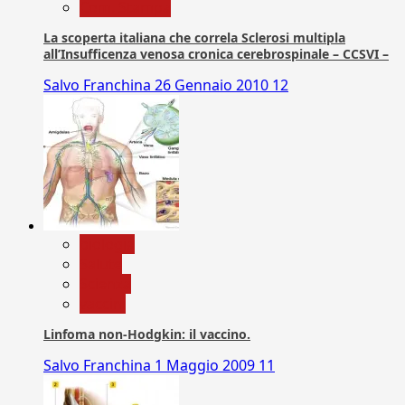
Com. Stampa
La scoperta italiana che correla Sclerosi multipla
all’Insufficenza venosa cronica cerebrospinale – CCSVI –
Salvo Franchina
26 Gennaio 2010
12
biologia
Salute
Scienza
vaccini
Linfoma non-Hodgkin: il vaccino.
Salvo Franchina
1 Maggio 2009
11