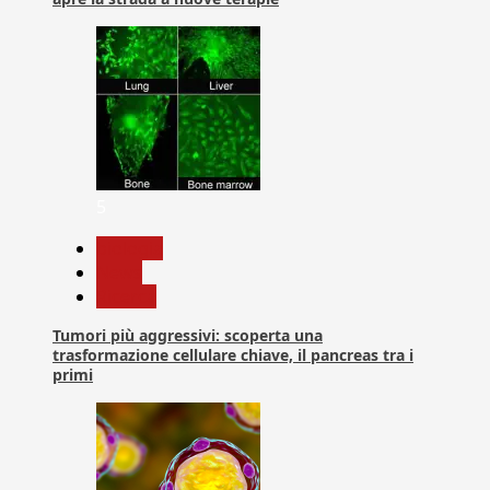
5
biologia
News
Ricerca
Tumori più aggressivi: scoperta una
trasformazione cellulare chiave, il pancreas tra i
primi