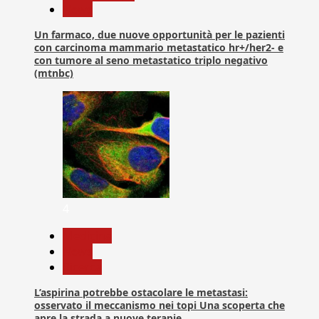
News
Un farmaco, due nuove opportunità per le pazienti
con carcinoma mammario metastatico hr+/her2- e
con tumore al seno metastatico triplo negativo
(mtnbc)
4
Medicina
News
Ricerca
L’aspirina potrebbe ostacolare le metastasi:
osservato il meccanismo nei topi Una scoperta che
apre la strada a nuove terapie