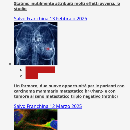
Statine: inutilmente attribuiti molti effetti avversi, lo
studio
Salvo Franchina
13 Febbraio 2026
Com. Stampa
News
Un farmaco, due nuove opportunità per le pazienti con
carcinoma mammario metastatico hr+/her2- e con
tumore al seno metastatico triplo negativo (mtnbc)
Salvo Franchina
12 Marzo 2025