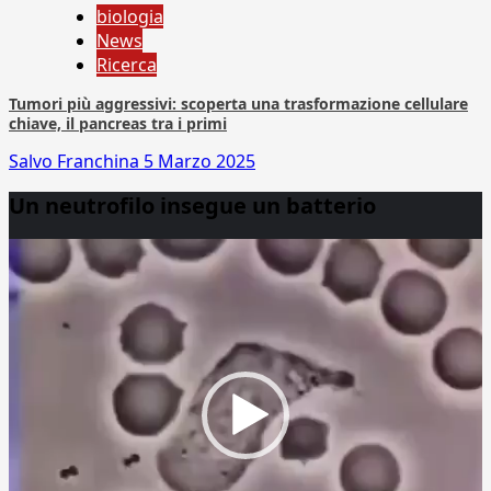
biologia
News
Ricerca
Tumori più aggressivi: scoperta una trasformazione cellulare
chiave, il pancreas tra i primi
Salvo Franchina
5 Marzo 2025
Un neutrofilo insegue un batterio
Video
Player