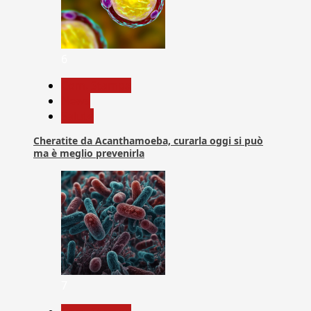
6
Com. Stampa
News
Salute
Cheratite da Acanthamoeba, curarla oggi si può
ma è meglio prevenirla
7