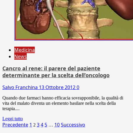
Medicina
News
Cancro al rene: il parere del paziente
determinante per la scelta dell’oncologo
Salvo Franchina
13 Ottobre 2012
0
Quando due farmaci hanno efficacia sovrapponibile, la qualità di
vita del malato diventa un elemento basilare nella scelta della
terapia....
Leggi tutto
Paginazione
Precedente
1
3
4
5
10
Successivo
2
…