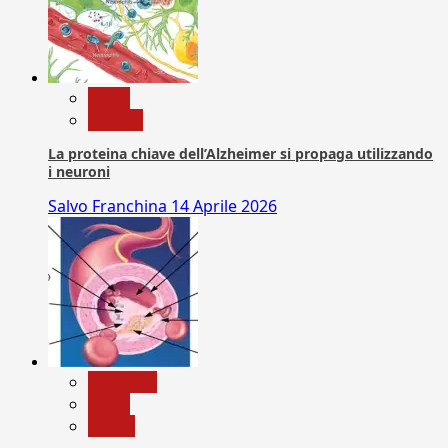
News
Ricerca
La proteina chiave dell’Alzheimer si propaga utilizzando
i neuroni
Salvo Franchina
14 Aprile 2026
Medicina
News
Salute