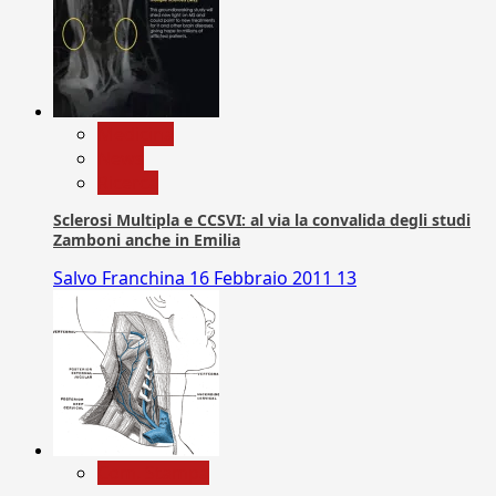
Medicina
News
Ricerca
Sclerosi Multipla e CCSVI: al via la convalida degli studi
Zamboni anche in Emilia
Salvo Franchina
16 Febbraio 2011
13
Com. Stampa