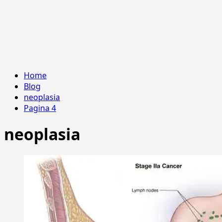
Home
Blog
neoplasia
Pagina 4
neoplasia