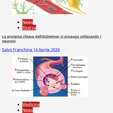
News
Ricerca
La proteina chiave dell’Alzheimer si propaga utilizzando i
neuroni
Salvo Franchina
14 Aprile 2026
Medicina
News