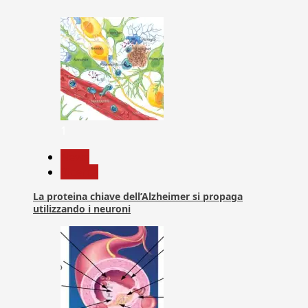
articoli
1
News
Ricerca
La proteina chiave dell’Alzheimer si propaga
utilizzando i neuroni