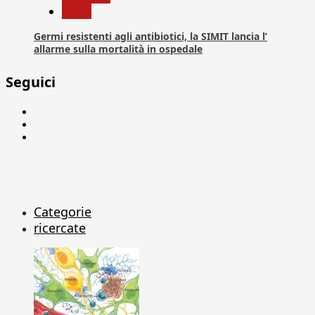
News
Germi resistenti agli antibiotici, la SIMIT lancia l’
allarme sulla mortalità in ospedale
Seguici
Facebook
Linkedin
X
Categorie
ricercate