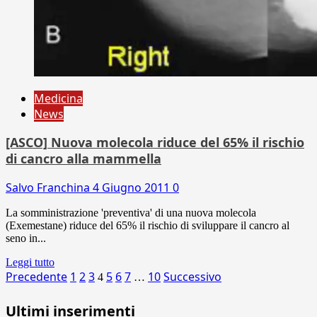
Medicina
News
[ASCO] Nuova molecola riduce del 65% il rischio
di cancro alla mammella
Salvo Franchina
4 Giugno 2011
0
La somministrazione 'preventiva' di una nuova molecola
(Exemestane) riduce del 65% il rischio di sviluppare il cancro al
seno in...
Leggi tutto
Paginazione
Precedente
1
2
3
5
6
7
10
Successivo
4
…
degli
Ultimi inserimenti