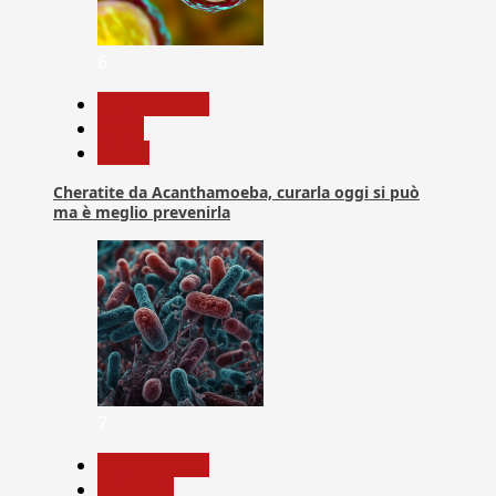
6
Com. Stampa
News
Salute
Cheratite da Acanthamoeba, curarla oggi si può
ma è meglio prevenirla
7
Com. Stampa
Medicina