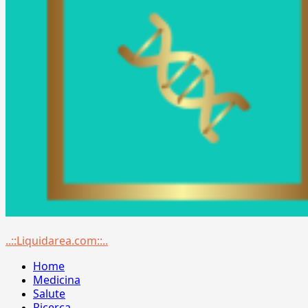
Menu
..::Liquidarea.com::..
principale
Home
Medicina
Salute
Ricerca