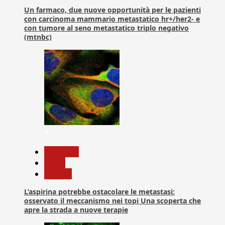
Un farmaco, due nuove opportunità per le pazienti
con carcinoma mammario metastatico hr+/her2- e
con tumore al seno metastatico triplo negativo
(mtnbc)
4
Medicina
News
Ricerca
L’aspirina potrebbe ostacolare le metastasi:
osservato il meccanismo nei topi Una scoperta che
apre la strada a nuove terapie