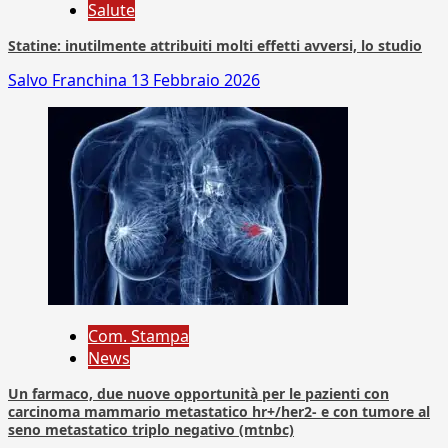
Salute
Statine: inutilmente attribuiti molti effetti avversi, lo studio
Salvo Franchina
13 Febbraio 2026
Com. Stampa
News
Un farmaco, due nuove opportunità per le pazienti con
carcinoma mammario metastatico hr+/her2- e con tumore al
seno metastatico triplo negativo (mtnbc)