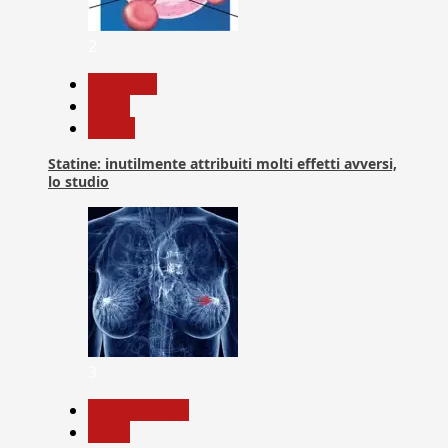
2
Medicina
News
Salute
Statine: inutilmente attribuiti molti effetti avversi,
lo studio
3
Com. Stampa
News