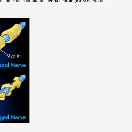
ritannici ha elaborato una teoria neurologica Scoperto un...