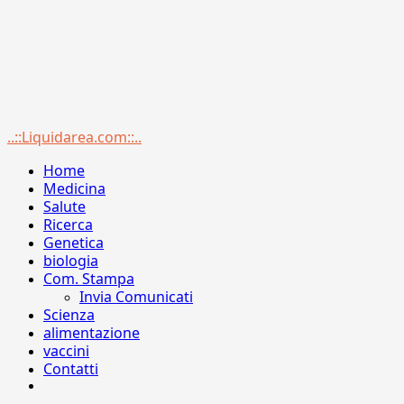
Menu
..::Liquidarea.com::..
principale
Home
Medicina
Salute
Ricerca
Genetica
biologia
Com. Stampa
Invia Comunicati
Scienza
alimentazione
vaccini
Contatti