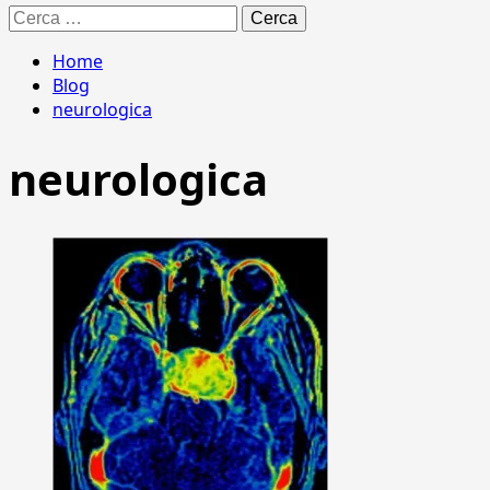
Ricerca
per:
Home
Blog
neurologica
neurologica