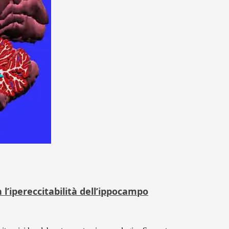
 l’ipereccitabilità dell’ippocampo