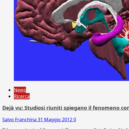
News
Ricerca
Dejà vu: Studiosi riuniti spiegano il fenomeno con
Salvo Franchina
31 Maggio 2012
0