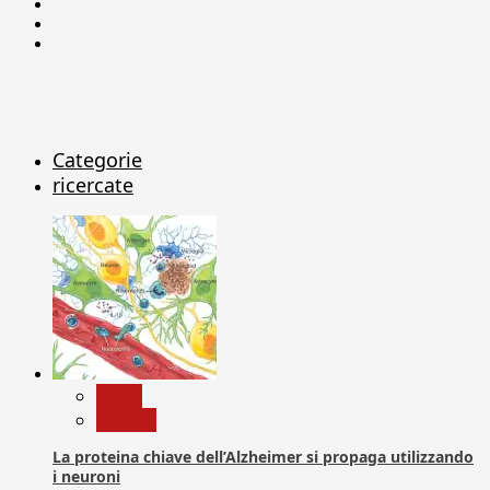
Facebook
Linkedin
X
Categorie
ricercate
News
Ricerca
La proteina chiave dell’Alzheimer si propaga utilizzando
i neuroni