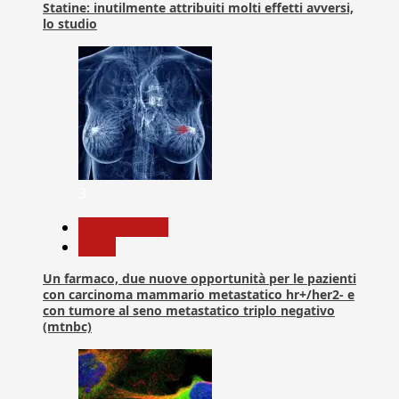
Statine: inutilmente attribuiti molti effetti avversi,
lo studio
3
Com. Stampa
News
Un farmaco, due nuove opportunità per le pazienti
con carcinoma mammario metastatico hr+/her2- e
con tumore al seno metastatico triplo negativo
(mtnbc)