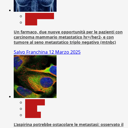
Com. Stampa
News
Un farmaco, due nuove opportunità per le pazienti con
carcinoma mammario metastatico hr+/her2- e con
tumore al seno metastatico triplo negativo (mtnbc)
Salvo Franchina
12 Marzo 2025
Medicina
News
Ricerca
L’aspirina potrebbe ostacolare le metastasi: osservato il