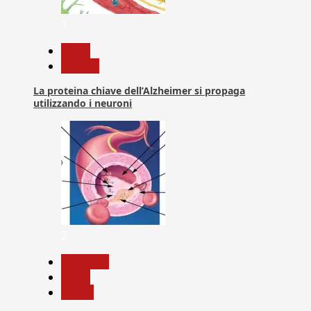
1
News
Ricerca
La proteina chiave dell’Alzheimer si propaga
utilizzando i neuroni
2
Medicina
News
Salute