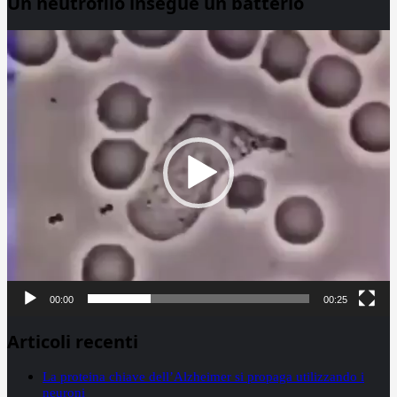
Un neutrofilo insegue un batterio
Video
Player
00:00
00:25
Articoli recenti
La proteina chiave dell’Alzheimer si propaga utilizzando i
neuroni