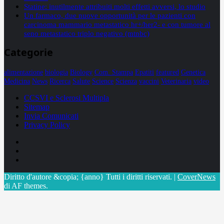
Statine: inutilmente attribuiti molti effetti avversi, lo studio
Un farmaco, due nuove opportunità per le pazienti con
carcinoma mammario metastatico hr+/her2- e con tumore al
seno metastatico triplo negativo (mtnbc)
Categorie
alimentazione
biologia
Biology
Com. Stampa
Epatiti
featured
Genetica
Medicina
News
Ricerca
Salute
Science
Scienza
vaccini
Veterinaria
video
CCSVI e Sclerosi Multipla
Sitemap
Invia Comunicati
Privacy Policy
Facebook
Linkedin
X
Diritto d'autore &copia; {anno} Tutti i diritti riservati.
|
CoverNews
di AF themes.