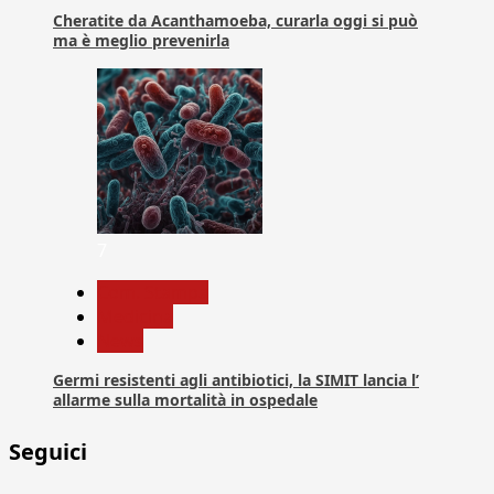
Cheratite da Acanthamoeba, curarla oggi si può
ma è meglio prevenirla
7
Com. Stampa
Medicina
News
Germi resistenti agli antibiotici, la SIMIT lancia l’
allarme sulla mortalità in ospedale
Seguici