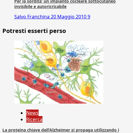
Per la sordita’ un impianto cocleare sottocutaneo
invisibile e autoricricabile
Salvo Franchina
20 Maggio 2010
9
Potresti esserti perso
News
Ricerca
La proteina chiave dell’Alzheimer si propaga utilizzando i