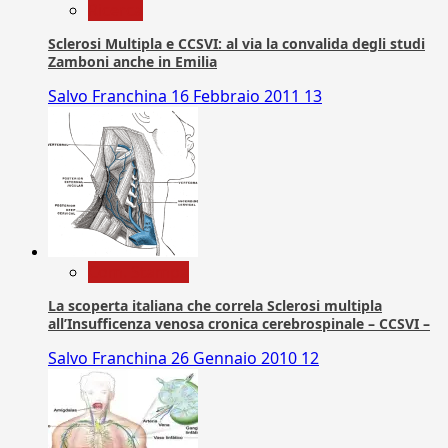
Ricerca
Sclerosi Multipla e CCSVI: al via la convalida degli studi
Zamboni anche in Emilia
Salvo Franchina
16 Febbraio 2011
13
Com. Stampa
La scoperta italiana che correla Sclerosi multipla
all’Insufficenza venosa cronica cerebrospinale – CCSVI –
Salvo Franchina
26 Gennaio 2010
12