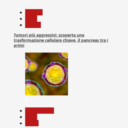
5
biologia
News
Ricerca
Tumori più aggressivi: scoperta una
trasformazione cellulare chiave, il pancreas tra i
primi
6
Com. Stampa
News
Salute