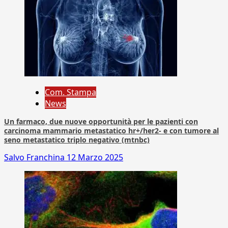
Com. Stampa
News
Un farmaco, due nuove opportunità per le pazienti con
carcinoma mammario metastatico hr+/her2- e con tumore al
seno metastatico triplo negativo (mtnbc)
Salvo Franchina
12 Marzo 2025