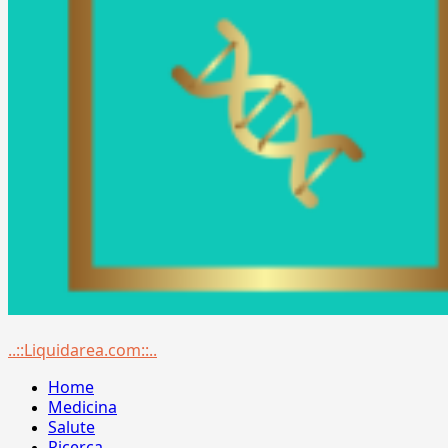
Menu
..::Liquidarea.com::..
principale
Home
Medicina
Salute
Ricerca