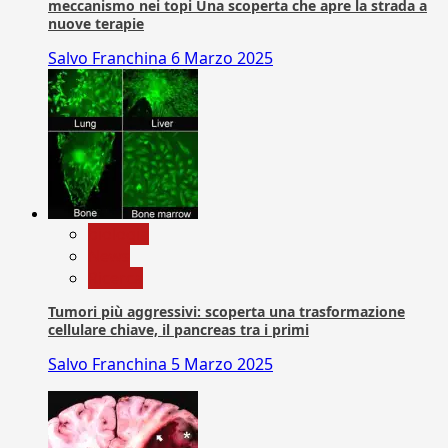
meccanismo nei topi Una scoperta che apre la strada a
nuove terapie
Salvo Franchina
6 Marzo 2025
biologia
News
Ricerca
Tumori più aggressivi: scoperta una trasformazione
cellulare chiave, il pancreas tra i primi
Salvo Franchina
5 Marzo 2025