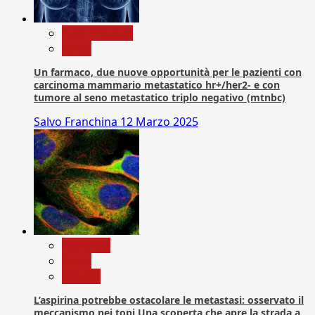
Com. Stampa
News
Un farmaco, due nuove opportunità per le pazienti con
carcinoma mammario metastatico hr+/her2- e con
tumore al seno metastatico triplo negativo (mtnbc)
Salvo Franchina
12 Marzo 2025
Medicina
News
Ricerca
L’aspirina potrebbe ostacolare le metastasi: osservato il
meccanismo nei topi Una scoperta che apre la strada a