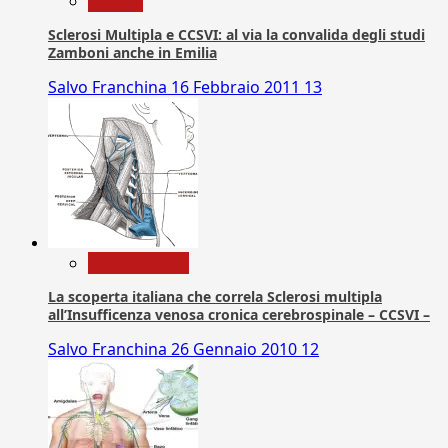
Ricerca
Sclerosi Multipla e CCSVI: al via la convalida degli studi
Zamboni anche in Emilia
Salvo Franchina
16 Febbraio 2011
13
Com. Stampa
La scoperta italiana che correla Sclerosi multipla
all’Insufficenza venosa cronica cerebrospinale – CCSVI –
Salvo Franchina
26 Gennaio 2010
12