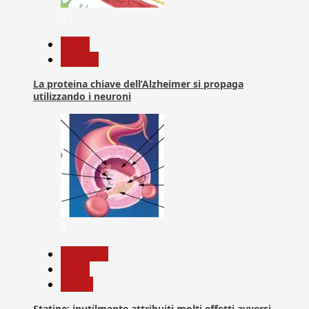
1
News
Ricerca
La proteina chiave dell’Alzheimer si propaga
utilizzando i neuroni
2
Medicina
News
Salute
Statine: inutilmente attribuiti molti effetti avversi,