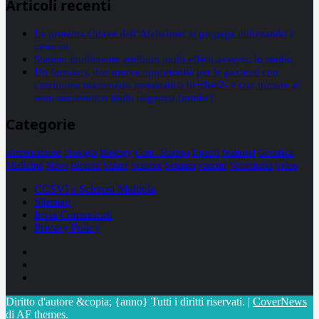
Articoli recenti
La proteina chiave dell’Alzheimer si propaga utilizzando i
neuroni
Statine: inutilmente attribuiti molti effetti avversi, lo studio
Un farmaco, due nuove opportunità per le pazienti con
carcinoma mammario metastatico hr+/her2- e con tumore al
seno metastatico triplo negativo (mtnbc)
Categorie
alimentazione
biologia
Biology
Com. Stampa
Epatiti
featured
Genetica
Medicina
News
Ricerca
Salute
Science
Scienza
vaccini
Veterinaria
video
CCSVI e Sclerosi Multipla
Sitemap
Invia Comunicati
Privacy Policy
Facebook
Linkedin
X
Diritto d'autore &copia; {anno} Tutti i diritti riservati.
|
CoverNews
di AF themes.