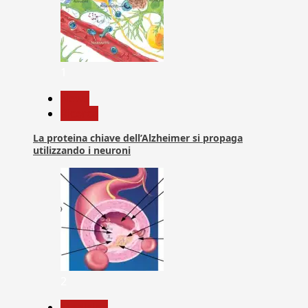
1
News
Ricerca
La proteina chiave dell’Alzheimer si propaga
utilizzando i neuroni
2
Medicina