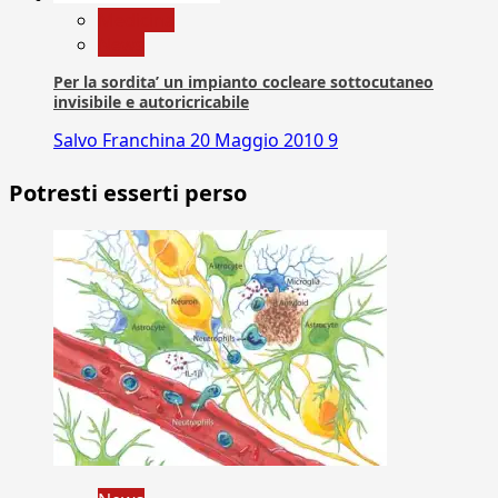
Medicina
News
Per la sordita’ un impianto cocleare sottocutaneo
invisibile e autoricricabile
Salvo Franchina
20 Maggio 2010
9
Potresti esserti perso