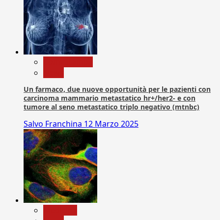
Com. Stampa
News
Un farmaco, due nuove opportunità per le pazienti con
carcinoma mammario metastatico hr+/her2- e con
tumore al seno metastatico triplo negativo (mtnbc)
Salvo Franchina
12 Marzo 2025
Medicina