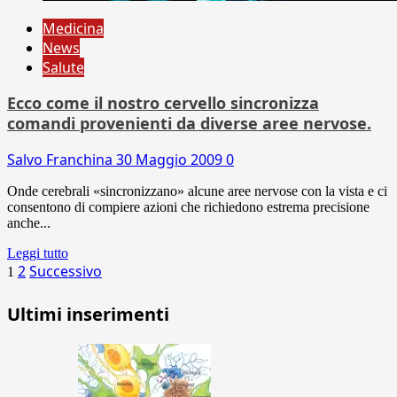
Medicina
News
Salute
Ecco come il nostro cervello sincronizza
comandi provenienti da diverse aree nervose.
Salvo Franchina
30 Maggio 2009
0
Onde cerebrali «sincronizzano» alcune aree nervose con la vista e ci
consentono di compiere azioni che richiedono estrema precisione
anche...
Leggi tutto
Paginazione
2
Successivo
1
degli
Ultimi inserimenti
articoli