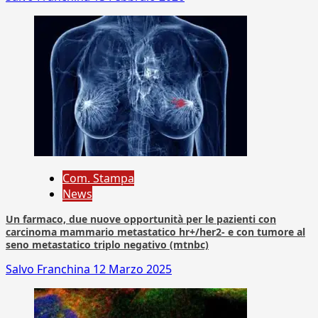
Com. Stampa
News
Un farmaco, due nuove opportunità per le pazienti con
carcinoma mammario metastatico hr+/her2- e con tumore al
seno metastatico triplo negativo (mtnbc)
Salvo Franchina
12 Marzo 2025