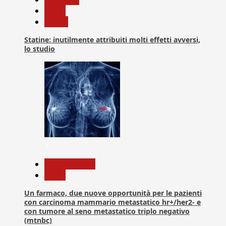
News
Salute
Statine: inutilmente attribuiti molti effetti avversi,
lo studio
3
Com. Stampa
News
Un farmaco, due nuove opportunità per le pazienti
con carcinoma mammario metastatico hr+/her2- e
con tumore al seno metastatico triplo negativo
(mtnbc)