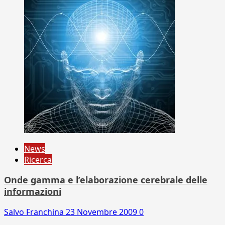
News
Ricerca
Onde gamma e l’elaborazione cerebrale delle
informazioni
Salvo Franchina
23 Novembre 2009
0