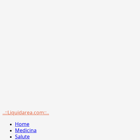
Menu
..::Liquidarea.com::..
principale
Home
Medicina
Salute