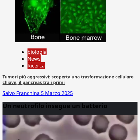
biologia
News
Ricerca
Tumori più aggressivi: scoperta una trasformazione cellulare
chiave, il pancreas tra i primi
Salvo Franchina
5 Marzo 2025
Un neutrofilo insegue un batterio
Video
Player