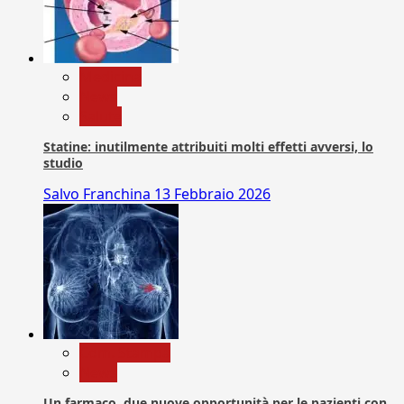
Medicina
News
Salute
Statine: inutilmente attribuiti molti effetti avversi, lo
studio
Salvo Franchina
13 Febbraio 2026
Com. Stampa
News
Un farmaco, due nuove opportunità per le pazienti con