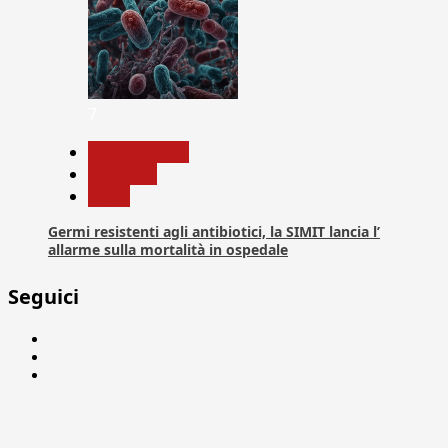
7
Com. Stampa
Medicina
News
Germi resistenti agli antibiotici, la SIMIT lancia l’
allarme sulla mortalità in ospedale
Seguici
Facebook
Linkedin
X