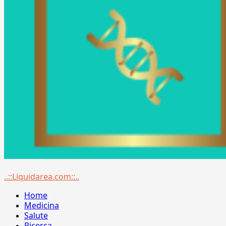
Menu
..::Liquidarea.com::..
principale
Home
Medicina
Salute
Ricerca