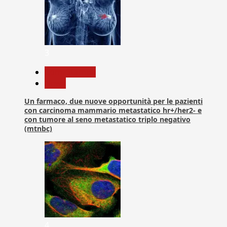
3
Com. Stampa
News
Un farmaco, due nuove opportunità per le pazienti
con carcinoma mammario metastatico hr+/her2- e
con tumore al seno metastatico triplo negativo
(mtnbc)
4