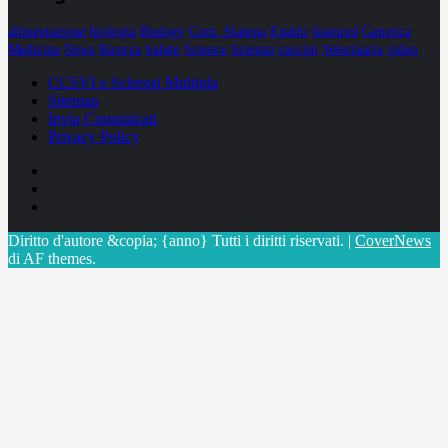
alimentazione
biologia
Biology
Com. Stampa
Epatiti
featured
Genetica
Medicina
News
Ricerca
Salute
Science
Scienza
vaccini
Veterinaria
video
CCSVI e Sclerosi Multipla
Sitemap
Invia Comunicati
Privacy Policy
Facebook
Linkedin
X
Diritto d'autore &copia; {anno} Tutti i diritti riservati.
|
CoverNews
di AF themes.