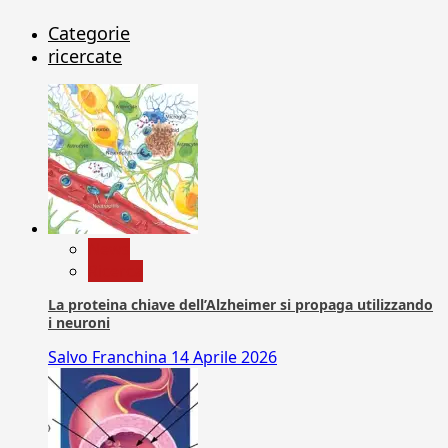
Categorie
ricercate
News
Ricerca
La proteina chiave dell’Alzheimer si propaga utilizzando
i neuroni
Salvo Franchina
14 Aprile 2026