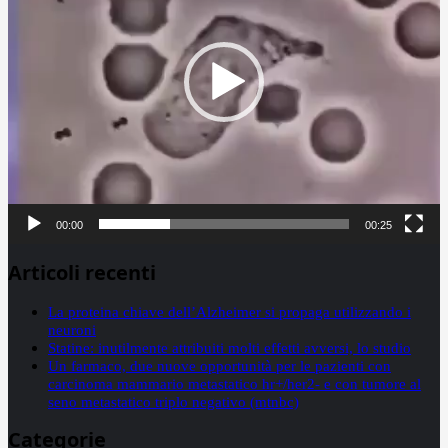
00:00
00:25
Articoli recenti
La proteina chiave dell’Alzheimer si propaga utilizzando i
neuroni
Statine: inutilmente attribuiti molti effetti avversi, lo studio
Un farmaco, due nuove opportunità per le pazienti con
carcinoma mammario metastatico hr+/her2- e con tumore al
seno metastatico triplo negativo (mtnbc)
Categorie