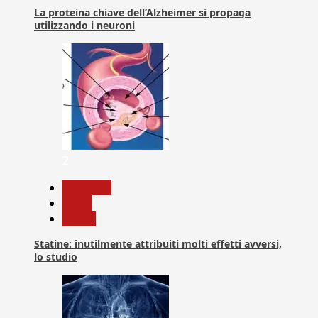
La proteina chiave dell’Alzheimer si propaga
utilizzando i neuroni
2
Medicina
News
Salute
Statine: inutilmente attribuiti molti effetti avversi,
lo studio