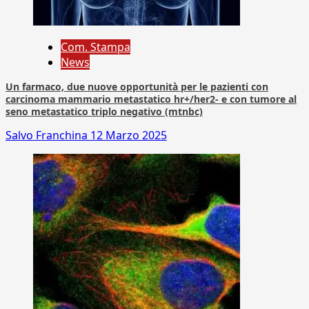
Com. Stampa
News
Un farmaco, due nuove opportunità per le pazienti con
carcinoma mammario metastatico hr+/her2- e con tumore al
seno metastatico triplo negativo (mtnbc)
Salvo Franchina
12 Marzo 2025