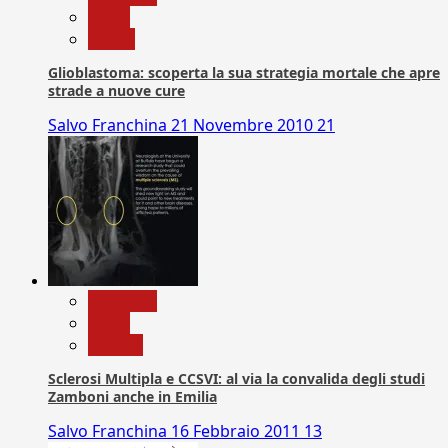
News
Salute
Glioblastoma: scoperta la sua strategia mortale che apre
strade a nuove cure
Salvo Franchina
21 Novembre 2010
21
Medicina
News
Ricerca
Sclerosi Multipla e CCSVI: al via la convalida degli studi
Zamboni anche in Emilia
Salvo Franchina
16 Febbraio 2011
13