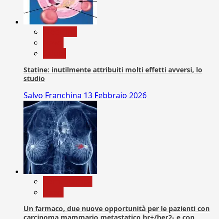
Medicina
News
Salute
Statine: inutilmente attribuiti molti effetti avversi, lo
studio
Salvo Franchina
13 Febbraio 2026
Com. Stampa
News
Un farmaco, due nuove opportunità per le pazienti con
carcinoma mammario metastatico hr+/her2- e con