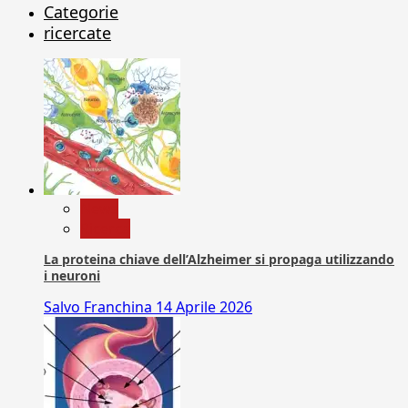
Categorie
ricercate
News
Ricerca
La proteina chiave dell’Alzheimer si propaga utilizzando
i neuroni
Salvo Franchina
14 Aprile 2026