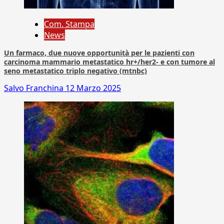
Com. Stampa
News
Un farmaco, due nuove opportunità per le pazienti con
carcinoma mammario metastatico hr+/her2- e con tumore al
seno metastatico triplo negativo (mtnbc)
Salvo Franchina
12 Marzo 2025