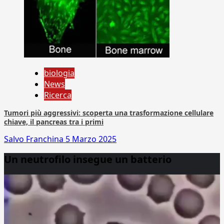
biologia
News
Ricerca
Tumori più aggressivi: scoperta una trasformazione cellulare
chiave, il pancreas tra i primi
Salvo Franchina
5 Marzo 2025
Un neutrofilo insegue un batterio
Video
Player