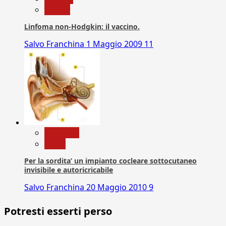
vaccini
Linfoma non-Hodgkin: il vaccino.
Salvo Franchina
1 Maggio 2009
11
Medicina
News
Per la sordita’ un impianto cocleare sottocutaneo
invisibile e autoricricabile
Salvo Franchina
20 Maggio 2010
9
Potresti esserti perso