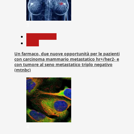
3
Com. Stampa
News
Un farmaco, due nuove opportunità per le pazienti
con carcinoma mammario metastatico hr+/her2- e
con tumore al seno metastatico triplo negativo
(mtnbc)
4