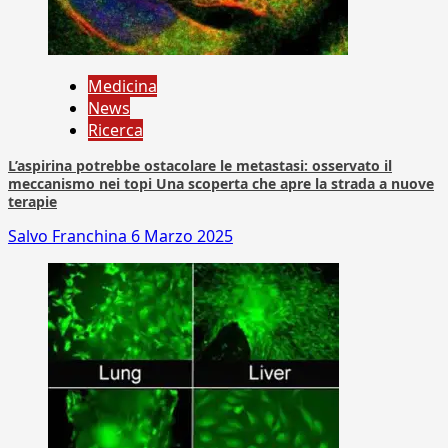
Medicina
News
Ricerca
L’aspirina potrebbe ostacolare le metastasi: osservato il
meccanismo nei topi Una scoperta che apre la strada a nuove
terapie
Salvo Franchina
6 Marzo 2025