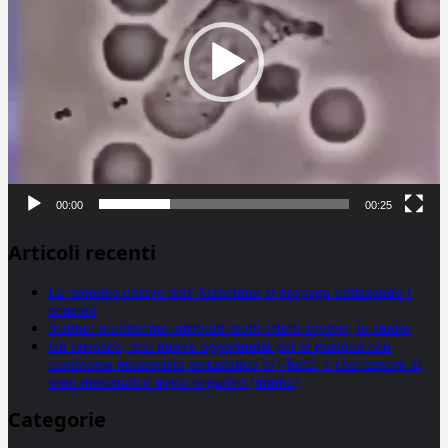
00:00
00:25
Articoli recenti
La proteina chiave dell’Alzheimer si propaga utilizzando i
neuroni
Statine: inutilmente attribuiti molti effetti avversi, lo studio
Un farmaco, due nuove opportunità per le pazienti con
carcinoma mammario metastatico hr+/her2- e con tumore al
seno metastatico triplo negativo (mtnbc)
Categorie