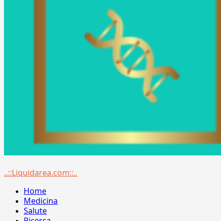
Menu
..::Liquidarea.com::..
principale
Home
Medicina
Salute
Ricerca