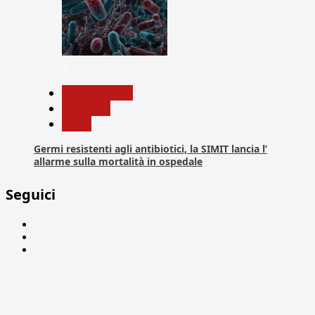
7
Com. Stampa
Medicina
News
Germi resistenti agli antibiotici, la SIMIT lancia l’
allarme sulla mortalità in ospedale
Seguici
Facebook
Linkedin
X