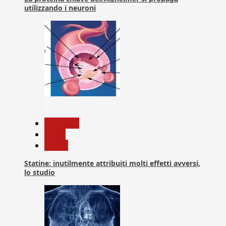
utilizzando i neuroni
2
Medicina
News
Salute
Statine: inutilmente attribuiti molti effetti avversi,
lo studio