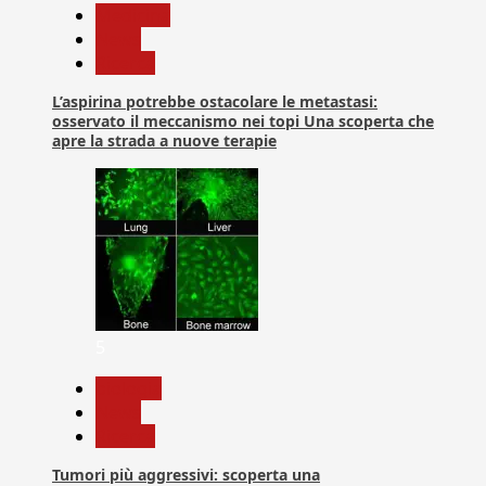
Medicina
News
Ricerca
L’aspirina potrebbe ostacolare le metastasi:
osservato il meccanismo nei topi Una scoperta che
apre la strada a nuove terapie
5
biologia
News
Ricerca
Tumori più aggressivi: scoperta una