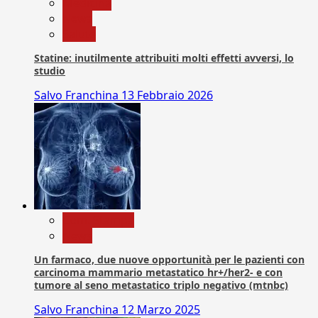
Medicina
News
Salute
Statine: inutilmente attribuiti molti effetti avversi, lo
studio
Salvo Franchina
13 Febbraio 2026
Com. Stampa
News
Un farmaco, due nuove opportunità per le pazienti con
carcinoma mammario metastatico hr+/her2- e con
tumore al seno metastatico triplo negativo (mtnbc)
Salvo Franchina
12 Marzo 2025