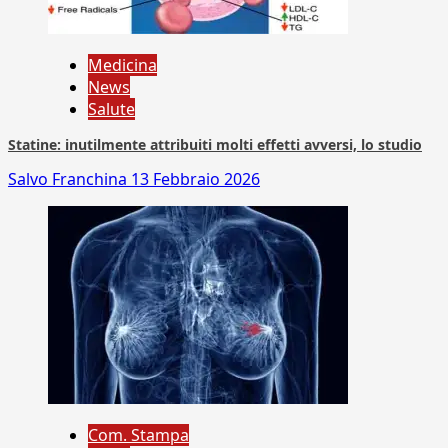
Medicina
News
Salute
Statine: inutilmente attribuiti molti effetti avversi, lo studio
Salvo Franchina
13 Febbraio 2026
Com. Stampa