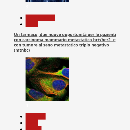
3
Com. Stampa
News
Un farmaco, due nuove opportunità per le pazienti
con carcinoma mammario metastatico hr+/her2- e
con tumore al seno metastatico triplo negativo
(mtnbc)
4
Medicina
News
Ricerca