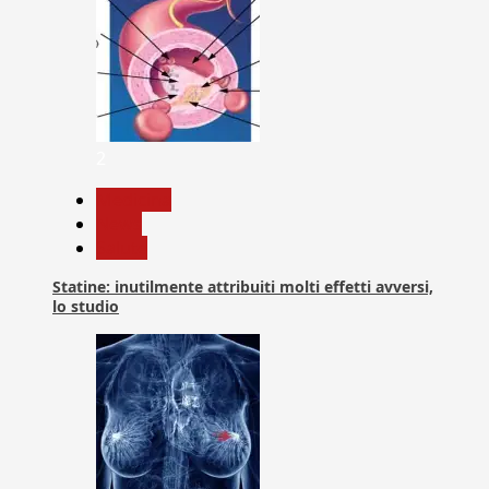
2
Medicina
News
Salute
Statine: inutilmente attribuiti molti effetti avversi,
lo studio