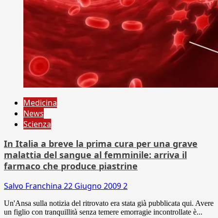
Medicina
News
Scienza
In Italia a breve la prima cura per una grave
malattia del sangue al femminile: arriva il
farmaco che produce piastrine
Salvo Franchina
22 Giugno 2009
2
Un'Ansa sulla notizia del ritrovato era stata già pubblicata qui. Avere
un figlio con tranquillità senza temere emorragie incontrollate è...