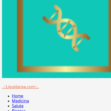
Menu
..::Liquidarea.com::..
principale
Home
Medicina
Salute
Ricerca