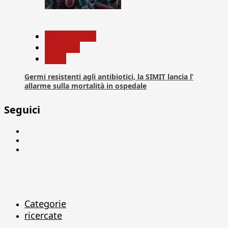
7
Com. Stampa
Medicina
News
Germi resistenti agli antibiotici, la SIMIT lancia l’
allarme sulla mortalità in ospedale
Seguici
Facebook
Linkedin
X
Categorie
ricercate