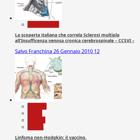
Com. Stampa
La scoperta italiana che correla Sclerosi multipla
all’Insufficenza venosa cronica cerebrospinale – CCSVI –
Salvo Franchina
26 Gennaio 2010
12
biologia
Salute
Scienza
vaccini
Linfoma non-Hodgkin: il vaccino.