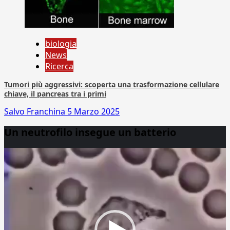
biologia
News
Ricerca
Tumori più aggressivi: scoperta una trasformazione cellulare
chiave, il pancreas tra i primi
Salvo Franchina
5 Marzo 2025
Un neutrofilo insegue un batterio
Video
Player