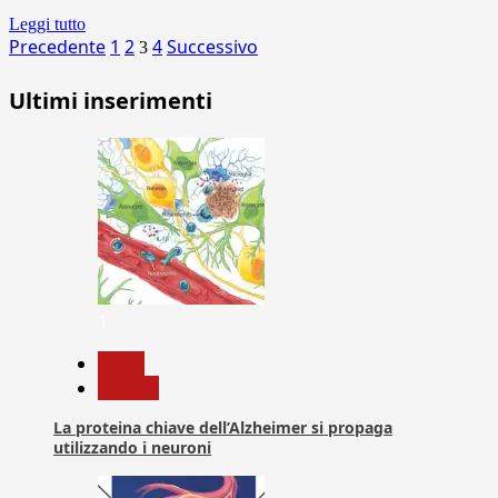
Leggi tutto
Paginazione
Precedente
1
2
4
Successivo
3
degli
Ultimi inserimenti
articoli
1
News
Ricerca
La proteina chiave dell’Alzheimer si propaga
utilizzando i neuroni