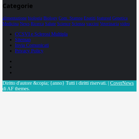
Categorie
alimentazione
biologia
Biology
Com. Stampa
Epatiti
featured
Genetica
Medicina
News
Ricerca
Salute
Science
Scienza
vaccini
Veterinaria
video
CCSVI e Sclerosi Multipla
Sitemap
Invia Comunicati
Privacy Policy
Facebook
Linkedin
X
Diritto d'autore &copia; {anno} Tutti i diritti riservati.
|
CoverNews
di AF themes.