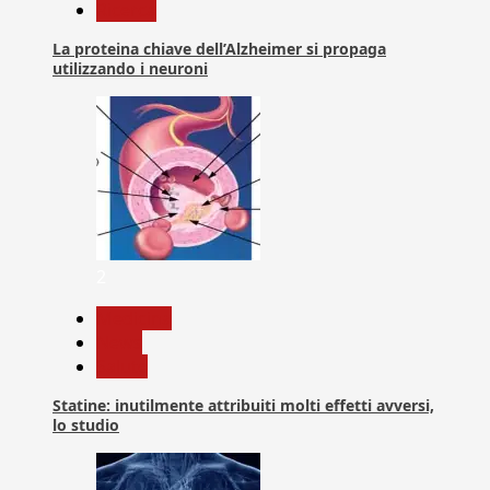
Ricerca
La proteina chiave dell’Alzheimer si propaga
utilizzando i neuroni
2
Medicina
News
Salute
Statine: inutilmente attribuiti molti effetti avversi,
lo studio