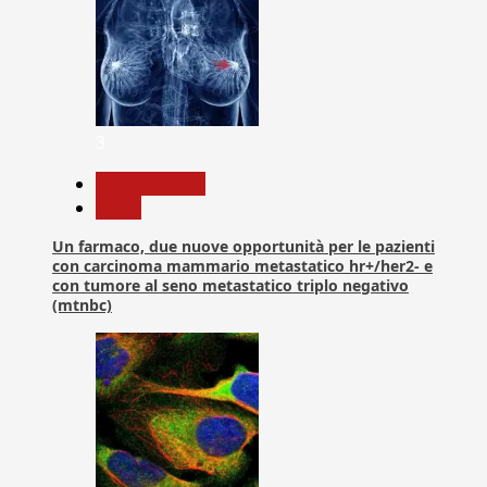
3
Com. Stampa
News
Un farmaco, due nuove opportunità per le pazienti
con carcinoma mammario metastatico hr+/her2- e
con tumore al seno metastatico triplo negativo
(mtnbc)