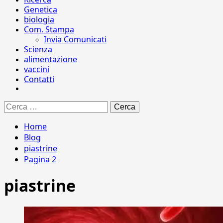
Genetica
biologia
Com. Stampa
Invia Comunicati
Scienza
alimentazione
vaccini
Contatti
Ricerca
per:
Home
Blog
piastrine
Pagina 2
piastrine