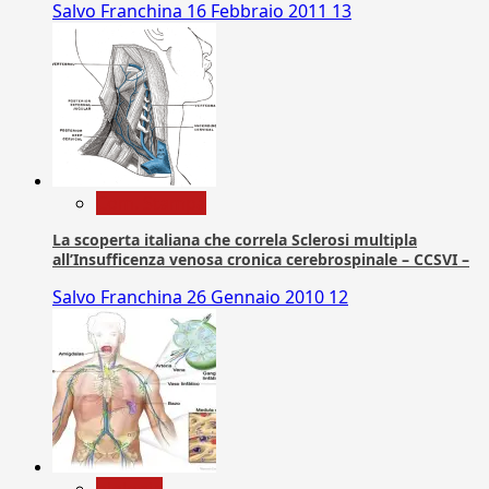
Salvo Franchina
16 Febbraio 2011
13
Com. Stampa
La scoperta italiana che correla Sclerosi multipla
all’Insufficenza venosa cronica cerebrospinale – CCSVI –
Salvo Franchina
26 Gennaio 2010
12
biologia