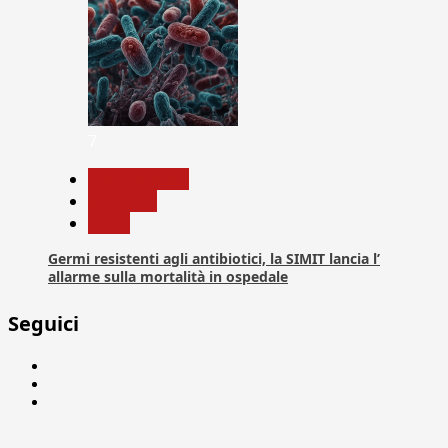
7
Com. Stampa
Medicina
News
Germi resistenti agli antibiotici, la SIMIT lancia l’
allarme sulla mortalità in ospedale
Seguici
Facebook
Linkedin
X