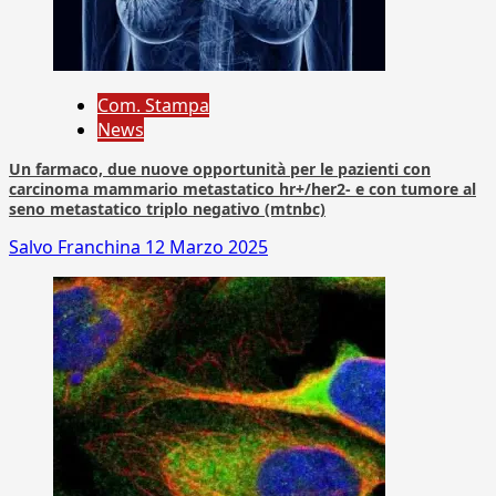
Com. Stampa
News
Un farmaco, due nuove opportunità per le pazienti con
carcinoma mammario metastatico hr+/her2- e con tumore al
seno metastatico triplo negativo (mtnbc)
Salvo Franchina
12 Marzo 2025