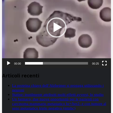
00:00
00:25
Articoli recenti
La proteina chiave dell’Alzheimer si propaga utilizzando i
neuroni
Statine: inutilmente attribuiti molti effetti avversi, lo studio
Un farmaco, due nuove opportunità per le pazienti con
carcinoma mammario metastatico hr+/her2- e con tumore al
seno metastatico triplo negativo (mtnbc)