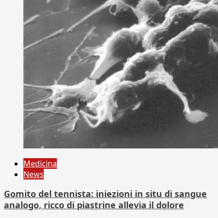
Medicina
News
Gomito del tennista: iniezioni in situ di sangue
analogo, ricco di piastrine allevia il dolore