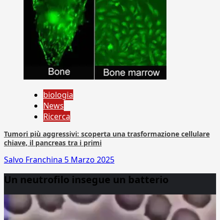
biologia
News
Ricerca
Tumori più aggressivi: scoperta una trasformazione cellulare
chiave, il pancreas tra i primi
Salvo Franchina
5 Marzo 2025
Un neutrofilo insegue un batterio
Video
Player