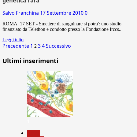
genetica rara
Salvo Franchina
17 Settembre 2010
0
ROMA, 17 SET - Smettere di sanguinare si potra': uno studio
finanziato da Telethon e condotto presso la Fondazione Irccs...
Leggi tutto
Paginazione
Precedente
1
3
4
Successivo
2
degli
Ultimi inserimenti
articoli
1
News