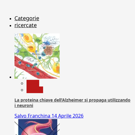
Categorie
ricercate
News
Ricerca
La proteina chiave dell’Alzheimer si propaga utilizzando
i neuroni
Salvo Franchina
14 Aprile 2026