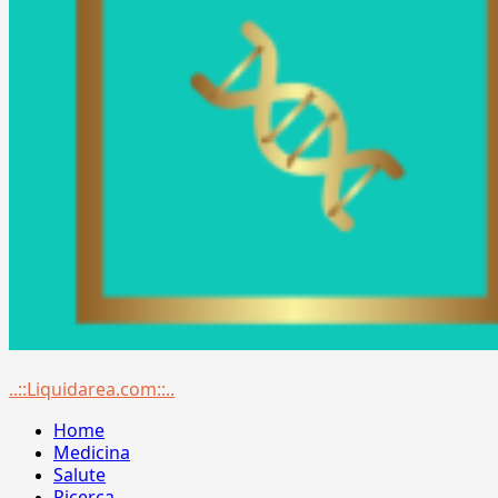
Menu
..::Liquidarea.com::..
principale
Home
Medicina
Salute
Ricerca