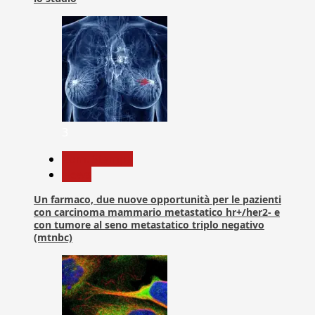
3
Com. Stampa
News
Un farmaco, due nuove opportunità per le pazienti
con carcinoma mammario metastatico hr+/her2- e
con tumore al seno metastatico triplo negativo
(mtnbc)