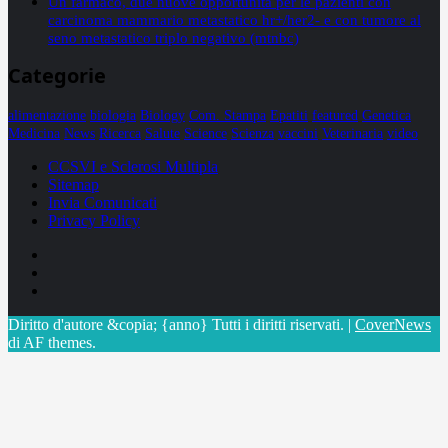
Un farmaco, due nuove opportunità per le pazienti con
carcinoma mammario metastatico hr+/her2- e con tumore al
seno metastatico triplo negativo (mtnbc)
Categorie
alimentazione
biologia
Biology
Com. Stampa
Epatiti
featured
Genetica
Medicina
News
Ricerca
Salute
Science
Scienza
vaccini
Veterinaria
video
CCSVI e Sclerosi Multipla
Sitemap
Invia Comunicati
Privacy Policy
Facebook
Linkedin
X
Diritto d'autore &copia; {anno} Tutti i diritti riservati.
|
CoverNews
di AF themes.