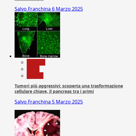
Salvo Franchina
6 Marzo 2025
biologia
News
Ricerca
Tumori più aggressivi: scoperta una trasformazione
cellulare chiave, il pancreas tra i primi
Salvo Franchina
5 Marzo 2025