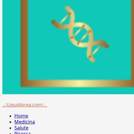
Menu
..::Liquidarea.com::..
principale
Home
Medicina
Salute
Ricerca