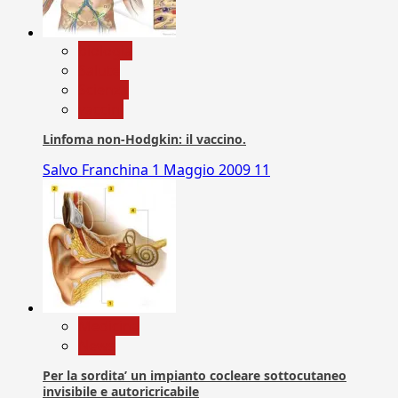
biologia
Salute
Scienza
vaccini
Linfoma non-Hodgkin: il vaccino.
Salvo Franchina
1 Maggio 2009
11
Medicina
News
Per la sordita’ un impianto cocleare sottocutaneo
invisibile e autoricricabile