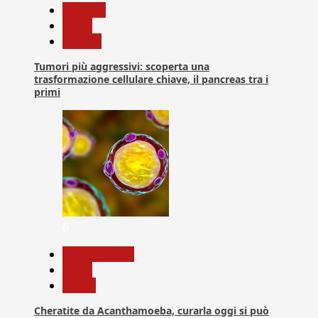
biologia
News
Ricerca
Tumori più aggressivi: scoperta una
trasformazione cellulare chiave, il pancreas tra i
primi
6
Com. Stampa
News
Salute
Cheratite da Acanthamoeba, curarla oggi si può