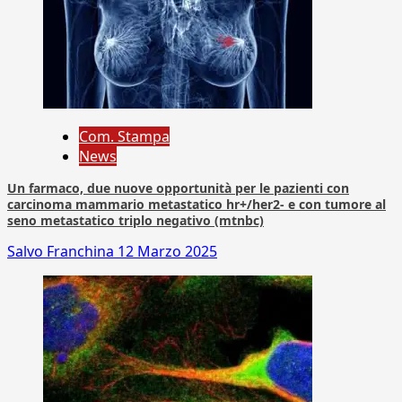
Com. Stampa
News
Un farmaco, due nuove opportunità per le pazienti con
carcinoma mammario metastatico hr+/her2- e con tumore al
seno metastatico triplo negativo (mtnbc)
Salvo Franchina
12 Marzo 2025