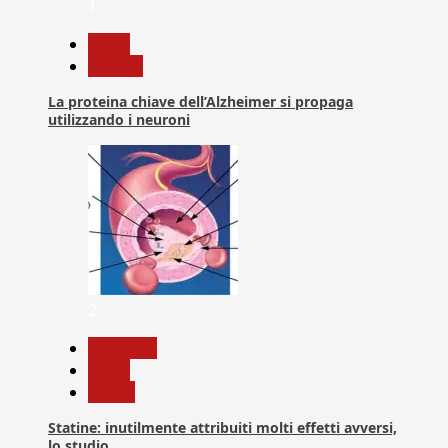
1
News
Ricerca
La proteina chiave dell’Alzheimer si propaga
utilizzando i neuroni
2
Medicina
News
Salute
Statine: inutilmente attribuiti molti effetti avversi,
lo studio