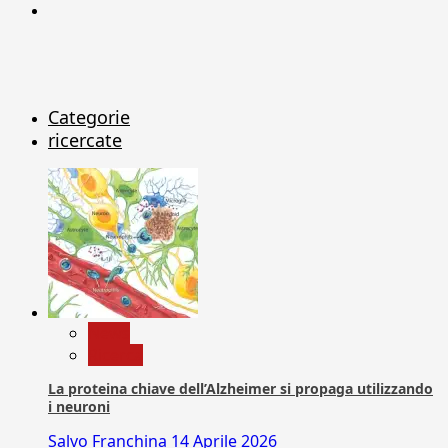
X
Categorie
ricercate
News
Ricerca
La proteina chiave dell’Alzheimer si propaga utilizzando
i neuroni
Salvo Franchina
14 Aprile 2026