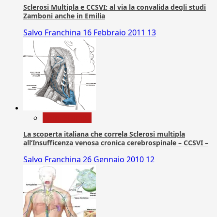
Sclerosi Multipla e CCSVI: al via la convalida degli studi
Zamboni anche in Emilia
Salvo Franchina
16 Febbraio 2011
13
Com. Stampa
La scoperta italiana che correla Sclerosi multipla
all’Insufficenza venosa cronica cerebrospinale – CCSVI –
Salvo Franchina
26 Gennaio 2010
12