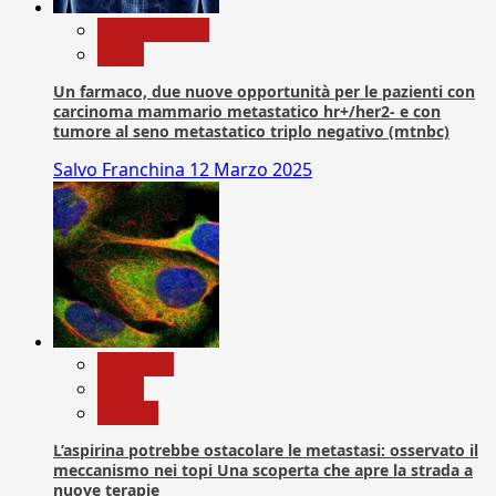
Com. Stampa
News
Un farmaco, due nuove opportunità per le pazienti con
carcinoma mammario metastatico hr+/her2- e con
tumore al seno metastatico triplo negativo (mtnbc)
Salvo Franchina
12 Marzo 2025
Medicina
News
Ricerca
L’aspirina potrebbe ostacolare le metastasi: osservato il
meccanismo nei topi Una scoperta che apre la strada a
nuove terapie