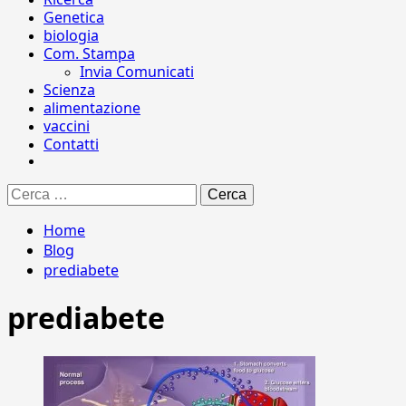
Genetica
biologia
Com. Stampa
Invia Comunicati
Scienza
alimentazione
vaccini
Contatti
Ricerca
per:
Home
Blog
prediabete
prediabete