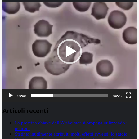
Video
Player
00:00
00:25
Articoli recenti
La proteina chiave dell’Alzheimer si propaga utilizzando i
neuroni
Statine: inutilmente attribuiti molti effetti avversi, lo studio