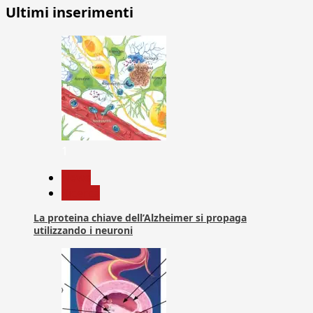
degli
Ultimi inserimenti
articoli
1
News
Ricerca
La proteina chiave dell’Alzheimer si propaga
utilizzando i neuroni