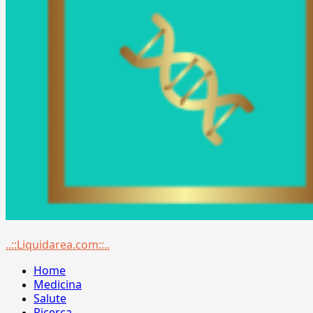
Menu
..::Liquidarea.com::..
principale
Home
Medicina
Salute
Ricerca