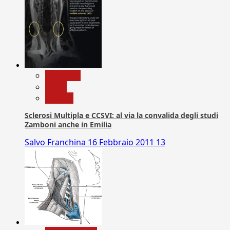
Medicina
News
Ricerca
Sclerosi Multipla e CCSVI: al via la convalida degli studi
Zamboni anche in Emilia
Salvo Franchina
16 Febbraio 2011
13