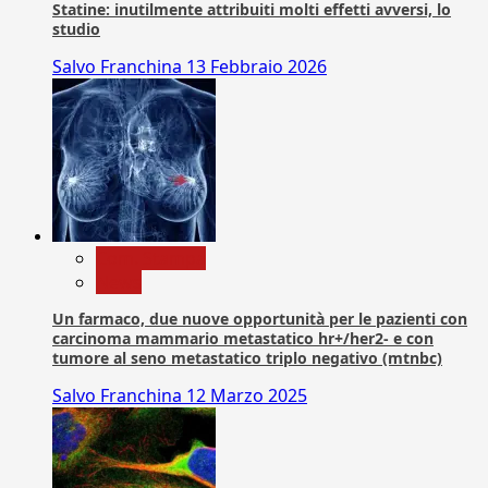
Statine: inutilmente attribuiti molti effetti avversi, lo
studio
Salvo Franchina
13 Febbraio 2026
Com. Stampa
News
Un farmaco, due nuove opportunità per le pazienti con
carcinoma mammario metastatico hr+/her2- e con
tumore al seno metastatico triplo negativo (mtnbc)
Salvo Franchina
12 Marzo 2025