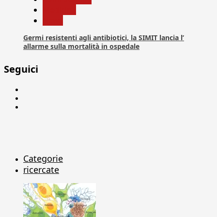
Medicina
News
Germi resistenti agli antibiotici, la SIMIT lancia l’
allarme sulla mortalità in ospedale
Seguici
Facebook
Linkedin
X
Categorie
ricercate