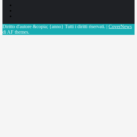
Facebook
Linkedin
X
Diritto d'autore &copia; {anno} Tutti i diritti riservati.
|
CoverNews
di AF themes.