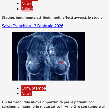
News
Salute
Statine: inutilmente attribuiti molti effetti avversi, lo studio
Salvo Franchina
13 Febbraio 2026
Com. Stampa
News
Un farmaco, due nuove opportunità per le pazienti con
carcinoma mammario metastatico hr+/her2- e con tumore al