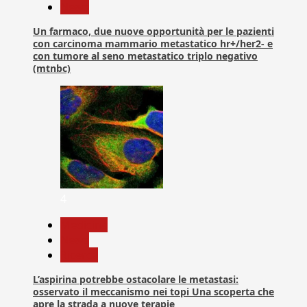
News
Un farmaco, due nuove opportunità per le pazienti
con carcinoma mammario metastatico hr+/her2- e
con tumore al seno metastatico triplo negativo
(mtnbc)
4
Medicina
News
Ricerca
L’aspirina potrebbe ostacolare le metastasi:
osservato il meccanismo nei topi Una scoperta che
apre la strada a nuove terapie