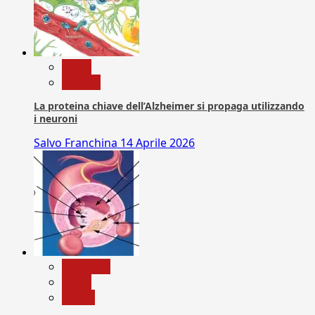
News
Ricerca
La proteina chiave dell’Alzheimer si propaga utilizzando
i neuroni
Salvo Franchina
14 Aprile 2026
Medicina
News
Salute