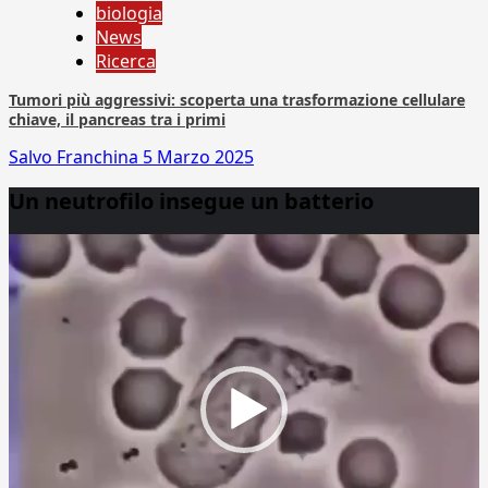
biologia
News
Ricerca
Tumori più aggressivi: scoperta una trasformazione cellulare
chiave, il pancreas tra i primi
Salvo Franchina
5 Marzo 2025
Un neutrofilo insegue un batterio
Video
Player