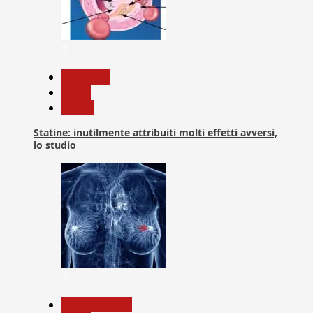
2
Medicina
News
Salute
Statine: inutilmente attribuiti molti effetti avversi,
lo studio
3
Com. Stampa