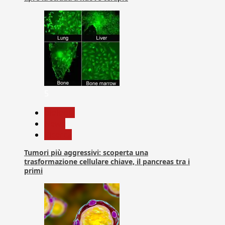
5
biologia
News
Ricerca
Tumori più aggressivi: scoperta una
trasformazione cellulare chiave, il pancreas tra i
primi