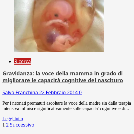
Ricerca
Gravidanza: la voce della mamma in grado di
migliorare le capacità cognitive del nascituro
Salvo Franchina
22 Febbraio 2014
0
Per i neonati prematuri ascoltare la voce della madre sin dalla terapia
intensiva influisce significativamente sulle capacita' cognitive e di...
Leggi tutto
Paginazione
2
Successivo
1