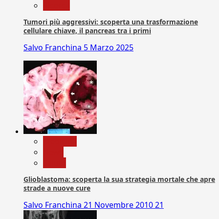
Ricerca
Tumori più aggressivi: scoperta una trasformazione
cellulare chiave, il pancreas tra i primi
Salvo Franchina
5 Marzo 2025
Medicina
News
Salute
Glioblastoma: scoperta la sua strategia mortale che apre
strade a nuove cure
Salvo Franchina
21 Novembre 2010
21