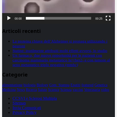
00:00
00:25
Articoli recenti
La proteina chiave dell’Alzheimer si propaga utilizzando i
neuroni
Statine: inutilmente attribuiti molti effetti avversi, lo studio
Un farmaco, due nuove opportunità per le pazienti con
carcinoma mammario metastatico hr+/her2- e con tumore al
seno metastatico triplo negativo (mtnbc)
Categorie
alimentazione
biologia
Biology
Com. Stampa
Epatiti
featured
Genetica
Medicina
News
Ricerca
Salute
Science
Scienza
vaccini
Veterinaria
video
CCSVI e Sclerosi Multipla
Sitemap
Invia Comunicati
Privacy Policy