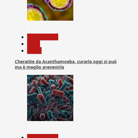
6
Com. Stampa
News
Salute
Cheratite da Acanthamoeba, curarla oggi si può
ma è meglio prevenirla
7
Com. Stampa