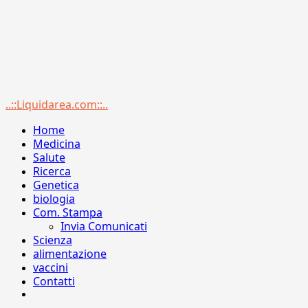
Menu
..::Liquidarea.com::..
principale
Home
Medicina
Salute
Ricerca
Genetica
biologia
Com. Stampa
Invia Comunicati
Scienza
alimentazione
vaccini
Contatti