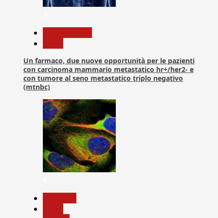
3
Com. Stampa
News
Un farmaco, due nuove opportunità per le pazienti
con carcinoma mammario metastatico hr+/her2- e
con tumore al seno metastatico triplo negativo
(mtnbc)
4
Medicina
News