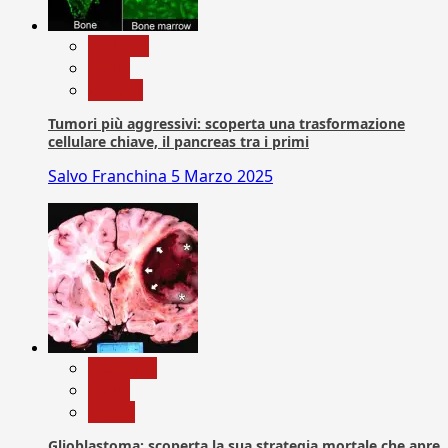
biologia
News
Ricerca
Tumori più aggressivi: scoperta una trasformazione
cellulare chiave, il pancreas tra i primi
Salvo Franchina
5 Marzo 2025
Medicina
News
Salute
Glioblastoma: scoperta la sua strategia mortale che apre