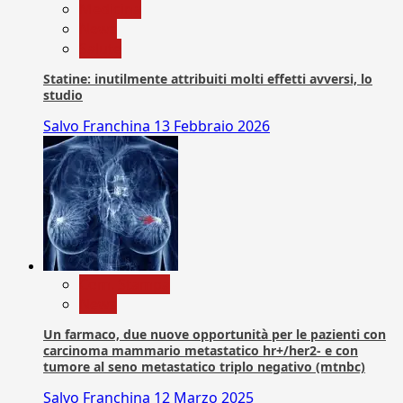
Medicina
News
Salute
Statine: inutilmente attribuiti molti effetti avversi, lo
studio
Salvo Franchina
13 Febbraio 2026
Com. Stampa
News
Un farmaco, due nuove opportunità per le pazienti con
carcinoma mammario metastatico hr+/her2- e con
tumore al seno metastatico triplo negativo (mtnbc)
Salvo Franchina
12 Marzo 2025