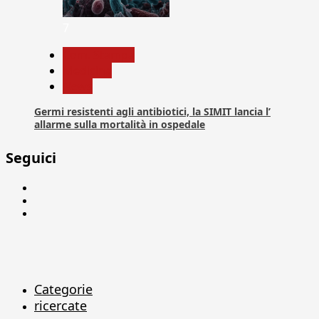
7
Com. Stampa
Medicina
News
Germi resistenti agli antibiotici, la SIMIT lancia l’
allarme sulla mortalità in ospedale
Seguici
Facebook
Linkedin
X
Categorie
ricercate