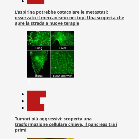
Ricerca
L’aspirina potrebbe ostacolare le metastasi:
osservato il meccanismo nei topi Una scoperta che
apre la strada a nuove terapie
5
biologia
News
Ricerca
Tumori più aggressivi: scoperta una
trasformazione cellulare chiave, il pancreas tra i
primi