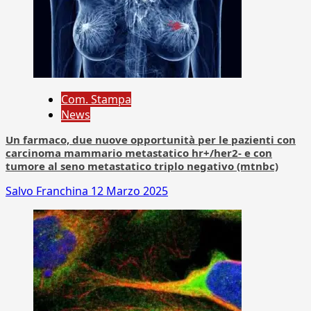
Com. Stampa
News
Un farmaco, due nuove opportunità per le pazienti con
carcinoma mammario metastatico hr+/her2- e con
tumore al seno metastatico triplo negativo (mtnbc)
Salvo Franchina
12 Marzo 2025