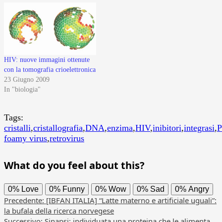
HIV: nuove immagini ottenute
con la tomografia crioelettronica
23 Giugno 2009
In "biologia"
Tags:
cristalli
,
cristallografia
,
DNA
,
enzima
,
HIV
,
inibitori
,
integrasi
,
foamy virus
,
retrovirus
What do you feel about this?
0%
Love
0%
Funny
0%
Wow
0%
Sad
0%
Angry
Navigazione
Precedente:
[IBFAN ITALIA] “Latte materno e artificiale uguali”:
la bufala della ricerca norvegese
articolo
Successivo:
Sinapsi: individuata una proteina che le alimenta