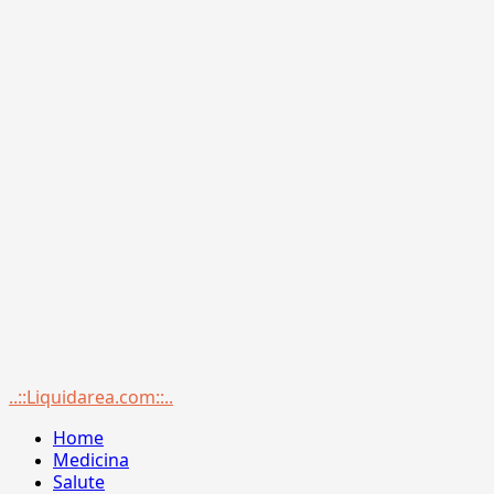
Menu
..::Liquidarea.com::..
principale
Home
Medicina
Salute