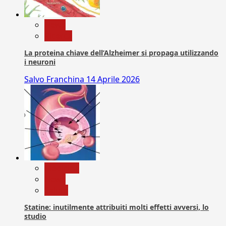
News
Ricerca
La proteina chiave dell’Alzheimer si propaga utilizzando
i neuroni
Salvo Franchina
14 Aprile 2026
Medicina
News
Salute
Statine: inutilmente attribuiti molti effetti avversi, lo
studio