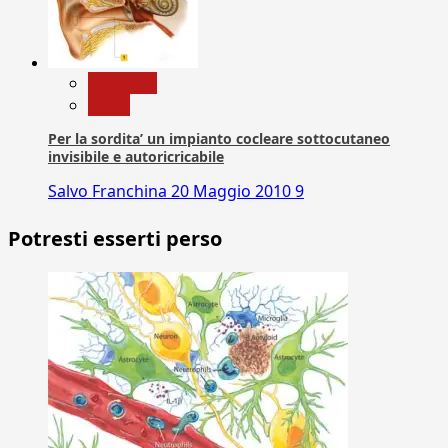
Medicina
News
Per la sordita’ un impianto cocleare sottocutaneo
invisibile e autoricricabile
Salvo Franchina
20 Maggio 2010
9
Potresti esserti perso