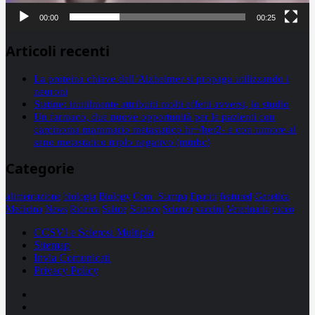
00:00
00:25
Articoli recenti
La proteina chiave dell’Alzheimer si propaga utilizzando i
neuroni
Statine: inutilmente attribuiti molti effetti avversi, lo studio
Un farmaco, due nuove opportunità per le pazienti con
carcinoma mammario metastatico hr+/her2- e con tumore al
seno metastatico triplo negativo (mtnbc)
Categorie
alimentazione
biologia
Biology
Com. Stampa
Epatiti
featured
Genetica
Medicina
News
Ricerca
Salute
Science
Scienza
vaccini
Veterinaria
video
CCSVI e Sclerosi Multipla
Sitemap
Invia Comunicati
Privacy Policy
Facebook
Linkedin