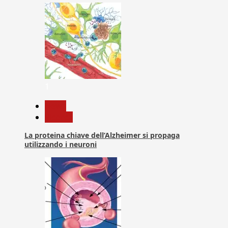
1
News
Ricerca
La proteina chiave dell’Alzheimer si propaga
utilizzando i neuroni