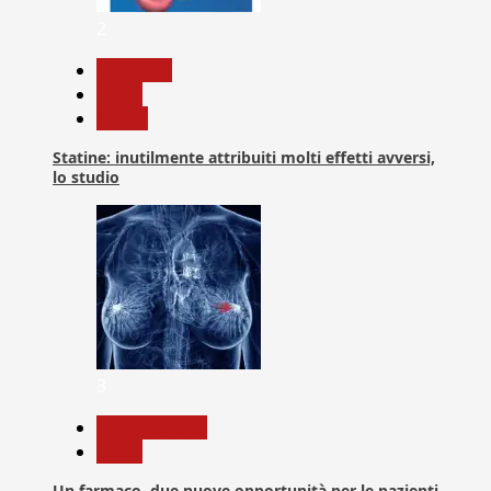
2
Medicina
News
Salute
Statine: inutilmente attribuiti molti effetti avversi,
lo studio
3
Com. Stampa
News
Un farmaco, due nuove opportunità per le pazienti