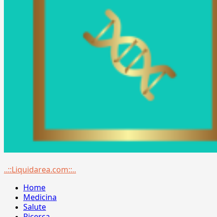
Menu
..::Liquidarea.com::..
principale
Home
Medicina
Salute
Ricerca