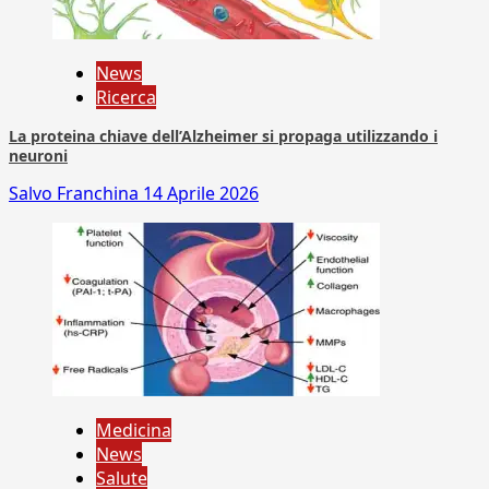
News
Ricerca
La proteina chiave dell’Alzheimer si propaga utilizzando i
neuroni
Salvo Franchina
14 Aprile 2026
Medicina
News
Salute