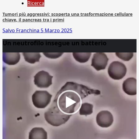
Ricerca
Tumori più aggressivi: scoperta una trasformazione cellulare
chiave, il pancreas tra i primi
Salvo Franchina
5 Marzo 2025
Un neutrofilo insegue un batterio
Video
Player