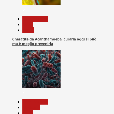
6
Com. Stampa
News
Salute
Cheratite da Acanthamoeba, curarla oggi si può
ma è meglio prevenirla
7
Com. Stampa
Medicina
News