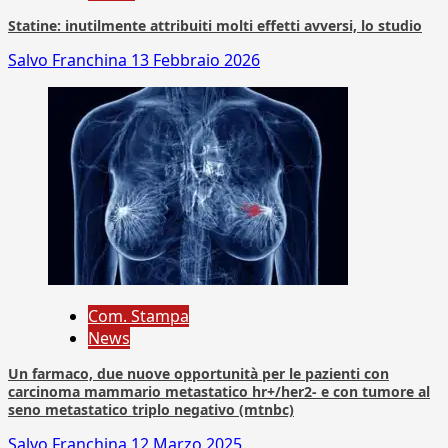
Statine: inutilmente attribuiti molti effetti avversi, lo studio
Salvo Franchina
13 Febbraio 2026
Com. Stampa
News
Un farmaco, due nuove opportunità per le pazienti con
carcinoma mammario metastatico hr+/her2- e con tumore al
seno metastatico triplo negativo (mtnbc)
Salvo Franchina
12 Marzo 2025