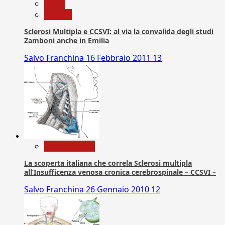
News
Ricerca
Sclerosi Multipla e CCSVI: al via la convalida degli studi
Zamboni anche in Emilia
Salvo Franchina
16 Febbraio 2011
13
Com. Stampa
La scoperta italiana che correla Sclerosi multipla
all’Insufficenza venosa cronica cerebrospinale – CCSVI –
Salvo Franchina
26 Gennaio 2010
12