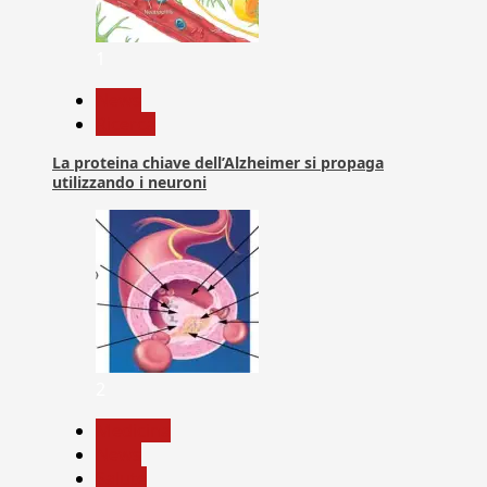
1
News
Ricerca
La proteina chiave dell’Alzheimer si propaga
utilizzando i neuroni
2
Medicina
News
Salute