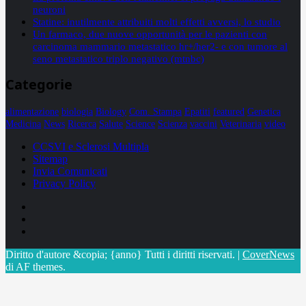
neuroni
Statine: inutilmente attribuiti molti effetti avversi, lo studio
Un farmaco, due nuove opportunità per le pazienti con
carcinoma mammario metastatico hr+/her2- e con tumore al
seno metastatico triplo negativo (mtnbc)
Categorie
alimentazione
biologia
Biology
Com. Stampa
Epatiti
featured
Genetica
Medicina
News
Ricerca
Salute
Science
Scienza
vaccini
Veterinaria
video
CCSVI e Sclerosi Multipla
Sitemap
Invia Comunicati
Privacy Policy
Facebook
Linkedin
X
Diritto d'autore &copia; {anno} Tutti i diritti riservati.
|
CoverNews
di AF themes.