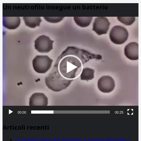
Un neutrofilo insegue un batterio
Video
Player
00:00
00:25
Articoli recenti
La proteina chiave dell’Alzheimer si propaga utilizzando i