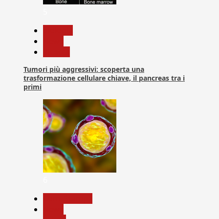
5
biologia
News
Ricerca
Tumori più aggressivi: scoperta una
trasformazione cellulare chiave, il pancreas tra i
primi
6
Com. Stampa
News