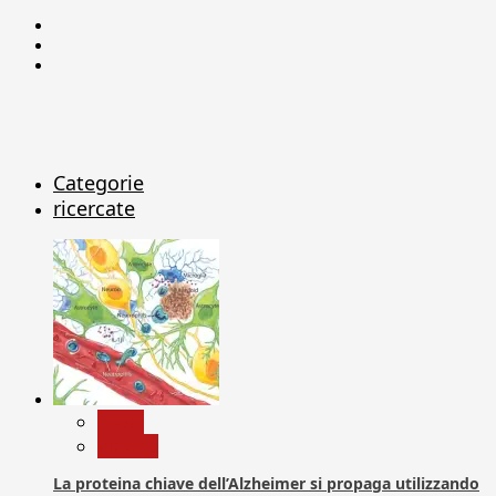
Facebook
Linkedin
X
Categorie
ricercate
News
Ricerca
La proteina chiave dell’Alzheimer si propaga utilizzando