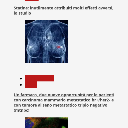
Statine: inutilmente attribuiti molti effetti avversi,
lo studio
3
Com. Stampa
News
Un farmaco, due nuove opportunità per le pazienti
con carcinoma mammario metastatico hr+/her2- e
con tumore al seno metastatico triplo negativo
(mtnbc)