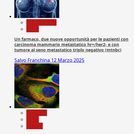
Com. Stampa
News
Un farmaco, due nuove opportunità per le pazienti con
carcinoma mammario metastatico hr+/her2- e con
tumore al seno metastatico triplo negativo (mtnbc)
Salvo Franchina
12 Marzo 2025
Medicina
News
Ricerca