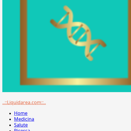
Menu
..::Liquidarea.com::..
principale
Home
Medicina
Salute
Ricerca