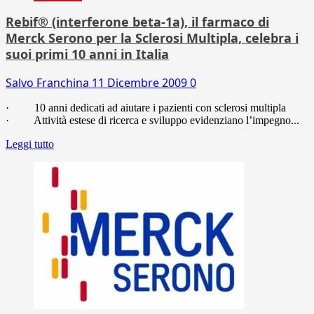
Rebif® (interferone beta-1a), il farmaco di
Merck Serono per la Sclerosi Multipla, celebra i
suoi primi 10 anni in Italia
Salvo Franchina
11 Dicembre 2009
0
· 10 anni dedicati ad aiutare i pazienti con sclerosi multipla
· Attività estese di ricerca e sviluppo evidenziano l’impegno...
Leggi tutto