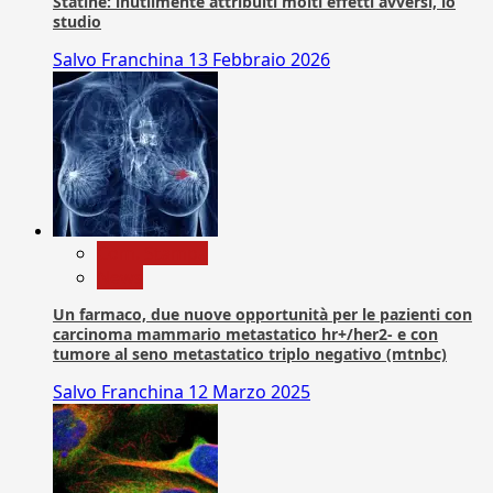
Statine: inutilmente attribuiti molti effetti avversi, lo
studio
Salvo Franchina
13 Febbraio 2026
Com. Stampa
News
Un farmaco, due nuove opportunità per le pazienti con
carcinoma mammario metastatico hr+/her2- e con
tumore al seno metastatico triplo negativo (mtnbc)
Salvo Franchina
12 Marzo 2025