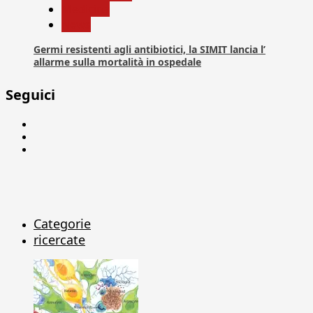
Medicina
News
Germi resistenti agli antibiotici, la SIMIT lancia l’
allarme sulla mortalità in ospedale
Seguici
Facebook
Linkedin
X
Categorie
ricercate