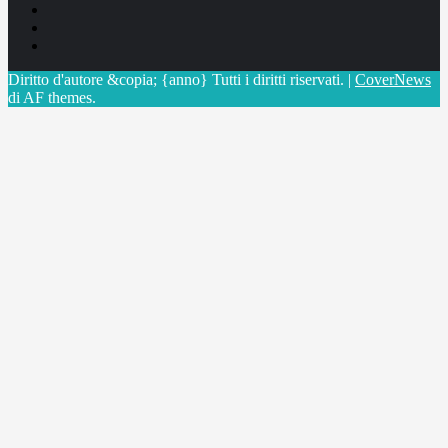
Facebook
Linkedin
X
Diritto d'autore &copia; {anno} Tutti i diritti riservati.
|
CoverNews
di AF themes.