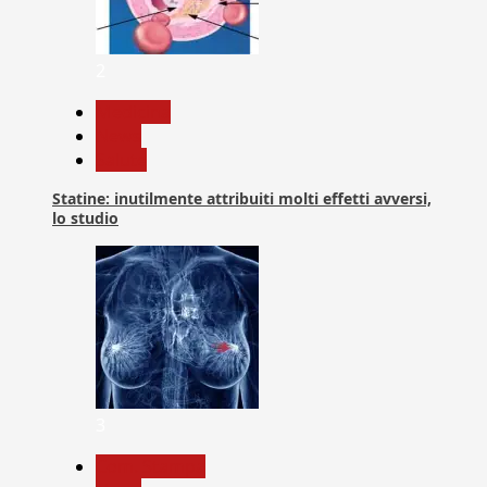
2
Medicina
News
Salute
Statine: inutilmente attribuiti molti effetti avversi,
lo studio
3
Com. Stampa