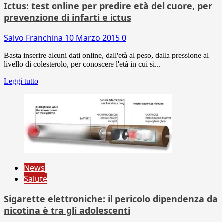
Ictus: test online per predire età del cuore, per
prevenzione di infarti e ictus
Salvo Franchina
10 Marzo 2015
0
Basta inserire alcuni dati online, dall'età al peso, dalla pressione al
livello di colesterolo, per conoscere l'età in cui si...
Leggi tutto
News
Salute
Sigarette elettroniche: il pericolo dipendenza da
nicotina è tra gli adolescenti