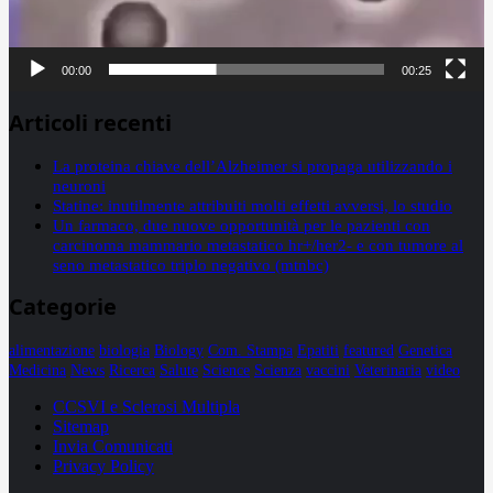
00:00
00:25
Articoli recenti
La proteina chiave dell’Alzheimer si propaga utilizzando i
neuroni
Statine: inutilmente attribuiti molti effetti avversi, lo studio
Un farmaco, due nuove opportunità per le pazienti con
carcinoma mammario metastatico hr+/her2- e con tumore al
seno metastatico triplo negativo (mtnbc)
Categorie
alimentazione
biologia
Biology
Com. Stampa
Epatiti
featured
Genetica
Medicina
News
Ricerca
Salute
Science
Scienza
vaccini
Veterinaria
video
CCSVI e Sclerosi Multipla
Sitemap
Invia Comunicati
Privacy Policy