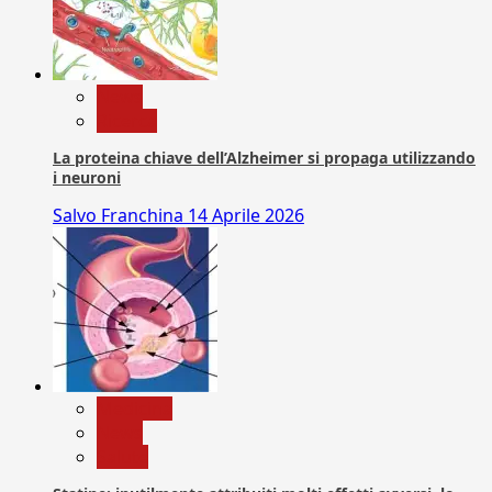
News
Ricerca
La proteina chiave dell’Alzheimer si propaga utilizzando
i neuroni
Salvo Franchina
14 Aprile 2026
Medicina
News
Salute