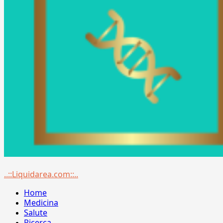
Menu
..::Liquidarea.com::..
principale
Home
Medicina
Salute
Ricerca