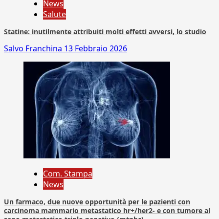
News
Salute
Statine: inutilmente attribuiti molti effetti avversi, lo studio
Salvo Franchina
13 Febbraio 2026
Com. Stampa
News
Un farmaco, due nuove opportunità per le pazienti con
carcinoma mammario metastatico hr+/her2- e con tumore al