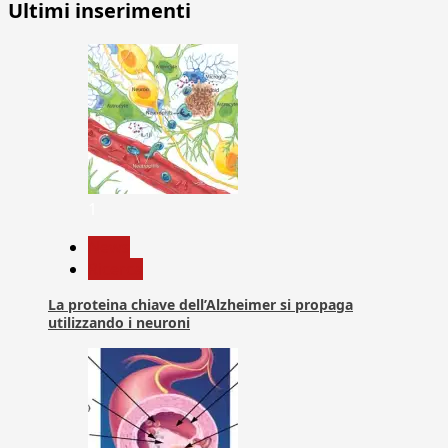
Ultimi inserimenti
articoli
1
News
Ricerca
La proteina chiave dell’Alzheimer si propaga
utilizzando i neuroni