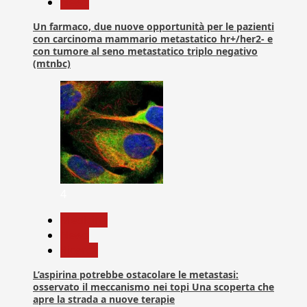
News
Un farmaco, due nuove opportunità per le pazienti
con carcinoma mammario metastatico hr+/her2- e
con tumore al seno metastatico triplo negativo
(mtnbc)
4
Medicina
News
Ricerca
L’aspirina potrebbe ostacolare le metastasi:
osservato il meccanismo nei topi Una scoperta che
apre la strada a nuove terapie