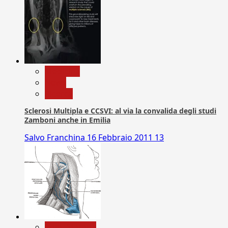
Medicina
News
Ricerca
Sclerosi Multipla e CCSVI: al via la convalida degli studi
Zamboni anche in Emilia
Salvo Franchina
16 Febbraio 2011
13
Com. Stampa