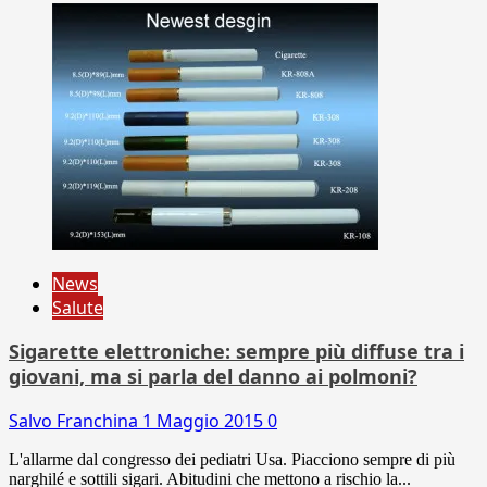
News
Salute
Sigarette elettroniche: sempre più diffuse tra i
giovani, ma si parla del danno ai polmoni?
Salvo Franchina
1 Maggio 2015
0
L'allarme dal congresso dei pediatri Usa. Piacciono sempre di più
narghilé e sottili sigari. Abitudini che mettono a rischio la...