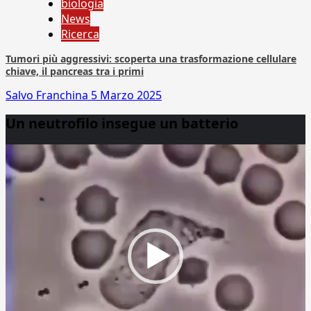
biologia
News
Ricerca
Tumori più aggressivi: scoperta una trasformazione cellulare
chiave, il pancreas tra i primi
Salvo Franchina
5 Marzo 2025
Un neutrofilo insegue un batterio
Video
Player