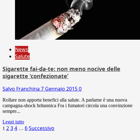
News
Salute
Sigarette fai-da-te: non meno nocive delle
sigarette ‘confezionate’
Salvo Franchina
7 Gennaio 2015
0
Rollare non apporta benefici alla salute. A parlarne è una nuova
campagna-shock britannica Fra i fumatori circola una convinzione
sempre...
Leggi tutto
Paginazione
2
3
4
6
Successivo
1
…
degli