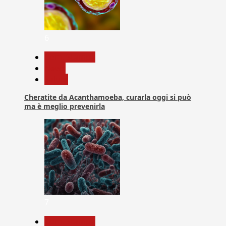
6
Com. Stampa
News
Salute
Cheratite da Acanthamoeba, curarla oggi si può
ma è meglio prevenirla
7
Com. Stampa