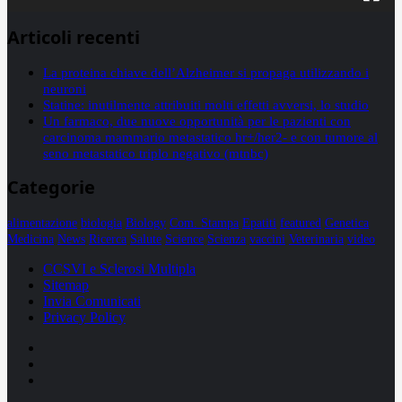
Articoli recenti
La proteina chiave dell’Alzheimer si propaga utilizzando i
neuroni
Statine: inutilmente attribuiti molti effetti avversi, lo studio
Un farmaco, due nuove opportunità per le pazienti con
carcinoma mammario metastatico hr+/her2- e con tumore al
seno metastatico triplo negativo (mtnbc)
Categorie
alimentazione
biologia
Biology
Com. Stampa
Epatiti
featured
Genetica
Medicina
News
Ricerca
Salute
Science
Scienza
vaccini
Veterinaria
video
CCSVI e Sclerosi Multipla
Sitemap
Invia Comunicati
Privacy Policy
Facebook
Linkedin
X