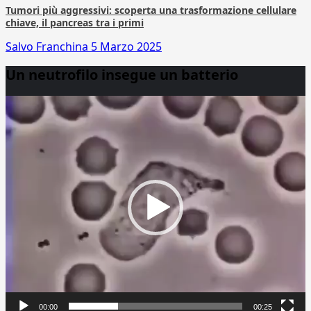
Tumori più aggressivi: scoperta una trasformazione cellulare
chiave, il pancreas tra i primi
Salvo Franchina
5 Marzo 2025
Un neutrofilo insegue un batterio
Video
Player
00:00
00:25