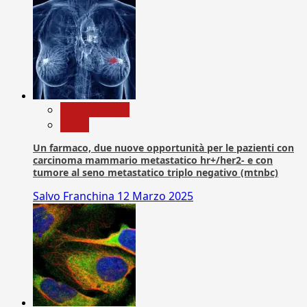
Com. Stampa
News
Un farmaco, due nuove opportunità per le pazienti con
carcinoma mammario metastatico hr+/her2- e con
tumore al seno metastatico triplo negativo (mtnbc)
Salvo Franchina
12 Marzo 2025