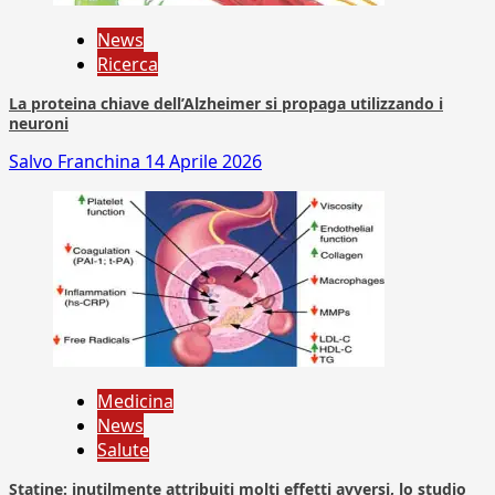
News
Ricerca
La proteina chiave dell’Alzheimer si propaga utilizzando i
neuroni
Salvo Franchina
14 Aprile 2026
Medicina
News
Salute
Statine: inutilmente attribuiti molti effetti avversi, lo studio