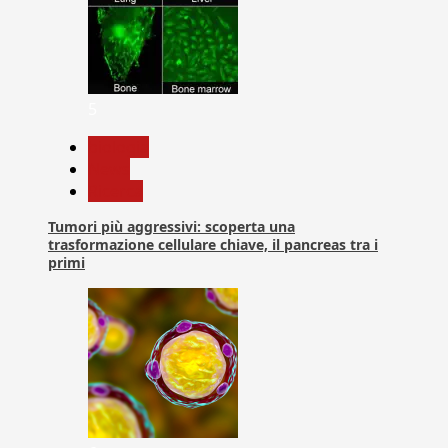
5
biologia
News
Ricerca
Tumori più aggressivi: scoperta una
trasformazione cellulare chiave, il pancreas tra i
primi