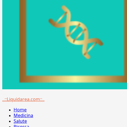
Menu
..::Liquidarea.com::..
principale
Home
Medicina
Salute
Ricerca