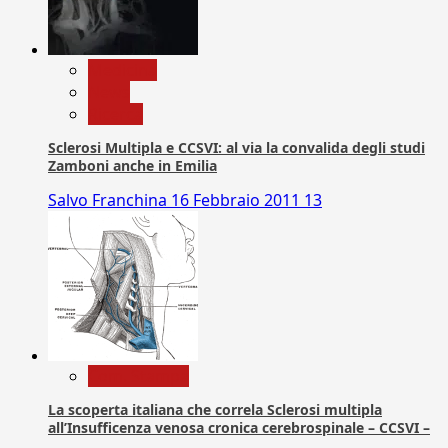
Medicina
News
Ricerca
Sclerosi Multipla e CCSVI: al via la convalida degli studi
Zamboni anche in Emilia
Salvo Franchina
16 Febbraio 2011
13
Com. Stampa
La scoperta italiana che correla Sclerosi multipla
all’Insufficenza venosa cronica cerebrospinale – CCSVI –