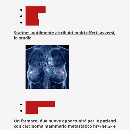
Medicina
News
Salute
Statine: inutilmente attribuiti molti effetti avversi,
lo studio
3
Com. Stampa
News
Un farmaco, due nuove opportunità per le pazienti
con carcinoma mammario metastatico hr+/her2- e