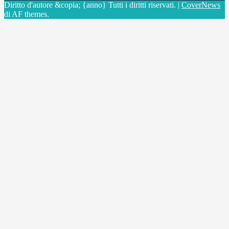
Diritto d'autore &copia; {anno} Tutti i diritti riservati.
|
CoverNews
di AF themes.