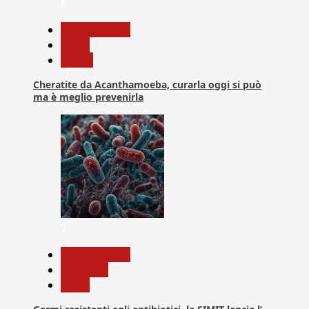
6
Com. Stampa
News
Salute
Cheratite da Acanthamoeba, curarla oggi si può
ma è meglio prevenirla
7
Com. Stampa
Medicina
News