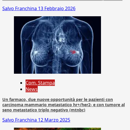
Salvo Franchina
13 Febbraio 2026
Com. Stampa
News
Un farmaco, due nuove opportunità per le pazienti con
carcinoma mammario metastatico hr+/her2- e con tumore al
seno metastatico triplo negativo (mtnbc)
Salvo Franchina
12 Marzo 2025