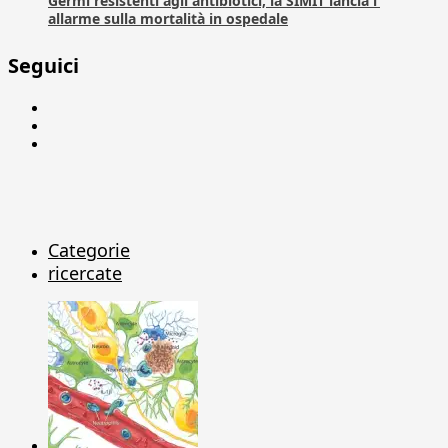
Germi resistenti agli antibiotici, la SIMIT lancia l’
allarme sulla mortalità in ospedale
Seguici
Facebook
Linkedin
X
Categorie
ricercate