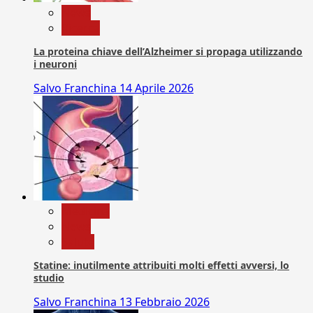
News
Ricerca
La proteina chiave dell’Alzheimer si propaga utilizzando
i neuroni
Salvo Franchina
14 Aprile 2026
Medicina
News
Salute
Statine: inutilmente attribuiti molti effetti avversi, lo
studio
Salvo Franchina
13 Febbraio 2026