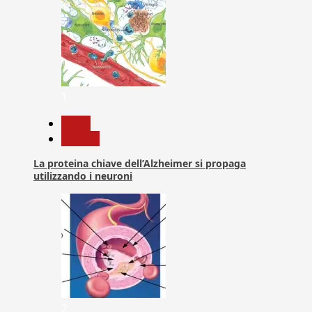
1
News
Ricerca
La proteina chiave dell’Alzheimer si propaga
utilizzando i neuroni
2