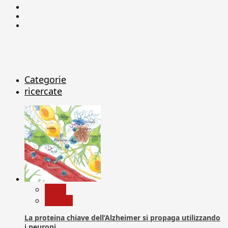
Facebook
Linkedin
X
Categorie
ricercate
News
Ricerca
La proteina chiave dell’Alzheimer si propaga utilizzando
i neuroni