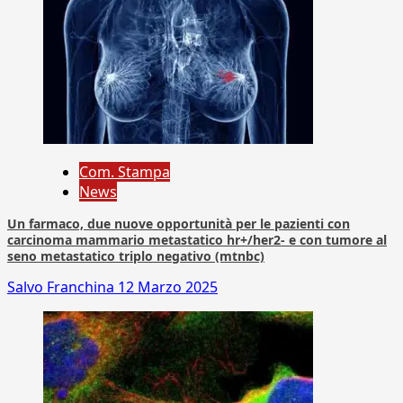
Com. Stampa
News
Un farmaco, due nuove opportunità per le pazienti con
carcinoma mammario metastatico hr+/her2- e con tumore al
seno metastatico triplo negativo (mtnbc)
Salvo Franchina
12 Marzo 2025