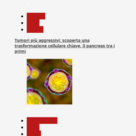
5
biologia
News
Ricerca
Tumori più aggressivi: scoperta una
trasformazione cellulare chiave, il pancreas tra i
primi
6
Com. Stampa
News
Salute