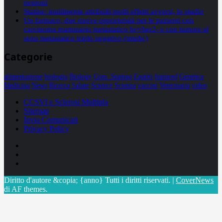
neuroni
Statine: inutilmente attribuiti molti effetti avversi, lo studio
Un farmaco, due nuove opportunità per le pazienti con
carcinoma mammario metastatico hr+/her2- e con tumore al
seno metastatico triplo negativo (mtnbc)
Categorie
alimentazione
biologia
Biology
Com. Stampa
Epatiti
featured
Genetica
Medicina
News
Ricerca
Salute
Science
Scienza
vaccini
Veterinaria
video
CCSVI e Sclerosi Multipla
Sitemap
Invia Comunicati
Privacy Policy
Facebook
Linkedin
X
Diritto d'autore &copia; {anno} Tutti i diritti riservati.
|
CoverNews
di AF themes.