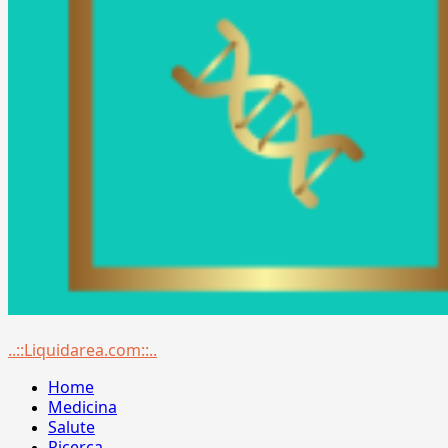
Menu
..::Liquidarea.com::..
principale
Home
Medicina
Salute
Ricerca