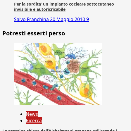
Per la sordita’ un impianto cocleare sottocutaneo
invisibile e autoricricabile
Salvo Franchina
20 Maggio 2010
9
Potresti esserti perso
News
Ricerca
La proteina chiave dell’Alzheimer si propaga utilizzando i