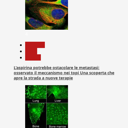
4
Medicina
News
Ricerca
L’aspirina potrebbe ostacolare le metastasi:
osservato il meccanismo nei topi Una scoperta che
apre la strada a nuove terapie