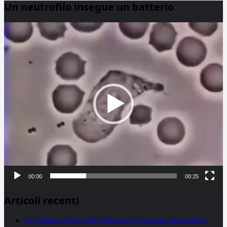
Un neutrofilo insegue un batterio
Video
Player
00:00
00:25
Articoli recenti
La proteina chiave dell’Alzheimer si propaga utilizzando i