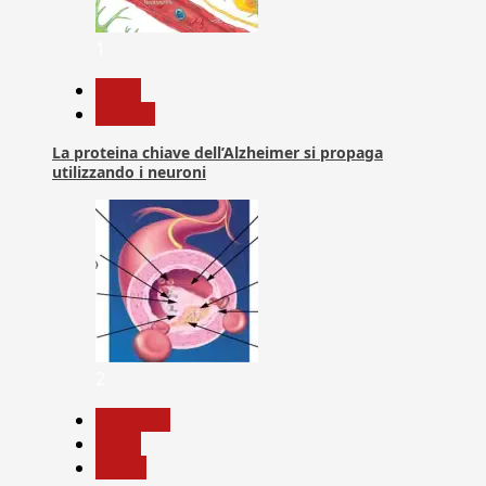
1
News
Ricerca
La proteina chiave dell’Alzheimer si propaga
utilizzando i neuroni
2
Medicina
News
Salute