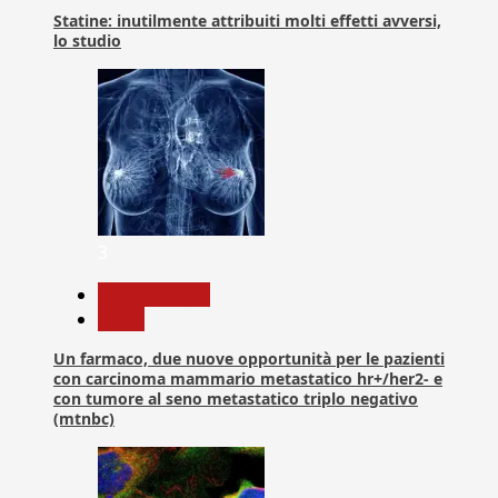
Statine: inutilmente attribuiti molti effetti avversi,
lo studio
3
Com. Stampa
News
Un farmaco, due nuove opportunità per le pazienti
con carcinoma mammario metastatico hr+/her2- e
con tumore al seno metastatico triplo negativo
(mtnbc)