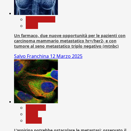
Com. Stampa
News
Un farmaco, due nuove opportunità per le pazienti con
carcinoma mammario metastatico hr+/her2- e con
tumore al seno metastatico triplo negativo (mtnbc)
Salvo Franchina
12 Marzo 2025
Medicina
News
Ricerca
L’aspirina potrebbe ostacolare le metastasi: osservato il