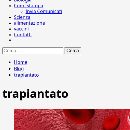
Com. Stampa
Invia Comunicati
Scienza
alimentazione
vaccini
Contatti
Ricerca
per:
Home
Blog
trapiantato
trapiantato