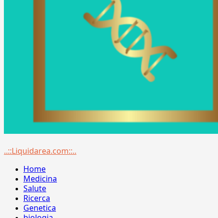
Menu
..::Liquidarea.com::..
principale
Home
Medicina
Salute
Ricerca
Genetica
biologia