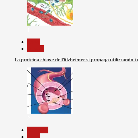
1
News
Ricerca
La proteina chiave dell’Alzheimer si propaga utilizzando i
2
Medicina
News