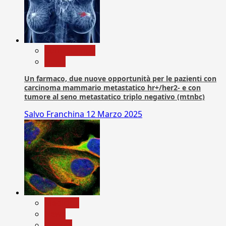
Com. Stampa
News
Un farmaco, due nuove opportunità per le pazienti con
carcinoma mammario metastatico hr+/her2- e con
tumore al seno metastatico triplo negativo (mtnbc)
Salvo Franchina
12 Marzo 2025
Medicina
News
Ricerca