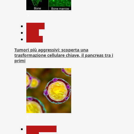
5
biologia
News
Ricerca
Tumori più aggressivi: scoperta una
trasformazione cellulare chiave, il pancreas tra i
primi
6
Com. Stampa