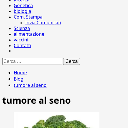
Genetica
biologia
Com. Stampa
Invia Comunicati
Scienza
alimentazione
vaccini
Contatti
Ricerca
per:
Home
Blog
tumore al seno
tumore al seno