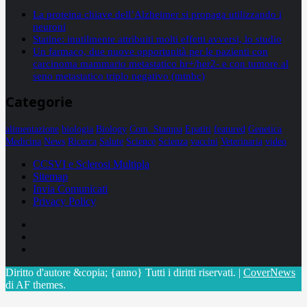
La proteina chiave dell’Alzheimer si propaga utilizzando i
neuroni
Statine: inutilmente attribuiti molti effetti avversi, lo studio
Un farmaco, due nuove opportunità per le pazienti con
carcinoma mammario metastatico hr+/her2- e con tumore al
seno metastatico triplo negativo (mtnbc)
Categorie
alimentazione
biologia
Biology
Com. Stampa
Epatiti
featured
Genetica
Medicina
News
Ricerca
Salute
Science
Scienza
vaccini
Veterinaria
video
CCSVI e Sclerosi Multipla
Sitemap
Invia Comunicati
Privacy Policy
Facebook
Linkedin
X
Diritto d'autore &copia; {anno} Tutti i diritti riservati.
|
CoverNews
di AF themes.