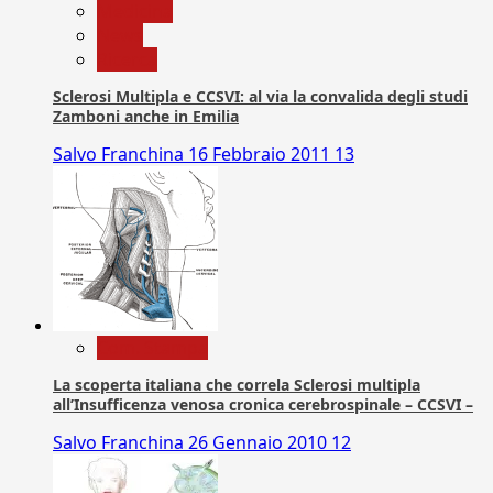
Medicina
News
Ricerca
Sclerosi Multipla e CCSVI: al via la convalida degli studi
Zamboni anche in Emilia
Salvo Franchina
16 Febbraio 2011
13
Com. Stampa
La scoperta italiana che correla Sclerosi multipla
all’Insufficenza venosa cronica cerebrospinale – CCSVI –
Salvo Franchina
26 Gennaio 2010
12