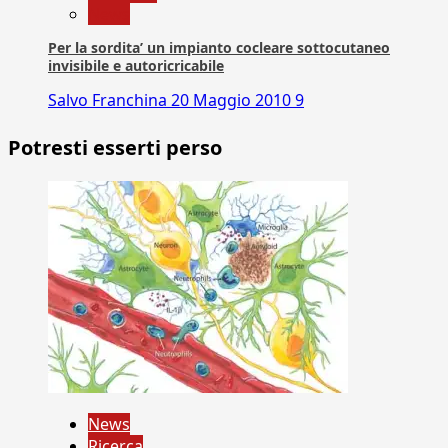
News
Per la sordita’ un impianto cocleare sottocutaneo
invisibile e autoricricabile
Salvo Franchina
20 Maggio 2010
9
Potresti esserti perso
News
Ricerca