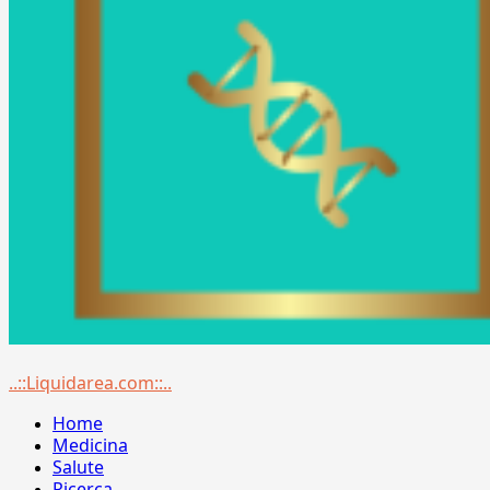
Menu
..::Liquidarea.com::..
principale
Home
Medicina
Salute
Ricerca