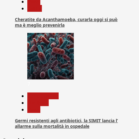
News
Salute
Cheratite da Acanthamoeba, curarla oggi si può
ma è meglio prevenirla
7
Com. Stampa
Medicina
News
Germi resistenti agli antibiotici, la SIMIT lancia l’
allarme sulla mortalità in ospedale