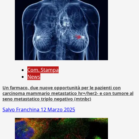
Com. Stampa
News
Un farmaco, due nuove opportunità per le pazienti con
carcinoma mammario metastatico hr+/her2- e con tumore al
seno metastatico triplo negativo (mtnbc)
Salvo Franchina
12 Marzo 2025