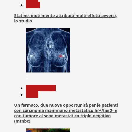
Salute
Statine: inutilmente attribuiti molti effetti avversi,
lo studio
3
Com. Stampa
News
Un farmaco, due nuove opportunità per le pazienti
con carcinoma mammario metastatico hr+/her2- e
con tumore al seno metastatico triplo negativo
(mtnbc)