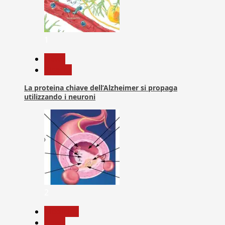
1
News
Ricerca
La proteina chiave dell’Alzheimer si propaga
utilizzando i neuroni
2
Medicina
News